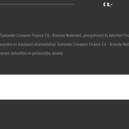
€ 0,-
Santander Consumer Finance S.A. – Branche Nederland, geregistreerd bij Autoriteit F
voorwaarden en standaard informatieblad. Santander Consumer Finance S.A. – Branche Ne
wensen, behoeften en persoonlijke situatie.