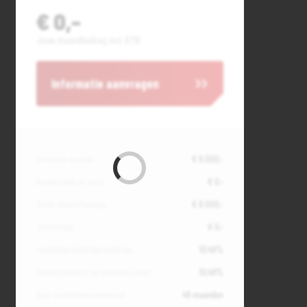
€ 0,-
Jouw maandbedrag incl. BTW
Informatie aanvragen
Contante waarde
€ 9.000,-
Aanbetaling of inruil
€ 0,-
Totale kredietbedrag
€ 9.000,-
Slottermijn
€ 0,-
Jaarlijkse kostenpercentage
10,49%
Debetrentevoet op jaarbasis (vast)
10,49%
Duur kredietovereenkomst
48 maanden