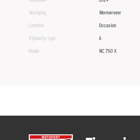
Vestiging
Wormerveer
Conditie
Occasion
Rijbewijs type
A
Model
NC 750 X