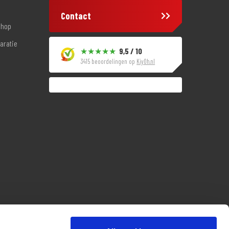
Contact
shop
aratie
9,5 / 10
3415 beoordelingen op
KiyOh.nl