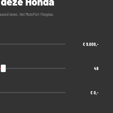
r deze Honda
twoord lenen. Het MotoPort Flexplan.
€ 9.000,-
48
€ 0,-