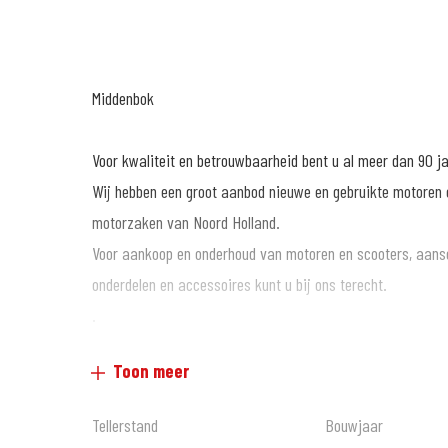
Middenbok
Voor kwaliteit en betrouwbaarheid bent u al meer dan 90 j
Wij hebben een groot aanbod nieuwe en gebruikte motoren e
motorzaken van Noord Holland.
Voor aankoop en onderhoud van motoren en scooters, aans
onderdelen en accessoires kunt u bij ons terecht.
.
De prijzen van onze NIEUWE motorfietsen en scooters zijn a
Toon meer
Voor onze GEBRUIKTE motoren bieden wij tegen een tarief
Informeer hiervoor bij onze verkoopafdeling.
Tellerstand
Bouwjaar
.