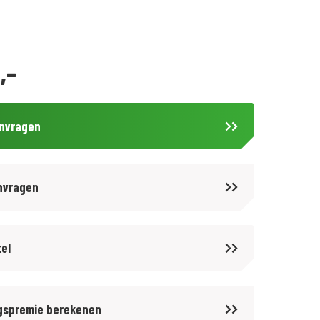
,-
anvragen
nvragen
tel
gspremie berekenen