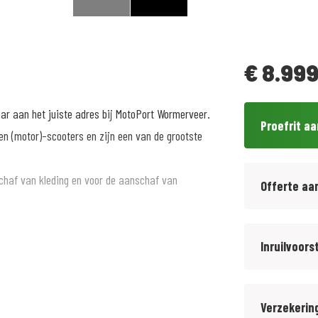
€
8.999
aar aan het juiste adres bij MotoPort Wormerveer.
Proefrit a
n (motor)-scooters en zijn een van de grootste
chaf van kleding en voor de aanschaf van
Offerte aa
ltijd inclusief afleveringskosten.
Inruilvoors
 van € 299,- 12 maanden BOVAG garantie aan.
Verzekerin