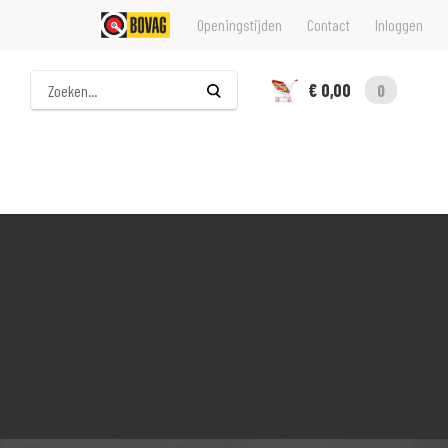
Openingstijden
Contact
Inloggen
Zoeken
€ 0,00
0