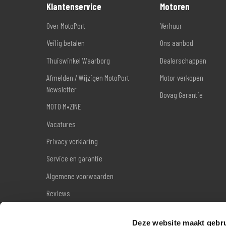
Klantenservice
Motoren
Over MotoPort
Verhuur
Veilig betalen
Ons aanbod
Thuiswinkel Waarborg
Dealerschappen
Afmelden / Wijzigen MotoPort
Motor verkopen
Newsletter
Bovag Garantie
MOTO M•ZINE
Vacatures
Privacy verklaring
Service en garantie
Algemene voorwaarden
Reviews
Sitemap
Deze website maakt gebru