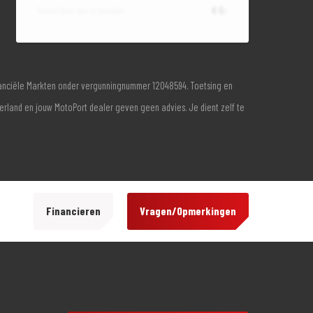
Totaal door jou te betalen
€ 0,-
inanciële Markten onder vergunningnummer 12048594. Toetsing en
derland en jouw MotoPort dealer geven geen advies. Je dient zelf te
Financieren
Vragen/Opmerkingen