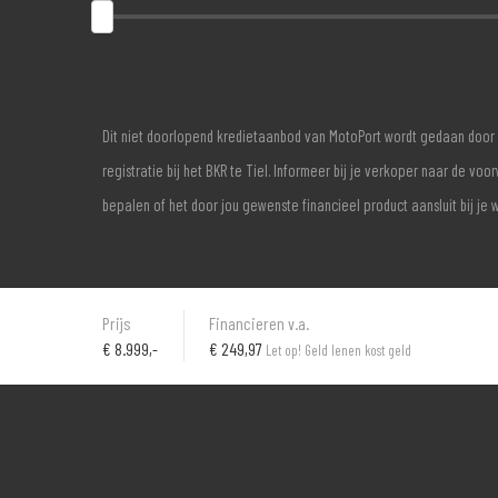
Dit niet doorlopend kredietaanbod van MotoPort wordt gedaan door 
registratie bij het BKR te Tiel. Informeer bij je verkoper naar de 
bepalen of het door jou gewenste financieel product aansluit bij je 
Prijs
Financieren v.a.
€
8.999,-
€ 249,97
Let op! Geld lenen kost geld