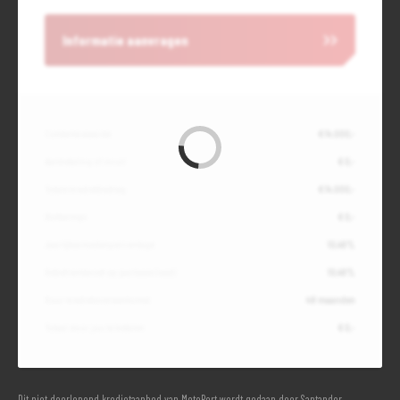
Informatie aanvragen
Contante waarde
€ 14.000,-
Aanbetaling of inruil
€ 0,-
Totale kredietbedrag
€ 14.000,-
Slottermijn
€ 0,-
Jaarlijkse kostenpercentage
10,49%
Debetrentevoet op jaarbasis (vast)
10,49%
Duur kredietovereenkomst
48 maanden
Totaal door jou te betalen
€ 0,-
Dit niet doorlopend kredietaanbod van MotoPort wordt gedaan door Santander