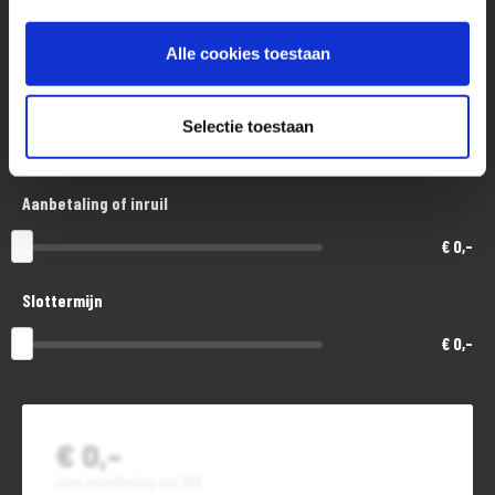
Aankoopprijs
€ 14.000,-
Alle cookies toestaan
Looptijd in maanden
Selectie toestaan
48
Aanbetaling of inruil
€ 0,-
Slottermijn
€ 0,-
€ 0,-
Jouw maandbedrag incl. BTW