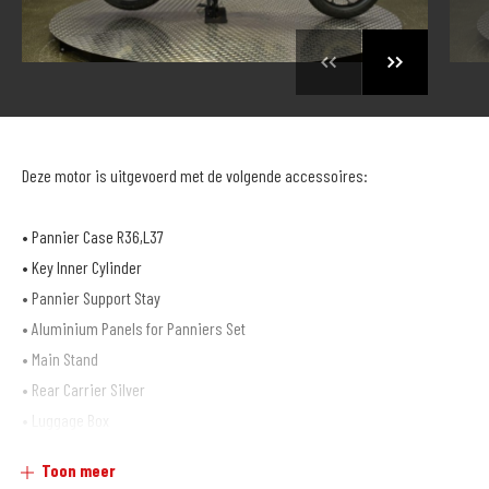
Deze motor is uitgevoerd met de volgende accessoires:
• Pannier Case R36,L37
• Key Inner Cylinder
• Pannier Support Stay
• Aluminium Panels for Panniers Set
• Main Stand
• Rear Carrier Silver
• Luggage Box
• Front Fog Lights Attachments
Toon meer
• Front Fog Lights