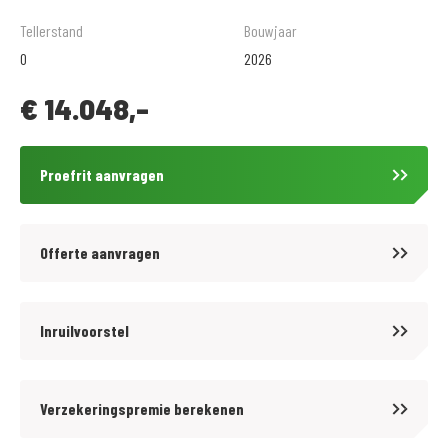
• Front Side Pipes
Tellerstand
Bouwjaar
• Knuckle Guards
0
2026
€
14.048,-
Proefrit aanvragen
Voor kwaliteit en betrouwbaarheid bent u al meer dan 90 jaar aan het
juiste adres bij MotoPort Wormerveer. Wij hebben een groot aanbod
nieuwe en gebruikte motoren en (motor)-scooters en zijn een van de
Offerte aanvragen
grootste motorzaken van Noord Holland.
Voor aankoop en onderhoud van motoren en scooters, aanschaf van
kleding en voor de aanschaf van onderdelen en accessoires kunt u bij
Inruilvoorstel
ons terecht.
.
Verzekeringspremie berekenen
De prijzen van onze NIEUWE motorfietsen en scooters zijn altijd inclusief
afleveringskosten.