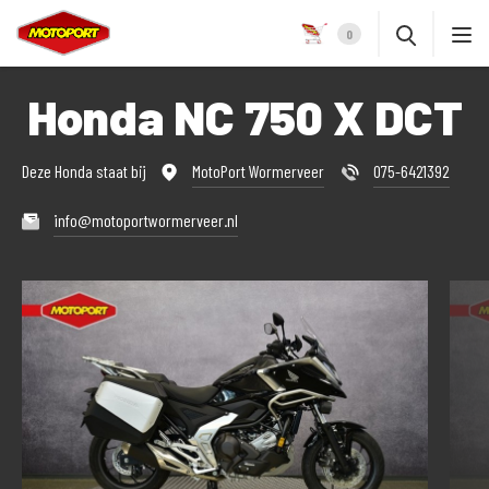
0
Honda NC 750 X DCT
Deze Honda staat bij
MotoPort Wormerveer
075-6421392
info@motoportwormerveer.nl