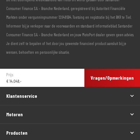
Consumer Finance S.A. – Branche Nederland, geregistreerd bij Autoriteit Financiële
Markten onder vergunningnummer 12048594. Toetsing en registratie bij het BKR te Tiel.
Informeer bij je verkoper naar de voorwaarden en standaard informatieblad. Santander
Consumer Finance S.A. – Branche Nederland en jouw MotoPort dealer geven geen advies.
Je dient zelf te bepalen of het door jou gewenste financieel product aansluit bij je
wensen, behoeften en persoonlijke situatie.
Prijs
Vragen/Opmerkingen
€
14.048,-
Klantenservice
Motoren
Producten