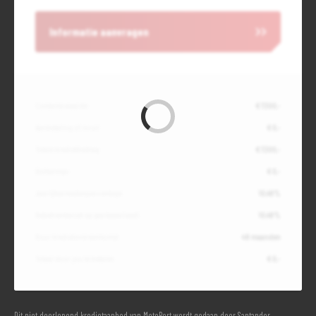
Informatie aanvragen
Contante waarde
€ 7.300,-
Aanbetaling of inruil
€ 0,-
Totale kredietbedrag
€ 7.300,-
Slottermijn
€ 0,-
Jaarlijkse kostenpercentage
10,49%
Debetrentevoet op jaarbasis (vast)
10,49%
Duur kredietovereenkomst
48 maanden
Totaal door jou te betalen
€ 0,-
Dit niet doorlopend kredietaanbod van MotoPort wordt gedaan door Santander