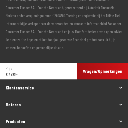
Consumer Finance S.A. – Branche Nederland, geregistreerd bij Autoriteit Financiële
Markten onder vergunningnummer 12048594. Toetsing en registratie bij het BKR te Tiel.
Informeer bij je verkoper naar de voorwaarden en standaard informatieblad. Santander
Consumer Finance S.A. – Branche Nederland en jouw MotoPort dealer geven geen advies.
Je dient zelf te bepalen of het door jou gewenste financieel product aansluit bij je
wensen, behoeften en persoonlijke situatie.
Prijs
Vragen/Opmerkingen
€
7.299,-
Klantenservice
Motoren
Producten