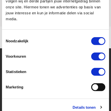
volgen wij en derde partijen jouw internetgedrag binnen
onze site. Hiermee tonen we advertenties op basis van
Model
NC 750 X
jouw interesse en kun je informatie delen via social
media.
Toestemmingsselectie
Noodzakelijk
Voorkeuren
Statistieken
Financier deze Honda
Marketing
Eenvoudig, flexibel en verantwoord lenen. Het MotoPort Flexplan.
Details tonen