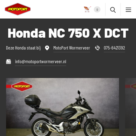
0
Honda NC 750 X DCT
Deze Honda staat bij
MotoPort Wormerveer
075-6421392
info@motoportwormerveer.nl