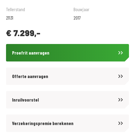
De prijzen van onze NIEUWE motorfietsen en scooters zijn altijd inclusief
Tellerstand
Bouwjaar
afleveringskosten.
21131
2017
Voor onze GEBRUIKTE motoren bieden wij tegen een tarief van € 299,- 12
€
7.299,-
maanden BOVAG garantie aan. Informeer hiervoor bij onze
verkoopafdeling.
.
Proefrit aanvragen
Wij zijn al meer dan 60 jaar officieel Honda dealer en daarnaast BMW
Motorrad specialist sinds 1972. Inruil en verkoop van alle merken is bij
ons mogelijk, nieuw en gebruikt.
Offerte aanvragen
.
Volg ons op Facebook en Instagram om op de hoogte te blijven van het
laatste nieuws en aanbiedingen.
Inruilvoorstel
.
Voor meer motoren en scooters (250 stuks) zie onze website
Verzekeringspremie berekenen
www.motoport.nl/wormerveer of kom langs!
.