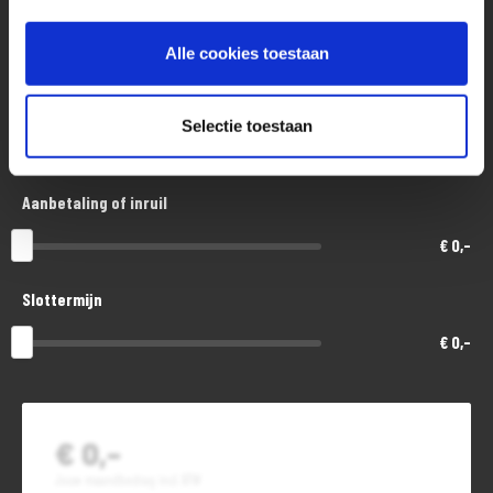
Aankoopprijs
€ 7.300,-
Alle cookies toestaan
Looptijd in maanden
Selectie toestaan
48
Aanbetaling of inruil
€ 0,-
Slottermijn
€ 0,-
€ 0,-
Jouw maandbedrag incl. BTW