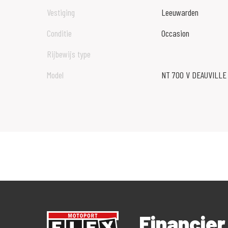
Vestiging
Leeuwarden
Conditie
Occasion
Rijbewijs type
Model
NT 700 V DEAUVILLE
Financie