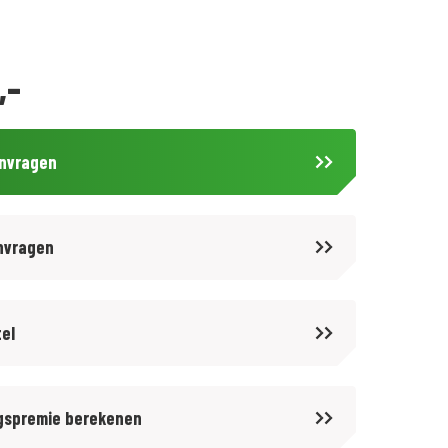
,-
anvragen
nvragen
tel
gspremie berekenen