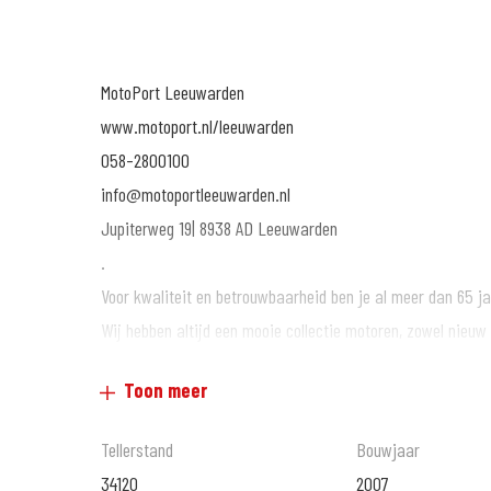
MotoPort Leeuwarden
www.motoport.nl/leeuwarden
058-2800100
info@motoportleeuwarden.nl
Jupiterweg 19| 8938 AD Leeuwarden
.
Voor kwaliteit en betrouwbaarheid ben je al meer dan 65 j
Wij hebben altijd een mooie collectie motoren, zowel nieuw 
.
Toon meer
Voor aankoop en onderhoud van motoren en/of aanschaf van 
ons terecht.
Tellerstand
Bouwjaar
.
34120
2007