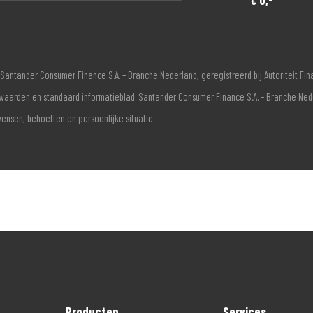
Santander Consumer Finance S.A. – Branche Nederland, geregistreerd bij Autoriteit F
voorwaarden en standaard informatieblad. Santander Consumer Finance S.A. – Branche Ne
wensen, behoeften en persoonlijke situatie.
Producten
Services