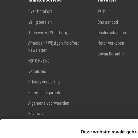
Over MotoPort
Verhuur
Veilig betalen
Ons aanbod
Thuiswinkel Waarborg
Dealerschappen
Afmelden / Wijzigen MotoPort
Motor verkopen
Newsletter
Bovag Garantie
MOTO M•ZINE
Vacatures
Privacy verklaring
Service en garantie
Algemene voorwaarden
Reviews
Sitemap
Deze website maakt gebru
Wettelijke garantie