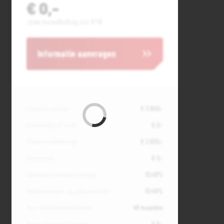
€ 0,-
Jouw maandbedrag incl. BTW
Informatie aanvragen
Contante waarde
€ 3.800,-
Aanbetaling of inruil
€ 0,-
Totale kredietbedrag
€ 3.800,-
Slottermijn
€ 0,-
Jaarlijkse kostenpercentage
10,49%
Debetrentevoet op jaarbasis (vast)
10,49%
Duur kredietovereenkomst
48 maanden
Totaal door jou te betalen
€ 0,-