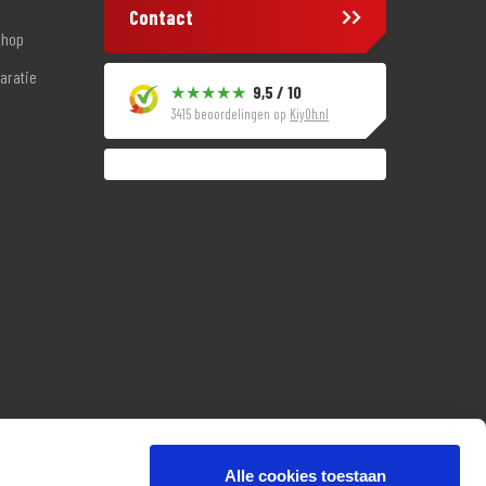
Contact
shop
aratie
9,5 / 10
3415 beoordelingen op
KiyOh.nl
Alle cookies toestaan