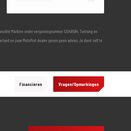
inanciële Markten onder vergunningnummer 12048594. Toetsing en
derland en jouw MotoPort dealer geven geen advies. Je dient zelf te
Financieren
Vragen/Opmerkingen