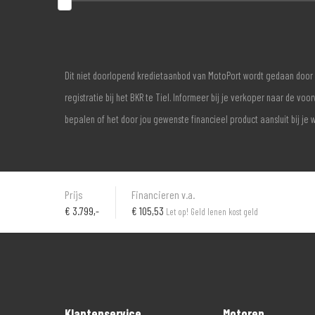
Dit niet doorlopend kredietaanbod van MotoPort wordt gedaan door 
registratie bij het BKR te Tiel. Informeer bij je verkoper naar de 
bepalen of het door jou gewenste financieel product aansluit bij je 
Prijs
Financieren v.a.
€
3.799,-
€ 105,53
Let op! Geld lenen kost geld
Klantenservice
Motoren