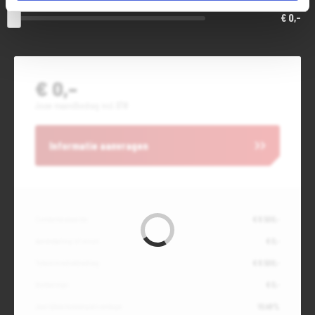
€ 0,-
€ 0,-
Jouw maandbedrag incl. BTW
Informatie aanvragen
Contante waarde
€ 8.500,-
Aanbetaling of inruil
€ 0,-
Totale kredietbedrag
€ 8.500,-
Slottermijn
€ 0,-
Jaarlijkse kostenpercentage
10,49%