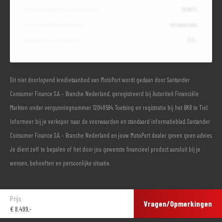
Debetrentevoet op jaarbasis (vast)
10,49%
Duur kredietovereenkomst
48 maanden
Totaal door jou te betalen
€ 0,-
Dit niet doorlopend kredietaanbod van MotoPort wordt gedaan door Santander
Consumer Finance S.A. – Branche Nederland, geregistreerd bij Autoriteit Financiële
Markten onder vergunningnummer 12048594. Toetsing en registratie bij het BKR te Tiel.
Informeer bij je verkoper naar de voorwaarden en standaard informatieblad. Santander
Consumer Finance S.A. – Branche Nederland en jouw MotoPort dealer geven geen advies.
Je dient zelf te bepalen of het door jou gewenste financieel product aansluit bij je
wensen, behoeften en persoonlijke situatie.
Prijs
Vragen/Opmerkingen
€
8.499,-