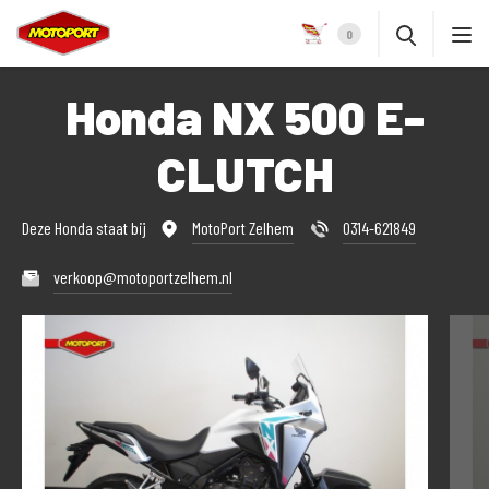
0
Honda NX 500 E-
CLUTCH
Deze Honda staat bij
MotoPort Zelhem
0314-621849
verkoop@motoportzelhem.nl