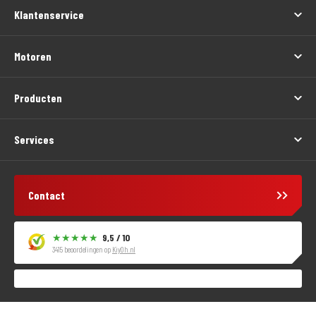
Klantenservice
Motoren
Producten
Services
Contact
9,5 / 10
3415 beoordelingen op
KiyOh.nl