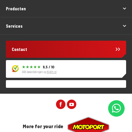
Producten
Services
Contact
9,5 / 10
3415 beoordelingen op
KiyOh.nl
More for your ride