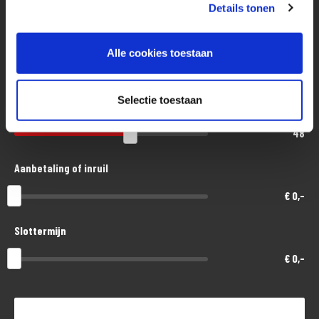
Eenvoudig, flexibel en verantwoord lenen. Het MotoPort Flexplan.
Details tonen
Aankoopprijs
Alle cookies toestaan
€ 11.000,-
Selectie toestaan
Looptijd in maanden
48
Aanbetaling of inruil
€ 0,-
Slottermijn
€ 0,-