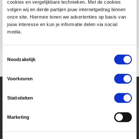
cookies en vergelijkbare technieken. Met de cookies
Conditie
Occasion
volgen wij en derde partijen jouw internetgedrag binnen
Rijbewijs type
A
onze site. Hiermee tonen we advertenties op basis van
jouw interesse en kun je informatie delen via social
Model
XL 750 TRANSALP
media.
Toestemmingsselectie
Noodzakelijk
Voorkeuren
Statistieken
Marketing
Financier deze Honda