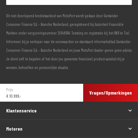
Dit niet doorlopend kredietaanbod van MotoPort wordt gedaan door Santander
Consumer Finance S.A. – Branche Nederland, geregistreerd bij Autoriteit Financiële
Markten onder vergunningnummer 12048594. Toetsing en registratie bij het BKR te Tiel.
Informeer bij je verkoper naar de voorwaarden en standaard informatieblad. Santander
Consumer Finance S.A. – Branche Nederland en jouw MotoPort dealer geven geen advies.
Je dient zelf te bepalen of het door jou gewenste financieel product aansluit bij je
wensen, behoeften en persoonlijke situatie.
Prijs
Vragen/Opmerkingen
€
10.999,-
Klantenservice
Motoren