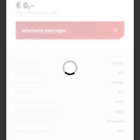
€ 0,-
Jouw maandbedrag incl. BTW
Informatie aanvragen
Contante waarde
€ 11.000,-
Aanbetaling of inruil
€ 0,-
Totale kredietbedrag
€ 11.000,-
Slottermijn
€ 0,-
Jaarlijkse kostenpercentage
10,49%
Debetrentevoet op jaarbasis (vast)
10,49%
Duur kredietovereenkomst
48 maanden
Totaal door jou te betalen
€ 0,-