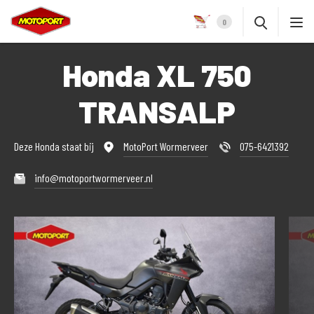
0
Honda XL 750
TRANSALP
Deze Honda staat bij
MotoPort Wormerveer
075-6421392
info@motoportwormerveer.nl