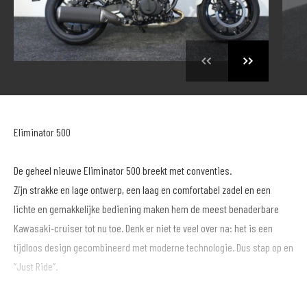
Eliminator 500
De geheel nieuwe Eliminator 500 breekt met conventies.
Zijn strakke en lage ontwerp, een laag en comfortabel zadel en een
lichte en gemakkelijke bediening maken hem de meest benaderbare
Kawasaki-cruiser tot nu toe. Denk er niet te veel over na: het is een
tijdloos design gecombineerd met moderne technologie. Dus stap op en
“Just Ride”.
MotoPort Leek nu al meer dan 35 jaar de grootste, mooiste en