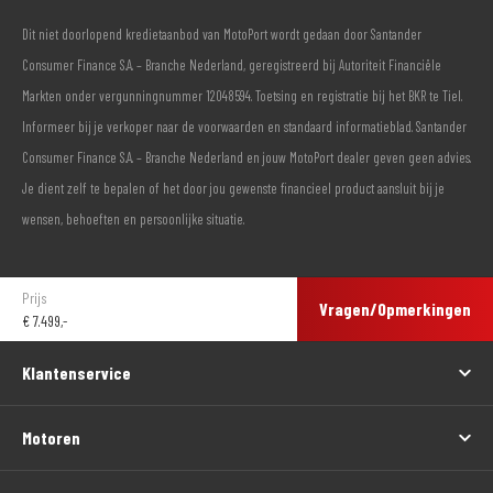
Dit niet doorlopend kredietaanbod van MotoPort wordt gedaan door Santander
Consumer Finance S.A. – Branche Nederland, geregistreerd bij Autoriteit Financiële
Markten onder vergunningnummer 12048594. Toetsing en registratie bij het BKR te Tiel.
Informeer bij je verkoper naar de voorwaarden en standaard informatieblad. Santander
Consumer Finance S.A. – Branche Nederland en jouw MotoPort dealer geven geen advies.
Je dient zelf te bepalen of het door jou gewenste financieel product aansluit bij je
wensen, behoeften en persoonlijke situatie.
Prijs
Vragen/Opmerkingen
€
7.499,-
Klantenservice
Motoren