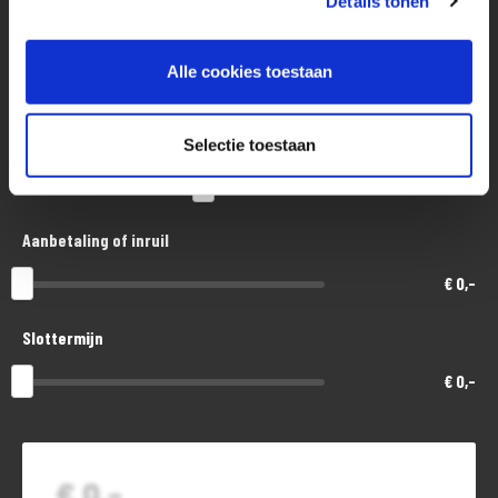
Details tonen
Aankoopprijs
Alle cookies toestaan
€ 7.500,-
Looptijd in maanden
Selectie toestaan
48
Aanbetaling of inruil
€ 0,-
Slottermijn
€ 0,-
€ 0,-