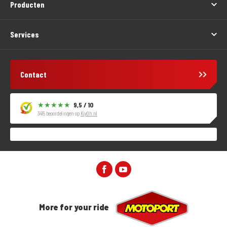
Producten
Services
Contact
9,5 / 10
3415 beoordelingen op
KiyOh.nl
More for your ride