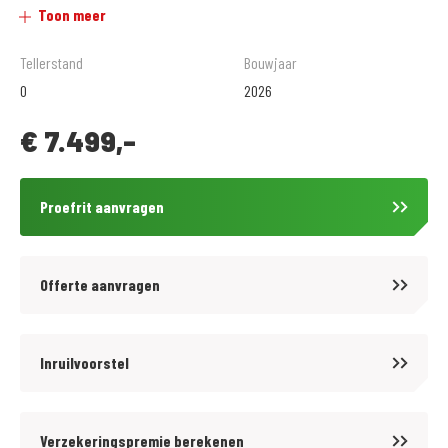
Toon meer
gezelligste motorzaak van het noorden...
Tellerstand
Bouwjaar
Officieel dealer van : Aprilia, Kawasaki, Kymco, Moto-Guzzi, Piaggio,
0
2026
Suzuki, Vespa en QJMotor.
€
7.499,-
Tevens een grote voorraad goed onderhouden Occasions. Bij ons ga je
zeker slagen.
Proefrit aanvragen
Betaling in termijnen mogelijk (toetsing en registratie BKR te Tiel).
Offerte aanvragen
De geadverteerde prijs is de rijklaar prijs inclusief afleveringskosten en
onvermijdbare kosten.
Inruilvoorstel
Voordelig en goed verzekeren? kijk op www.motoportleek.nl voor meer
informatie over een voordelige verzekering voor jouw motor. En klik
Verzekeringspremie berekenen
makkelijk je eigen offerte bij elkaar. (ook als je niet je motor bij ons hebt