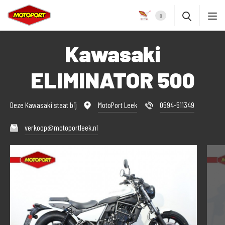
0
Kawasaki
ELIMINATOR 500
Deze Kawasaki staat bij
MotoPort Leek
0594-511349
verkoop@motoportleek.nl