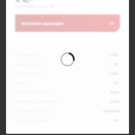
Jouw maandbedrag incl. BTW
Informatie aanvragen
Contante waarde
€ 7.500,-
Aanbetaling of inruil
€ 0,-
Totale kredietbedrag
€ 7.500,-
Slottermijn
€ 0,-
Jaarlijkse kostenpercentage
10,49%
Debetrentevoet op jaarbasis (vast)
10,49%
Duur kredietovereenkomst
48 maanden
Totaal door jou te betalen
€ 0,-