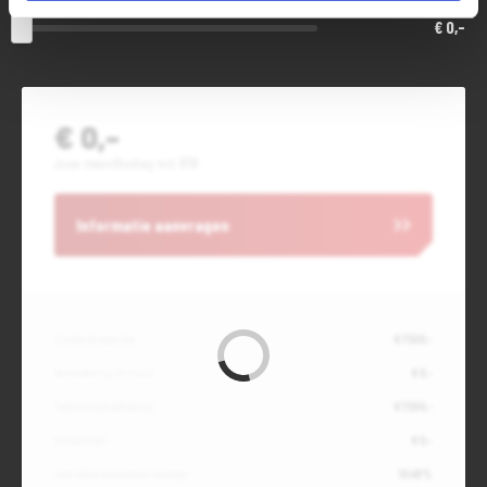
€ 0,-
€ 0,-
Jouw maandbedrag incl. BTW
Informatie aanvragen
Contante waarde
€ 7.500,-
Aanbetaling of inruil
€ 0,-
Totale kredietbedrag
€ 7.500,-
Slottermijn
€ 0,-
Jaarlijkse kostenpercentage
10,49%