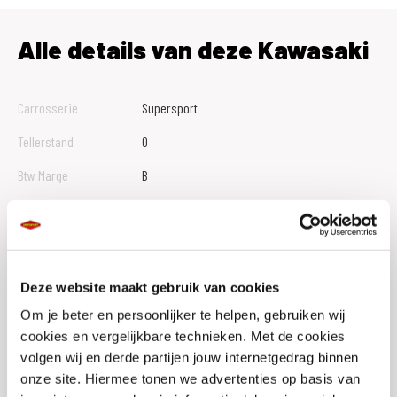
Alle details van deze Kawasaki
Carrosserie
Supersport
Tellerstand
0
Btw Marge
B
Bouwjaar
2026
Vestiging
Den Bosch
Conditie
Nieuw
Deze website maakt gebruik van cookies
Rijbewijs type
Om je beter en persoonlijker te helpen, gebruiken wij
cookies en vergelijkbare technieken. Met de cookies
Model
NINJA 500
volgen wij en derde partijen jouw internetgedrag binnen
onze site. Hiermee tonen we advertenties op basis van