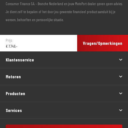
Consumer Finance S.A. – Branche Nederland en jouw MotoPort dealer geven geen advies.
Je dient zelf te bepalen of het door jou gewenste financieel product aansluit bij je
wensen, behoeften en persoonlijke situatie.
Prijs
Vragen/Opmerkingen
€
7.749,-
Klantenservice
Motoren
Producten
Services