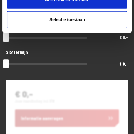
48
Selectie toestaan
Aanbetaling of inruil
€ 0,-
Slottermijn
€ 0,-
€ 0,-
Jouw maandbedrag incl. BTW
Informatie aanvragen