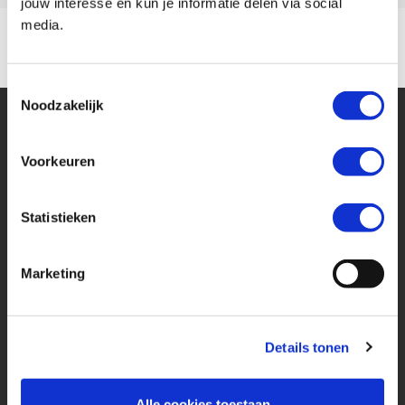
jouw interesse en kun je informatie delen via social
media.
Toestemmingsselectie
Noodzakelijk
Voorkeuren
Statistieken
Financier deze Kawasaki
Marketing
Eenvoudig, flexibel en verantwoord lenen. Het MotoPort Flexplan.
Aankoopprijs
Details tonen
€ 7.700,-
Looptijd in maanden
Alle cookies toestaan