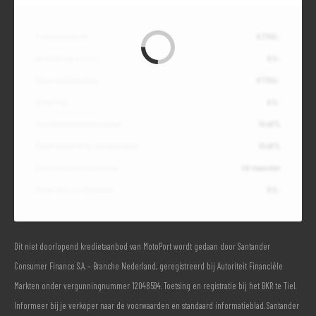
Contante waarde
€ 7.700,-
Aanbetaling of inruil
€ 0,-
Totale kredietbedrag
€ 7.700,-
Slottermijn
€ 0,-
Jaarlijkse kostenpercentage
10,49%
Debetrentevoet op jaarbasis (vast)
10,49%
Duur kredietovereenkomst
48 maanden
Totaal door jou te betalen
€ 0,-
Dit niet doorlopend kredietaanbod van MotoPort wordt gedaan door Santander
Consumer Finance S.A. – Branche Nederland, geregistreerd bij Autoriteit Financiële
Markten onder vergunningnummer 12048594. Toetsing en registratie bij het BKR te Tiel.
Informeer bij je verkoper naar de voorwaarden en standaard informatieblad. Santander