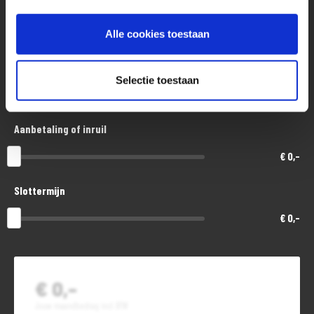
Aankoopprijs
€ 7.700,-
Alle cookies toestaan
Looptijd in maanden
Selectie toestaan
48
Aanbetaling of inruil
€ 0,-
Slottermijn
€ 0,-
€ 0,-
Jouw maandbedrag incl. BTW