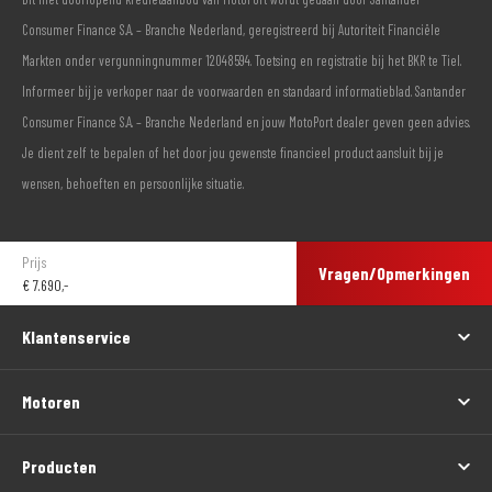
Consumer Finance S.A. – Branche Nederland, geregistreerd bij Autoriteit Financiële
Markten onder vergunningnummer 12048594. Toetsing en registratie bij het BKR te Tiel.
Informeer bij je verkoper naar de voorwaarden en standaard informatieblad. Santander
Consumer Finance S.A. – Branche Nederland en jouw MotoPort dealer geven geen advies.
Je dient zelf te bepalen of het door jou gewenste financieel product aansluit bij je
wensen, behoeften en persoonlijke situatie.
Prijs
Vragen/Opmerkingen
€
7.690,-
Klantenservice
Motoren
Producten