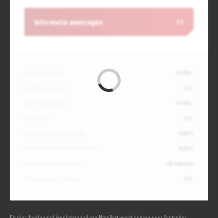
Informatie aanvragen
Contante waarde
€ 7.700,-
Aanbetaling of inruil
€ 0,-
Totale kredietbedrag
€ 7.700,-
Slottermijn
€ 0,-
Jaarlijkse kostenpercentage
10,49%
Debetrentevoet op jaarbasis (vast)
10,49%
Duur kredietovereenkomst
48 maanden
Totaal door jou te betalen
€ 0,-
Dit niet doorlopend kredietaanbod van MotoPort wordt gedaan door Santander