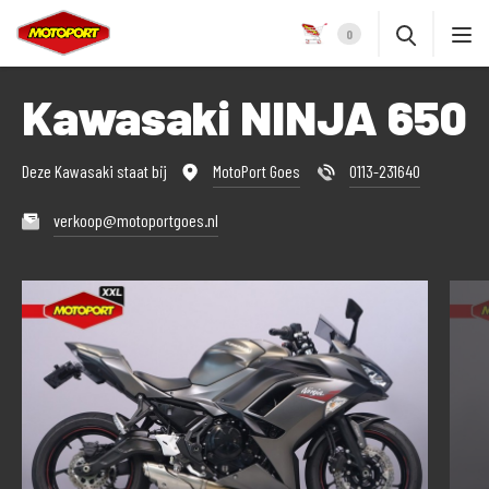
0
Kawasaki NINJA 650
Deze Kawasaki staat bij
MotoPort Goes
0113-231640
verkoop@motoportgoes.nl