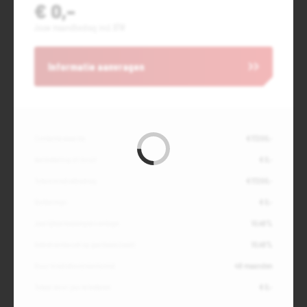
€ 0,-
Jouw maandbedrag incl. BTW
Informatie aanvragen
Contante waarde
€ 17.200,-
Aanbetaling of inruil
€ 0,-
Totale kredietbedrag
€ 17.200,-
Slottermijn
€ 0,-
Jaarlijkse kostenpercentage
10,49%
Debetrentevoet op jaarbasis (vast)
10,49%
Duur kredietovereenkomst
48 maanden
Totaal door jou te betalen
€ 0,-