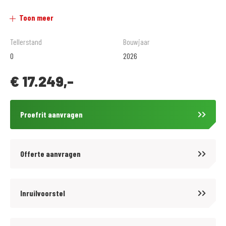
www.motoport.nl/goes
Toon meer
0113-231640
verkoop@motoportgoes.nl
Tellerstand
Bouwjaar
Nobelweg 4, 4462 GK, Goes
0
2026
€
17.249,-
Voor meer motoren en scooters (400 stuks) zie onze website
https://www.motoport.nl/goes of kom langs!
Proefrit aanvragen
Voor kwaliteit en betrouwbaarheid bent u al meer dan 65 jaar aan het
juiste adres bij MotoPort Goes XXL. Wij hebben het grootste aanbod van
Zuid-West Nederland in een van de grootste motorzaken van de Benelux!
Offerte aanvragen
Voor aankoop en onderhoud van motoren en scooters, aanschaf van
kleding (mega kleding shop van 1500 m2!) en voor de aanschaf van
onderdelen en accessoires kunt u bij ons terecht.
Inruilvoorstel
De prijzen van onze nieuwe motorfietsen en scooters zijn altijd inclusief