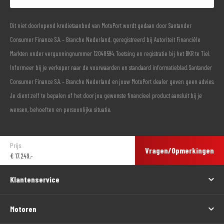
Dit niet doorlopend kredietaanbod van MotoPort wordt gedaan door Santander
Consumer Finance S.A. – Branche Nederland, geregistreerd bij Autoriteit Financiële
Markten onder vergunningnummer 12048594. Toetsing en registratie bij het BKR te Tiel.
Informeer bij je verkoper naar de voorwaarden en standaard informatieblad. Santander
Consumer Finance S.A. – Branche Nederland en jouw MotoPort dealer geven geen advies.
Je dient zelf te bepalen of het door jou gewenste financieel product aansluit bij je
wensen, behoeften en persoonlijke situatie.
Prijs
Vragen/Opmerkingen
€
17.249,-
Klantenservice
Motoren