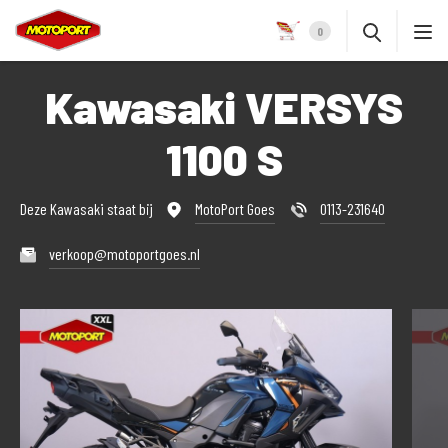
0
Kawasaki VERSYS
1100 S
Deze Kawasaki staat bij
MotoPort Goes
0113-231640
verkoop@motoportgoes.nl