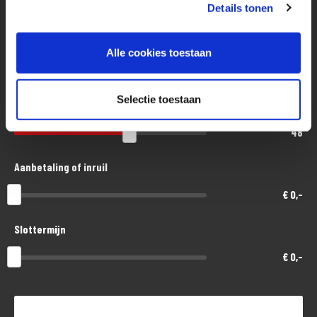
Eenvoudig, flexibel en verantwoord lenen. Het MotoPort Flexplan.
Details tonen
Aankoopprijs
Alle cookies toestaan
€ 17.200,-
Selectie toestaan
Looptijd in maanden
48
Aanbetaling of inruil
€ 0,-
Slottermijn
€ 0,-