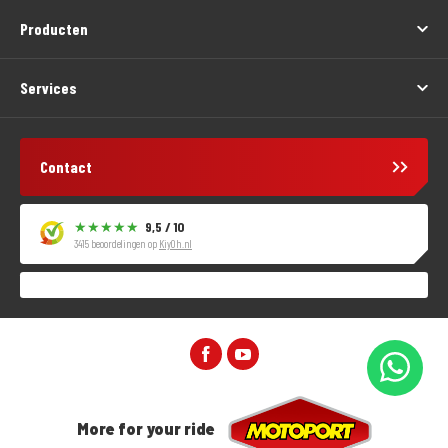
Producten
Services
Contact
9,5 / 10
3415 beoordelingen op
KiyOh.nl
More for your ride