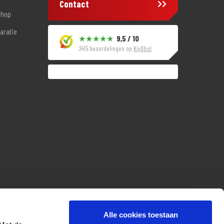
Contact
shop
aratie
9,5 / 10
3415 beoordelingen op
KiyOh.nl
Alle cookies toestaan