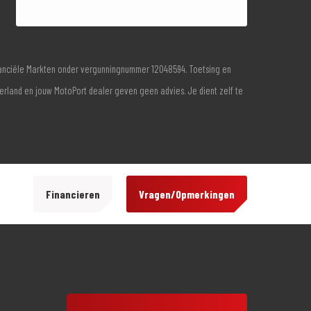
inanciële Markten onder vergunningnummer 12048594. Toetsing en
derland en jouw MotoPort dealer geven geen advies. Je dient zelf te
Financieren
Vragen/Opmerkingen