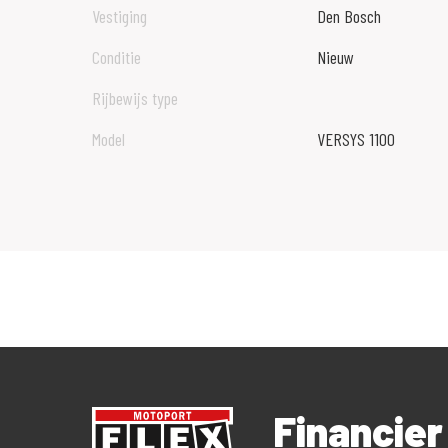
Vestiging
Den Bosch
Conditie
Nieuw
Rijbewijs type
Model
VERSYS 1100
Financie