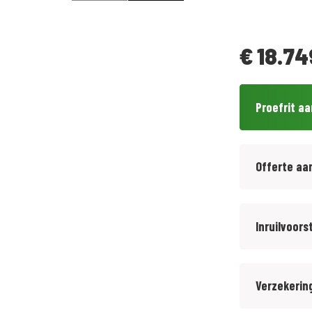
€
18.74
Proefrit a
Offerte aa
Inruilvoors
Verzekerin