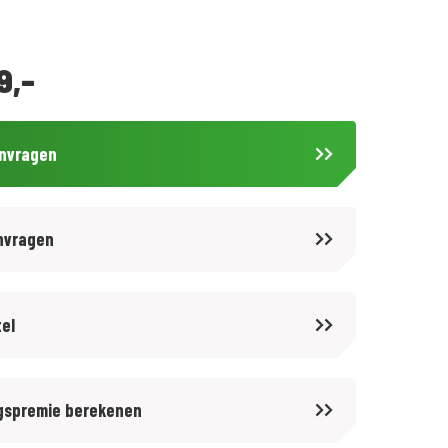
9,-
anvragen
nvragen
tel
gspremie berekenen