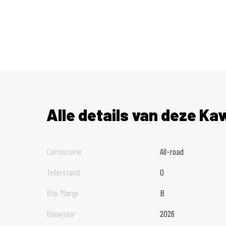
Alle details van deze Ka
Carrosserie
All-road
Tellerstand
0
Btw Marge
B
Bouwjaar
2026