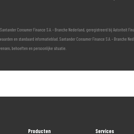
Santander Consumer Finance S.A. – Branche Nederland, geregistreerd bij Autoriteit F
voorwaarden en standaard informatieblad. Santander Consumer Finance S.A. – Branche Ne
wensen, behoeften en persoonlijke situatie.
Producten
Services