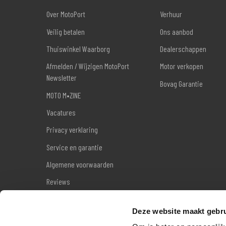
Over MotoPort
Verhuur
Veilig betalen
Ons aanbod
Thuiswinkel Waarborg
Dealerschappen
Afmelden / Wijzigen MotoPort
Motor verkopen
Newsletter
Bovag Garantie
MOTO M•ZINE
Vacatures
Privacy verklaring
Service en garantie
Algemene voorwaarden
Reviews
Sitemap
Deze website maakt gebru
Wettelijke garantie