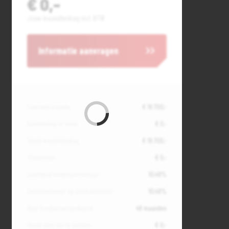
€ 0,-
Jouw maandbedrag incl. BTW
Informatie aanvragen
Contante waarde
€ 18.700,-
Aanbetaling of inruil
€ 0,-
Totale kredietbedrag
€ 18.700,-
Slottermijn
€ 0,-
Jaarlijkse kostenpercentage
10,49%
Debetrentevoet op jaarbasis (vast)
10,49%
Duur kredietovereenkomst
48 maanden
Totaal door jou te betalen
€ 0,-