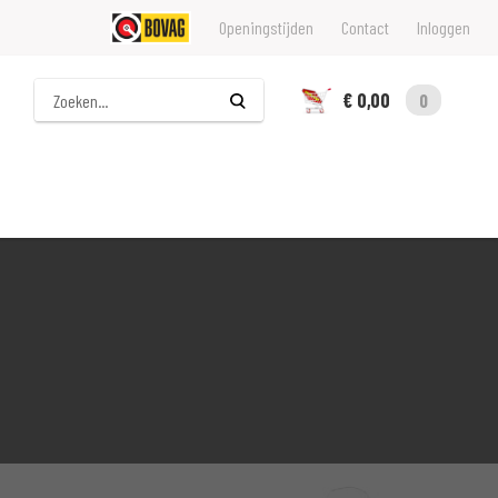
Openingstijden
Contact
Inloggen
Zoeken
€ 0,00
0