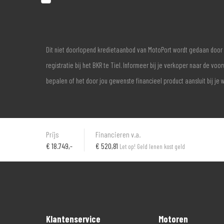
Dit niet doorlopend kredietaanbod van MotoPort wordt gedaan door 
registratie bij het BKR te Tiel. Informeer bij je verkoper naar de 
bepalen of het door jou gewenste financieel product aansluit bij je 
Prijs
Financieren v.a.
€
18.749,-
€ 520,81
Let op! Geld lenen kost geld
Klantenservice
Motoren