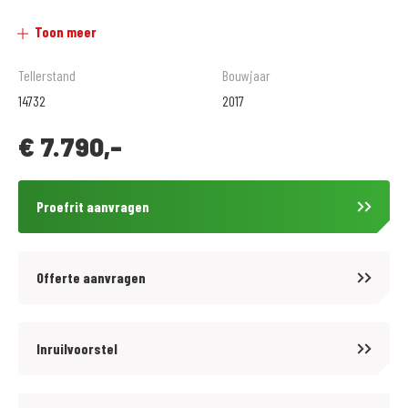
afstellingen en tuning.
Toon meer
Grote kledingafdeling met zeer veel keus.
Tellerstand
Bouwjaar
14732
2017
Verschillende betalingsmogelijkheden, o.a. in termijnen.
€
7.790,-
Vraag naar de voorwaarden. Toetsing en registratie BKR Tiel.
VERKOOPPRIJS IS INCLUSIEF ALLE RIJKLAARMAAK KOSTEN!
Proefrit aanvragen
Offerte aanvragen
Inruilvoorstel