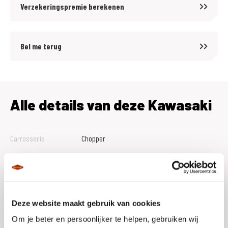
Verzekeringspremie berekenen
Bel me terug
Alle details van deze Kawasaki
Carrosserie
Chopper
Tellerstand
14732
Btw Marge
Bouwjaar
2017
Deze website maakt gebruik van cookies
Vestiging
Assen
Om je beter en persoonlijker te helpen, gebruiken wij