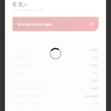
€ 0,-
Jouw maandbedrag incl. BTW
Informatie aanvragen
Contante waarde
€ 7.800,-
Aanbetaling of inruil
€ 0,-
Totale kredietbedrag
€ 7.800,-
Slottermijn
€ 0,-
Jaarlijkse kostenpercentage
10,49%
Debetrentevoet op jaarbasis (vast)
10,49%
Duur kredietovereenkomst
48 maanden
Totaal door jou te betalen
€ 0,-