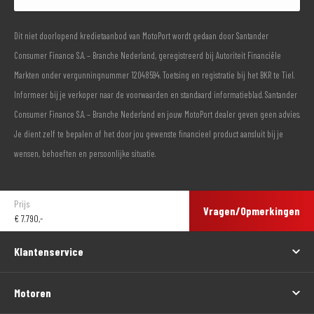
Dit niet doorlopend kredietaanbod van MotoPort wordt gedaan door Santander
Consumer Finance S.A. – Branche Nederland, geregistreerd bij Autoriteit Financiële
Markten onder vergunningnummer 12048594. Toetsing en registratie bij het BKR te Tiel.
Informeer bij je verkoper naar de voorwaarden en standaard informatieblad. Santander
Consumer Finance S.A. – Branche Nederland en jouw MotoPort dealer geven geen advies.
Je dient zelf te bepalen of het door jou gewenste financieel product aansluit bij je
wensen, behoeften en persoonlijke situatie.
Prijs
Vragen/Opmerkingen
€
7.790,-
Klantenservice
Motoren