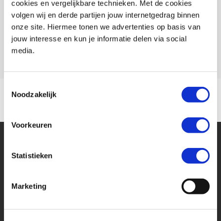
cookies en vergelijkbare technieken. Met de cookies
Conditie
Occasion
volgen wij en derde partijen jouw internetgedrag binnen
Rijbewijs type
A
onze site. Hiermee tonen we advertenties op basis van
jouw interesse en kun je informatie delen via social
Model
VN 900
media.
Toestemmingsselectie
Noodzakelijk
Voorkeuren
Statistieken
Marketing
Financier deze Kawasaki