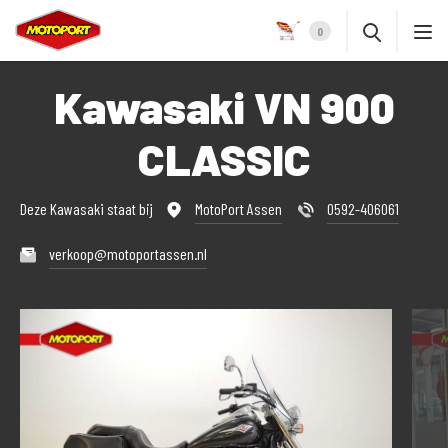
0
Kawasaki VN 900
CLASSIC
Deze Kawasaki staat bij
MotoPort Assen
0592-406061
verkoop@motoportassen.nl