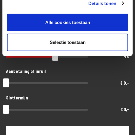
Eenvoudig, flexibel en verantwoord lenen. Het MotoPort Flexplan.
Details tonen
Aankoopprijs
Alle cookies toestaan
€ 7.800,-
Selectie toestaan
Looptijd in maanden
48
Aanbetaling of inruil
€ 0,-
Slottermijn
€ 0,-