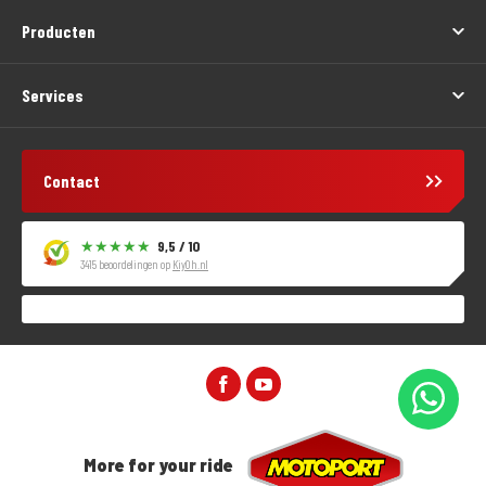
Producten
Services
Contact
9,5 / 10
3415 beoordelingen op
KiyOh.nl
More for your ride