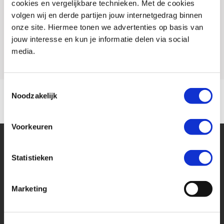
cookies en vergelijkbare technieken. Met de cookies
Conditie
Nieuw
omgaan", aldus het Team van MotoPort Rockanje.
volgen wij en derde partijen jouw internetgedrag binnen
Rijbewijs type
onze site. Hiermee tonen we advertenties op basis van
jouw interesse en kun je informatie delen via social
Model
Z 900
Wanneer u voor deze motor een MotoPort Norisk verzekering met WA-
media.
beperkt Casco of All-risk dekking afsluit ontvangt u:
- GRATIS pechservice inclusief eigen woonplaats.
Toestemmingsselectie
- Hoge instapkorting
Noodzakelijk
- Tot 80%no-claimkorting
- Geen alarmverplichting!
Voorkeuren
- 3 jaar aanschaf- of taxatiewaardevergoeding mogelijk. Geen
afschrijving!
Statistieken
- Accessoires tot 1.500,- euro gratis meeverzekerd
- Schade aan helm en kleding tot 1.500,- euro per opzittende gratis
Marketing
meeverzekerd
Financier deze Kawasaki