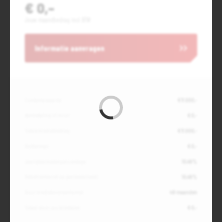
€ 0,-
Jouw maandbedrag incl. BTW
Informatie aanvragen
Contante waarde
€ 11.000,-
Aanbetaling of inruil
€ 0,-
Totale kredietbedrag
€ 11.000,-
Slottermijn
€ 0,-
Jaarlijkse kostenpercentage
10,49%
Debetrentevoet op jaarbasis (vast)
10,49%
Duur kredietovereenkomst
48 maanden
Totaal door jou te betalen
€ 0,-