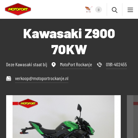
0
Kawasaki Z900
70KW
Deze Kawasaki staat bij
MotoPort Rockanje
0181-402455
verkoop@motoportrockanje.nl