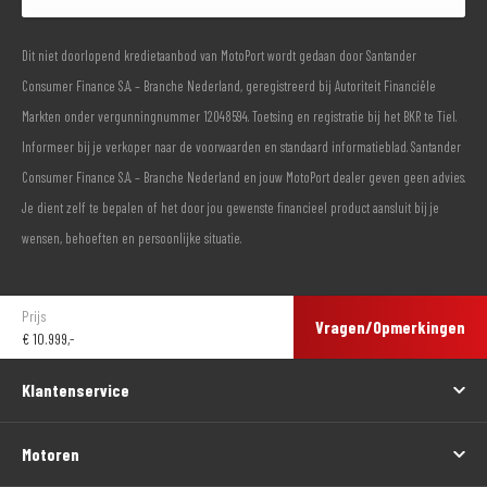
Dit niet doorlopend kredietaanbod van MotoPort wordt gedaan door Santander
Consumer Finance S.A. – Branche Nederland, geregistreerd bij Autoriteit Financiële
Markten onder vergunningnummer 12048594. Toetsing en registratie bij het BKR te Tiel.
Informeer bij je verkoper naar de voorwaarden en standaard informatieblad. Santander
Consumer Finance S.A. – Branche Nederland en jouw MotoPort dealer geven geen advies.
Je dient zelf te bepalen of het door jou gewenste financieel product aansluit bij je
wensen, behoeften en persoonlijke situatie.
Prijs
Vragen/Opmerkingen
€
10.999,-
Klantenservice
Motoren