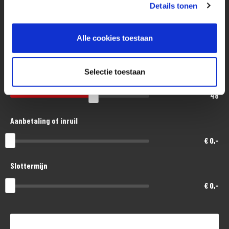
Eenvoudig, flexibel en verantwoord lenen. Het MotoPort Flexplan.
Details tonen
Aankoopprijs
Alle cookies toestaan
€ 11.000,-
Selectie toestaan
Looptijd in maanden
48
Aanbetaling of inruil
€ 0,-
Slottermijn
€ 0,-