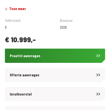
-Nieuwe motoren zijn incl. onvermijdelijk kosten
Toon meer
-Occasions zijn excl. Kosten onderhoud (399,= met 6 maanden garantie
of € 499,= met 12 maanden garantie*)
Tellerstand
Bouwjaar
0
2026
Wat anderen over ons vertellen :
€
10.999,-
4.7 / 5 sterren op Google reviews
5 / 5 sterren op Facebook reviews
Proefrit aanvragen
9.6 / 10 beoordeling op klantvertellen.nl
*vanaf verkoopprijs motor € 4.500,=
Offerte aanvragen
MotoPort Rockanje
Inruilvoorstel
Motorliefhebbers in hart en nieren