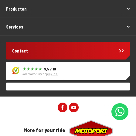
Producten
Services
Contact
9,5 / 10
3417 beoordelingen op
KiyOh.nl
More for your ride