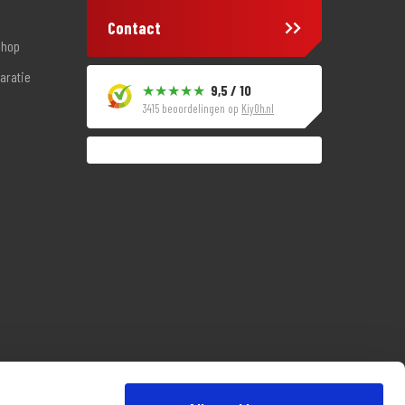
Contact
shop
aratie
9,5 / 10
3415 beoordelingen op
KiyOh.nl