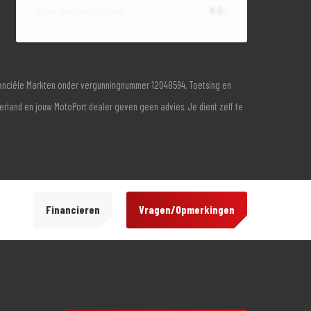
Totaal door jou te betalen
€ 0,-
inanciële Markten onder vergunningnummer 12048594. Toetsing en
derland en jouw MotoPort dealer geven geen advies. Je dient zelf te
Financieren
Vragen/Opmerkingen