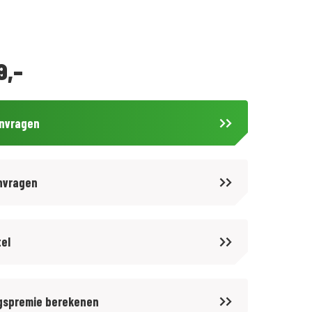
9,-
anvragen
nvragen
tel
gspremie berekenen