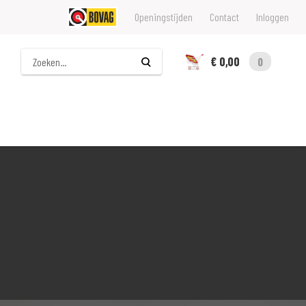
Openingstijden
Contact
Inloggen
Zoeken
€ 0,00
0