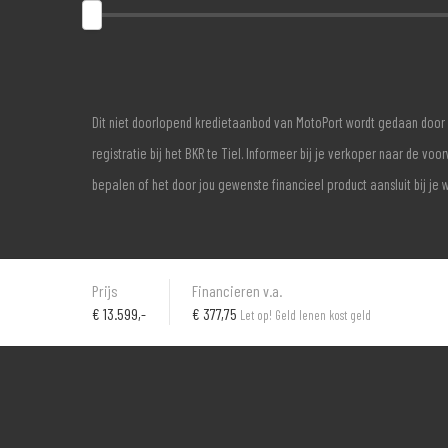
Dit niet doorlopend kredietaanbod van MotoPort wordt gedaan door 
registratie bij het BKR te Tiel. Informeer bij je verkoper naar de 
bepalen of het door jou gewenste financieel product aansluit bij je 
Prijs
Financieren v.a.
€
13.599,-
€ 377,75
Let op! Geld lenen kost geld