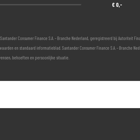
€ 0,-
Santander Consumer Finance S.A. – Branche Nederland, geregistreerd bij Autoriteit F
voorwaarden en standaard informatieblad. Santander Consumer Finance S.A. – Branche Ne
wensen, behoeften en persoonlijke situatie.