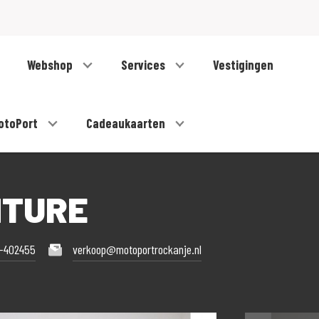
Webshop
Services
Vestigingen
otoPort
Cadeaukaarten
NTURE
1-402455
verkoop@motoportrockanje.nl