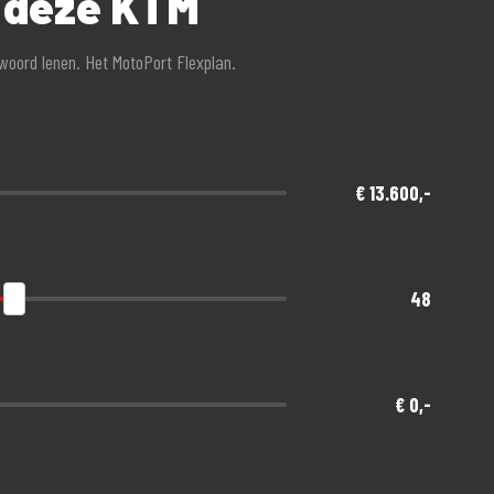
r deze KTM
twoord lenen. Het MotoPort Flexplan.
een afschrijving!
€ 13.600,-
nde gratis meeverzekerd
48
€ 0,-