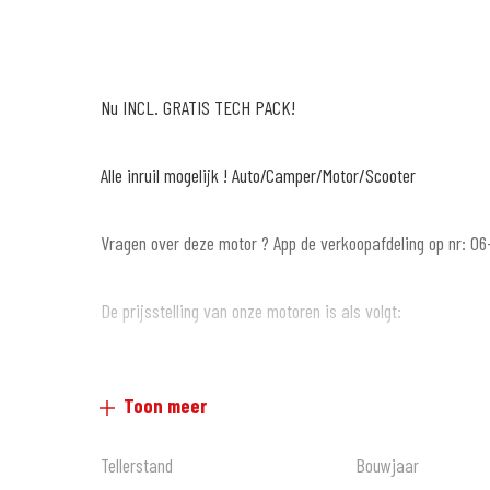
Nu INCL. GRATIS TECH PACK!
Alle inruil mogelijk ! Auto/Camper/Motor/Scooter
Vragen over deze motor ? App de verkoopafdeling op nr: 06
De prijsstelling van onze motoren is als volgt:
-Nieuwe motoren zijn incl. onvermijdelijk kosten
Toon meer
-Occasions zijn excl. Kosten onderhoud (399,= met 6 maan
garantie*)
Tellerstand
Bouwjaar