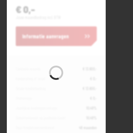
€ 0,-
Jouw maandbedrag incl. BTW
Informatie aanvragen
Contante waarde
€ 13.600,-
Aanbetaling of inruil
€ 0,-
Totale kredietbedrag
€ 13.600,-
Slottermijn
€ 0,-
Jaarlijkse kostenpercentage
10,49%
Debetrentevoet op jaarbasis (vast)
10,49%
Duur kredietovereenkomst
48 maanden