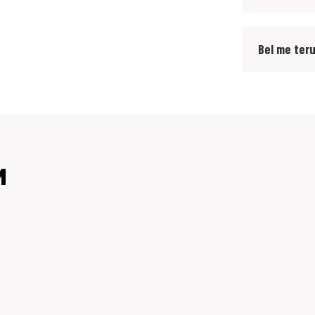
Bel me ter
M
-Jan en Adri een MotoPort vestiging Rockanje