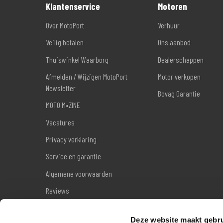
Klantenservice
Motoren
Over MotoPort
Verhuur
Veilig betalen
Ons aanbod
Thuiswinkel Waarborg
Dealerschappen
Afmelden / Wijzigen MotoPort
Motor verkopen
Newsletter
Bovag Garantie
MOTO M•ZINE
Vacatures
Privacy verklaring
Service en garantie
Algemene voorwaarden
Reviews
Sitemap
Deze website maakt gebru