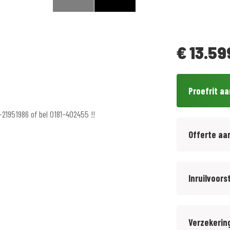
€
13.59
Proefrit a
-21951986 of bel 0181-402455 !!
Offerte aa
Inruilvoors
den garantie of € 499,= met 12 maanden
Verzekerin