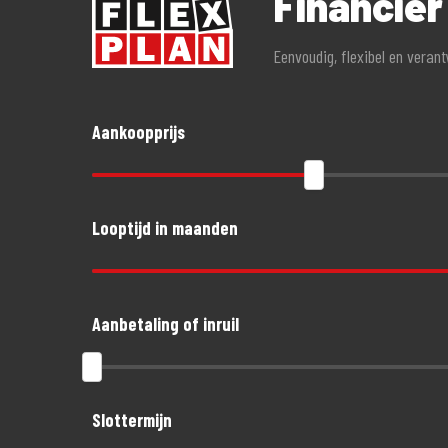
Financie
- Hoge instapkorting
Eenvoudig, flexibel en veran
- Tot 80%no-claimkorting
- Geen alarmverplichting!
- 3 jaar aanschaf- of taxatiewaardevergoeding mogelijk. G
Aankoopprijs
- Accessoires tot 1.500,- euro gratis meeverzekerd
- Schade aan helm en kleding tot 1.500,- euro per opzitte
Looptijd in maanden
Aanbetaling of inruil
Slottermijn