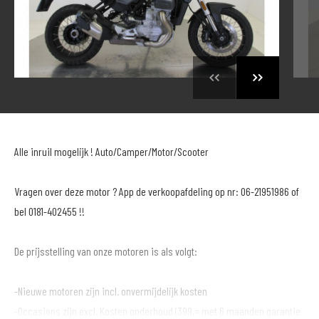
Alle inruil mogelijk ! Auto/Camper/Motor/Scooter
Vragen over deze motor ? App de verkoopafdeling op nr: 06-21951986 of
bel 0181-402455 !!
De prijsstelling van onze motoren is als volgt:
-Nieuwe motoren zijn incl. onvermijdelijk kosten
-Occasions zijn excl. Kosten onderhoud (399,= met 6 maanden garantie