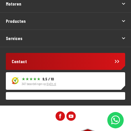
Motoren
Producten
Services
Contact
9,5 / 10
3417 beoordelingen op
KiyOh.nl