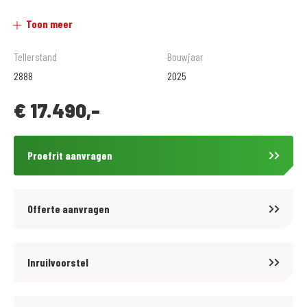
of € 499,= met 12 maanden garantie*)
Toon meer
Wat anderen over ons vertellen :
Tellerstand
Bouwjaar
2888
2025
4.7 / 5 sterren op Google reviews
€
17.490,-
5 / 5 sterren op Facebook reviews
9.6 / 10 beoordeling op klantvertellen.nl
Proefrit aanvragen
*vanaf verkoopprijs motor € 4.500,=
Offerte aanvragen
MotoPort Rockanje
Motorliefhebbers in hart en nieren
Inruilvoorstel
In het mooie Rockanje, Zuid-Holland, runnen Richard, Gert-Jan en Adri