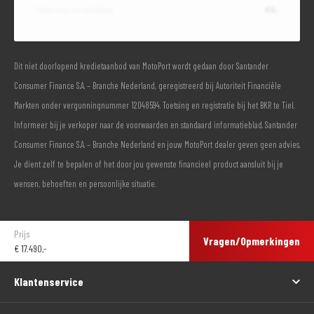
Totaal door jou te betalen
€ 0,-
Dit niet doorlopend kredietaanbod van MotoPort wordt gedaan door Santander
Consumer Finance S.A. – Branche Nederland, geregistreerd bij Autoriteit Financiële
Markten onder vergunningnummer 12048594. Toetsing en registratie bij het BKR te Tiel.
Informeer bij je verkoper naar de voorwaarden en standaard informatieblad. Santander
Consumer Finance S.A. – Branche Nederland en jouw MotoPort dealer geven geen advies.
Je dient zelf te bepalen of het door jou gewenste financieel product aansluit bij je
wensen, behoeften en persoonlijke situatie.
Prijs
Vragen/Opmerkingen
€
17.490,-
Klantenservice