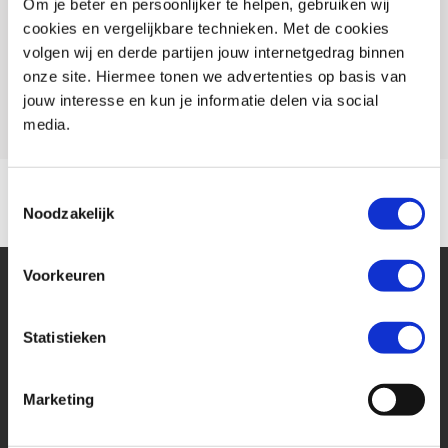
Om je beter en persoonlijker te helpen, gebruiken wij
Conditie
Occasion
cookies en vergelijkbare technieken. Met de cookies
Wanneer u voor deze motor een MotoPort Norisk verzekering met WA-
Rijbewijs type
volgen wij en derde partijen jouw internetgedrag binnen
beperkt Casco of All-risk dekking afsluit ontvangt u:
onze site. Hiermee tonen we advertenties op basis van
Model
STELVIO
- GRATIS pechservice inclusief eigen woonplaats.
jouw interesse en kun je informatie delen via social
media.
- Hoge instapkorting
- Tot 80%no-claimkorting
- Geen alarmverplichting!
Toestemmingsselectie
- 3 jaar aanschaf- of taxatiewaardevergoeding mogelijk. Geen
Noodzakelijk
afschrijving!
- Accessoires tot 1.500,- euro gratis meeverzekerd
Voorkeuren
- Schade aan helm en kleding tot 1.500,- euro per opzittende gratis
meeverzekerd
Statistieken
Marketing
Financier deze Moto