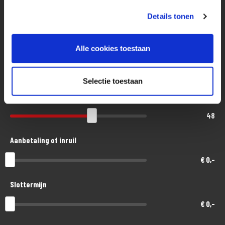
Guzzi
Details tonen
Eenvoudig, flexibel en verantwoord lenen. Het MotoPort Flexplan.
Alle cookies toestaan
Aankoopprijs
€ 17.500,-
Selectie toestaan
Looptijd in maanden
48
Aanbetaling of inruil
€ 0,-
Slottermijn
€ 0,-