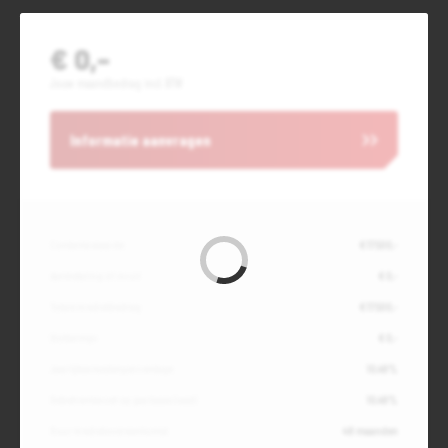
€ 0,-
Jouw maandbedrag incl. BTW
Informatie aanvragen
Contante waarde
€ 17.500,-
Aanbetaling of inruil
€ 0,-
Totale kredietbedrag
€ 17.500,-
Slottermijn
€ 0,-
Jaarlijkse kostenpercentage
10,49%
Debetrentevoet op jaarbasis (vast)
10,49%
Duur kredietovereenkomst
48 maanden