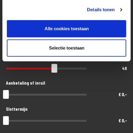
Guzzi
- 3 jaar aanschaf- of taxatiewaardevergoeding mogelijk. Geen
Details tonen
afschrijving!
Eenvoudig, flexibel en verantwoord lenen. Het MotoPort Flexplan.
- Accessoires tot 1.500,- euro gratis meeverzekerd
Alle cookies toestaan
- Schade aan helm en kleding tot 1.500,- euro per opzittende gratis
Aankoopprijs
meeverzekerd
€ 19.400,-
Selectie toestaan
Looptijd in maanden
48
Aanbetaling of inruil
€ 0,-
Slottermijn
€ 0,-