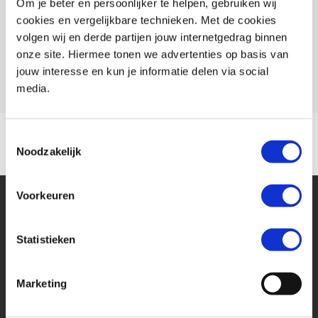
Om je beter en persoonlijker te helpen, gebruiken wij
Conditie
Nieuw
een grote collectie gebruikte motoren, van alle soorten en merken. En
cookies en vergelijkbare technieken. Met de cookies
natuurlijk mag ook de kledingafdeling er zijn. Die shop is ruim opgezet,
Rijbewijs type
A
volgen wij en derde partijen jouw internetgedrag binnen
zodat het assortiment van de exclusieve MotoPort merken, DANE, DIFI en
onze site. Hiermee tonen we advertenties op basis van
Model
STELVIO
BAYARD en diverse andere merken op een goede manier gepresenteerd
jouw interesse en kun je informatie delen via social
media.
kunnen worden. Maar dat is niet de enige reden om naar Rockanje te
komen. De echte, gezellige motorsfeer en de uitstekende service geven
vaak de doorslag. "we zijn motorliefhebbers, die met motorliefhebbers
Toestemmingsselectie
omgaan", aldus het Team van MotoPort Rockanje.
Noodzakelijk
Voorkeuren
Wanneer u voor deze motor een MotoPort Norisk verzekering met WA-
beperkt Casco of All-risk dekking afsluit ontvangt u:
Statistieken
- GRATIS pechservice inclusief eigen woonplaats.
- Hoge instapkorting
Marketing
Financier deze Moto
- Tot 80%no-claimkorting
- Geen alarmverplichting!