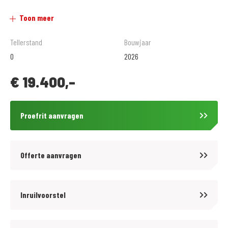
Alle inruil mogelijk ! Auto/Camper/Motor/Scooter
Toon meer
Vragen over deze motor ? App de verkoopafdeling op nr: 06-21951986 of
Tellerstand
Bouwjaar
bel 0181-402455 !!
0
2026
€
19.400,-
De prijsstelling van onze motoren is als volgt:
-Nieuwe motoren zijn incl. onvermijdelijk kosten
Proefrit aanvragen
-Occasions zijn excl. Kosten onderhoud (399,= met 6 maanden garantie
of € 499,= met 12 maanden garantie*)
Offerte aanvragen
Wat anderen over ons vertellen :
4.7 / 5 sterren op Google reviews
Inruilvoorstel
5 / 5 sterren op Facebook reviews
9.6 / 10 beoordeling op klantvertellen.nl