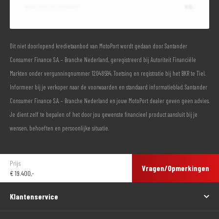
Totaal door jou te betalen
€ 0,-
Dit niet doorlopend kredietaanbod van MotoPort wordt gedaan door Santander
Consumer Finance S.A. – Branche Nederland, geregistreerd bij Autoriteit Financiële
Markten onder vergunningnummer 12048594. Toetsing en registratie bij het BKR te Tiel.
Informeer bij je verkoper naar de voorwaarden en standaard informatieblad. Santander
Consumer Finance S.A. – Branche Nederland en jouw MotoPort dealer geven geen advies.
Je dient zelf te bepalen of het door jou gewenste financieel product aansluit bij je
wensen, behoeften en persoonlijke situatie.
Prijs
Vragen/Opmerkingen
€
19.400,-
Klantenservice