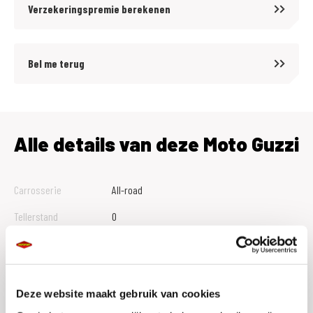
Verzekeringspremie berekenen
*vanaf verkoopprijs motor € 4.500,=
Bel me terug
MotoPort Rockanje
Motorliefhebbers in hart en nieren
Alle details van deze Moto Guzzi
In het mooie Rockanje, Zuid-Holland, runnen Richard, Gert-Jan en Adri
een MotoPort vestiging Rockanje samen met hun 17 collega’s. Een
Carrosserie
All-road
motorbedrijf van 3200m2 en 2 verdiepingen waar motorrijders uit de
Tellerstand
0
verre omgeving op af komen. Dat komt door de enorme keuze die
Btw Marge
B
MotoPort Rockanje biedt, maar zeker ook door de kennis, service en
gezelligheid. De showroom biedt een ruim aanbod nieuwe motoren van
Bouwjaar
2026
Yamaha,Suzuki, Kawasaki, KTM, Piaggio, Vespa, Aprilia en Moto Guzzi
Deze website maakt gebruik van cookies
Vestiging
Rockanje
waarvan MotoPort Rockanje het dealerschap heeft. Daarnaast vind je er