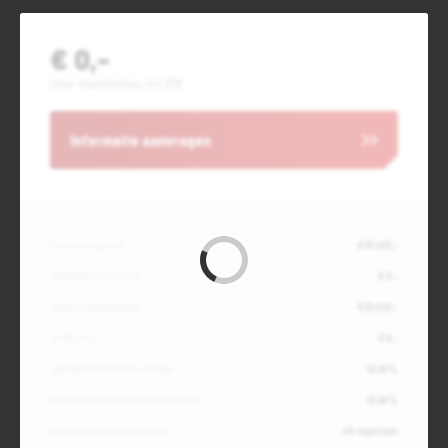
€ 0,-
Jouw maandbedrag incl. BTW
Informatie aanvragen
Contante waarde
€ 19.400,-
Aanbetaling of inruil
€ 0,-
Totale kredietbedrag
€ 19.400,-
Slottermijn
€ 0,-
Jaarlijkse kostenpercentage
10,49%
Debetrentevoet op jaarbasis (vast)
10,49%
Duur kredietovereenkomst
48 maanden