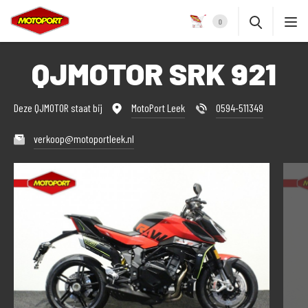
0
QJMOTOR SRK 921
Deze QJMOTOR staat bij
MotoPort Leek
0594-511349
verkoop@motoportleek.nl