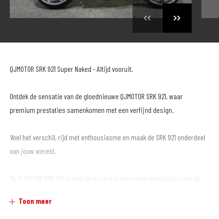
QJMOTOR SRK 921 Super Naked - Altijd vooruit.
Ontdek de sensatie van de gloednieuwe QJMOTOR SRK 921, waar
premium prestaties samenkomen met een verfijnd design.
Voel het verschil, rijd met enthousiasme en maak de SRK 921 onderdeel
van jouw wereld.
De QJMOTOR SRK 921 brengt de essentie van rauwe prestaties naar de
weg: pure kracht, directe respons en mechanische perfectie. De
Toon meer
krachtige 921cc viercilindermotor, volledig verstelbare Marzocchi-