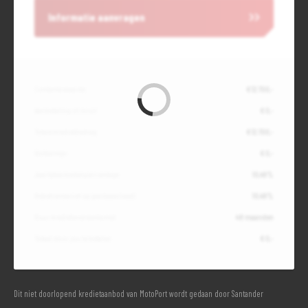
Informatie aanvragen
Contante waarde
€ 12.700,-
Aanbetaling of inruil
€ 0,-
Totale kredietbedrag
€ 12.700,-
Slottermijn
€ 0,-
Jaarlijkse kostenpercentage
10,49%
Debetrentevoet op jaarbasis (vast)
10,49%
Duur kredietovereenkomst
48 maanden
Totaal door jou te betalen
€ 0,-
Dit niet doorlopend kredietaanbod van MotoPort wordt gedaan door Santander