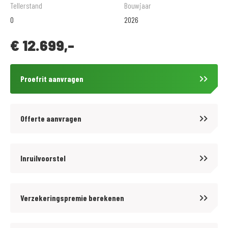
vering en hoogwaardige Brembo-remmen vormen samen een naked
Tellerstand
Bouwjaar
bike die presteert met precisie en emotie. Met Ride-by-Wire,
0
2026
Quickshifter, Cruise Control, TCS, Launch Control, 6-assige IMU-bocht-
€
12.699,-
ABS en een 1080p-dashcam combineert de SRK 921 kracht en
technologie, met behoud van zijn compromisloze karakter.
Proefrit aanvragen
De SRK 921 levert niet alleen prestaties, het is een prachtig
vormgegeven staaltje moderne technologie, trots gecertificeerd voor
Euro 5+ emissienormen. Met een design dat in het donker magnetisch
Offerte aanvragen
aantrekt, maakt de SRK 921 al indruk voordat hij überhaupt in beweging
komt. De koplampbehuizing doet denken aan de ogen van een roofdier.
Verborgen, inklapbare voetsteunen voor de passagier zijn geïntegreerd
Inruilvoorstel
in het onderste deel van de achterlichten en "verdwijnen" wanneer ze
niet in gebruik zijn. Een combinatie van esthetiek en functionaliteit die
Verzekeringspremie berekenen
de SRK 921 kenmerkt.