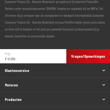
Consumer Finance S.A. – Branche Nederland, geregistreerd bij Autoriteit Financiële
Markten onder vergunningnummer 12048594. Toetsing en registratie bij het BKR te Tiel.
Informeer bij je verkoper naar de voorwaarden en standaard informatieblad. Santander
Consumer Finance S.A. – Branche Nederland en jouw MotoPort dealer geven geen advies.
Je dient zelf te bepalen of het door jou gewenste financieel product aansluit bij je
wensen, behoeften en persoonlijke situatie.
Prijs
Vragen/Opmerkingen
€
12.699,-
Klantenservice
Motoren
Producten