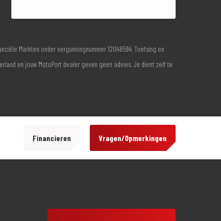
inanciële Markten onder vergunningnummer 12048594. Toetsing en
derland en jouw MotoPort dealer geven geen advies. Je dient zelf te
Financieren
Vragen/Opmerkingen