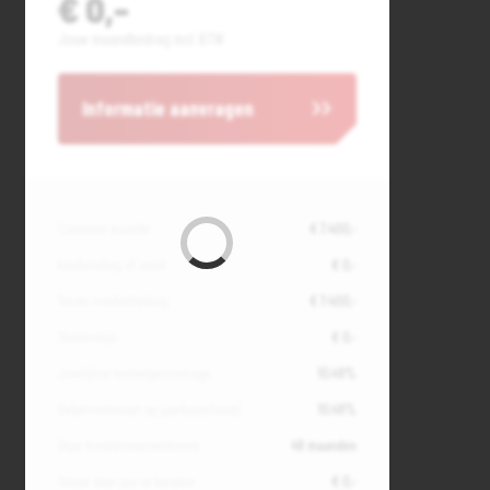
€ 0,-
Jouw maandbedrag incl. BTW
Informatie aanvragen
Contante waarde
€ 7.400,-
Aanbetaling of inruil
€ 0,-
Totale kredietbedrag
€ 7.400,-
Slottermijn
€ 0,-
Jaarlijkse kostenpercentage
10,49%
Debetrentevoet op jaarbasis (vast)
10,49%
Duur kredietovereenkomst
48 maanden
Totaal door jou te betalen
€ 0,-