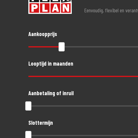
sportief leer tot functionele textielkleding en we hebben a
Eenvoudig, flexibel en veran
Verder beschikken we over een zeer goed uitgeruste werkpla
service voor de motorbanden, klaar terwijl je wacht.
Aankoopprijs
Ook voor de verhuur van motoren kun je bij ons terecht. Ki
Kom eens langs in onze mooie en zeer complete showroom. E
Looptijd in maanden
Aanbetaling of inruil
Slottermijn