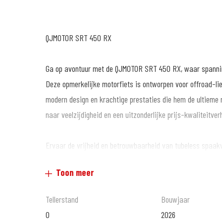
QJMOTOR SRT 450 RX
Ga op avontuur met de QJMOTOR SRT 450 RX, waar spannin
Deze opmerkelijke motorfiets is ontworpen voor offroad-li
modern design en krachtige prestaties die hem de ultieme m
naar veelzijdigheid en een uitzonderlijke prijs-kwaliteitver
Ervaar de vrijheid en betrouwbaarheid van tubeless spaak
inch achterband, perfect voor zowel stijl als prestaties op 
Toon meer
beheersbare zithoogte van 835 mm met een smalle instap en
lange afstanden afleggen zonder vaak te hoeven stoppen, z
Tellerstand
Bouwjaar
0
2026
De SRT 450 RX is voorzien van verwarmde handvatten, een