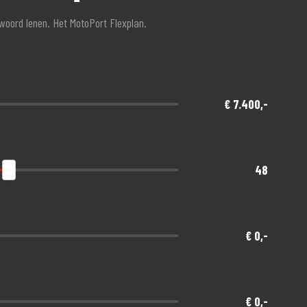
ltijd meer dan 750 helmen op voorraad.
twoord lenen. Het MotoPort Flexplan.
ats, inclusief een eigen schadeafdeling. Snel
jk voor de voorwaarden op de verhuursite.
€ 7.400,-
n .. de koffie staat klaar.
48
€ 0,-
€ 0,-