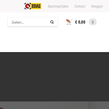
Openingstijden
Contact
Inloggen
Zoeken
€ 0,00
0