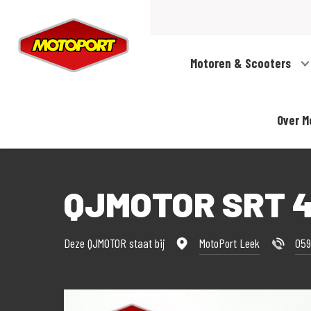
Motoren & Scooters
Over M
QJMOTOR SRT 4
Deze QJMOTOR staat bij
MotoPort Leek
059