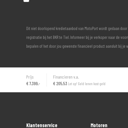
Dit niet doorlopend kredietaanbod van MotoPort wordt gedaan door 
registratie bij het BKR te Tiel. Informeer bij je verkoper naar de 
bepalen of het door jou gewenste financieel product aansluit bij je 
Prijs
Financieren v.a.
€
7.399,-
€ 205,53
Let op! Geld lenen kost geld
Klantenservice
Motoren