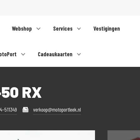
Webshop
Services
Vestigingen
otoPort
Cadeaukaarten
50 RX
4-511349
verkoop@motoportleek.nl