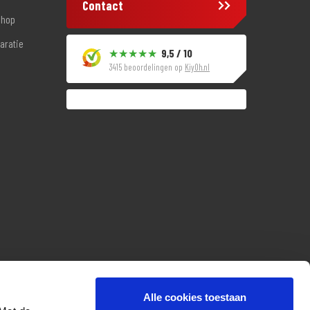
Contact
shop
aratie
9,5 / 10
3415 beoordelingen op
KiyOh.nl
Alle cookies toestaan