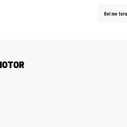
r TFT-dashboard, Bluetooth-connectiviteit,
Bel me ter
eschermplaat en handbeschermers.
ewone wacht?
gezelligste motorzaak van het noorden...
JMOTOR
i, Piaggio, Suzuki, Vespa en QJMotor.
 ons ga je zeker slagen.
te Tiel).
eringskosten en onvermijdbare kosten.