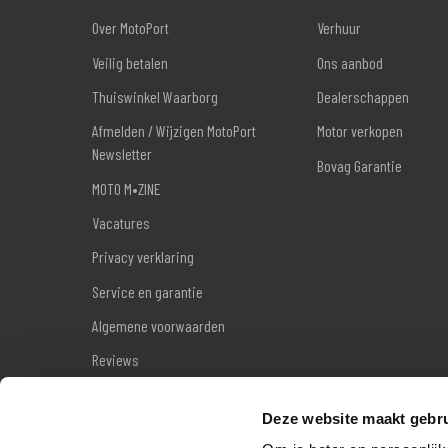
Over MotoPort
Verhuur
Veilig betalen
Ons aanbod
Thuiswinkel Waarborg
Dealerschappen
Afmelden / Wijzigen MotoPort
Motor verkopen
Newsletter
Bovag Garantie
MOTO M•ZINE
Vacatures
Privacy verklaring
Service en garantie
Algemene voorwaarden
Reviews
Sitemap
Deze website maakt gebru
Wettelijke garantie