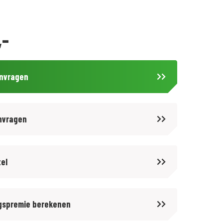
,-
anvragen
nvragen
tel
gspremie berekenen