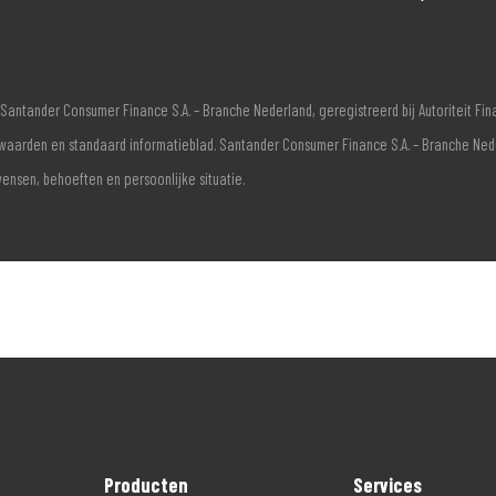
Santander Consumer Finance S.A. – Branche Nederland, geregistreerd bij Autoriteit F
voorwaarden en standaard informatieblad. Santander Consumer Finance S.A. – Branche Ne
wensen, behoeften en persoonlijke situatie.
Producten
Services