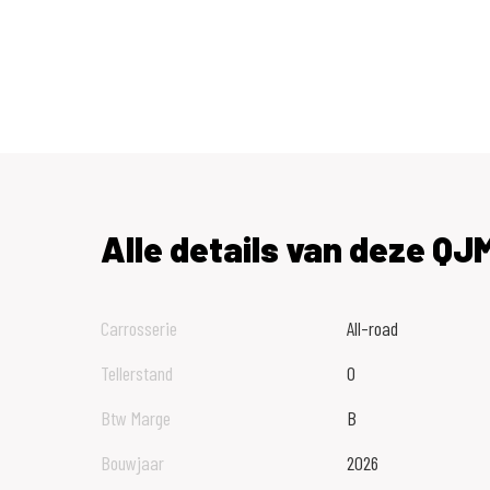
dagrijverlichting, een rally-stijl stuurtoren, een full-colou
navigatie, USB-oplaadpunten, motorbescherming, carterb
Waarom genoegen nemen met het gewone als het buiteng
MotoPort Leek nu al bijna 40 jaar de grootste, mooiste en 
Alle details van deze Q
Officieel dealer van : Aprilia, Kawasaki, Kymco, Moto-Guzz
Carrosserie
All-road
Tevens een grote voorraad goed onderhouden Occasions. Bij
Tellerstand
0
Betaling in termijnen mogelijk (toetsing en registratie BKR 
Btw Marge
B
Bouwjaar
2026
De geadverteerde prijs is de rijklaar prijs inclusief aflev