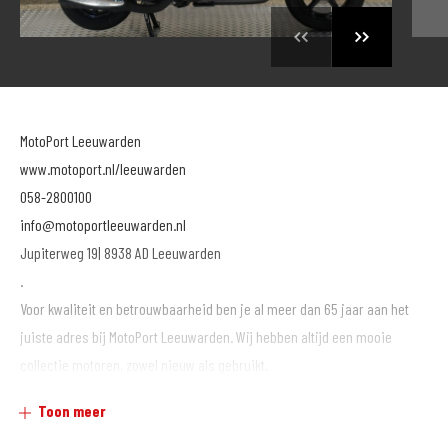
MotoPort Leeuwarden
www.motoport.nl/leeuwarden
058-2800100
info@motoportleeuwarden.nl
Jupiterweg 19| 8938 AD Leeuwarden
.
Voor kwaliteit en betrouwbaarheid ben je al meer dan 65 jaar aan het
juiste adres bij MotoPort Leeuwarden. Wij hebben altijd een mooie
collectie motoren, zowel nieuw als gebruikt.
.
Toon meer
Voor aankoop en onderhoud van motoren en/of aanschaf van kleding,