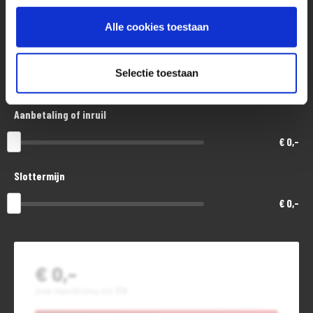
€ 3.200,-
Alle cookies toestaan
Looptijd in maanden
Selectie toestaan
48
Aanbetaling of inruil
€ 0,-
Slottermijn
€ 0,-
€ 0,-
Jouw maandbedrag incl. BTW