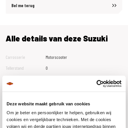
Voordelig en goed verzekeren?
Bel me terug
Kijk op onze website voor meer informatie over de MotoPort No Risk
verzekeringen (ook als je motor niet bij ons gekocht is).
Alle details van deze Suzuki
Carrosserie
Motorscooter
Tellerstand
0
Btw Marge
B
Bouwjaar
2026
Vestiging
Leeuwarden
Deze website maakt gebruik van cookies
Conditie
Nieuw
Om je beter en persoonlijker te helpen, gebruiken wij
cookies en vergelijkbare technieken. Met de cookies
Rijbewijs type
volgen wij en derde partijen jouw internetgedrag binnen