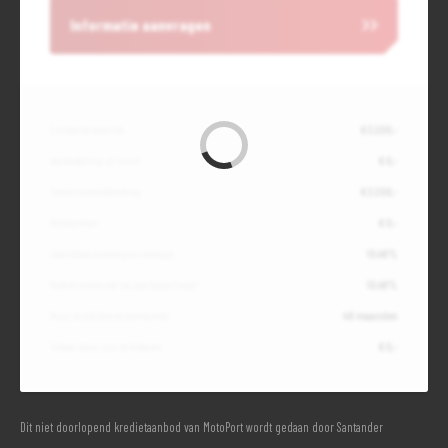
Informatie aanvragen
Contante waarde
€ 3.200,-
Aanbetaling of inruil
€ 0,-
Totale kredietbedrag
€ 3.200,-
Slottermijn
€ 0,-
Jaarlijkse kostenpercentage
10,49%
Debetrentevoet op jaarbasis (vast)
10,49%
Duur kredietovereenkomst
48 maanden
Totaal door jou te betalen
€ 0,-
Dit niet doorlopend kredietaanbod van MotoPort wordt gedaan door Santander