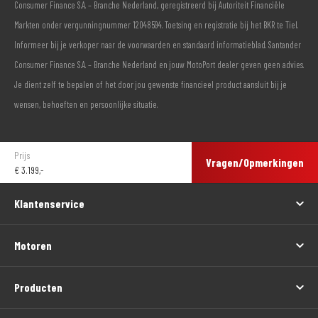
Consumer Finance S.A. – Branche Nederland, geregistreerd bij Autoriteit Financiële
Markten onder vergunningnummer 12048594. Toetsing en registratie bij het BKR te Tiel.
Informeer bij je verkoper naar de voorwaarden en standaard informatieblad. Santander
Consumer Finance S.A. – Branche Nederland en jouw MotoPort dealer geven geen advies.
Je dient zelf te bepalen of het door jou gewenste financieel product aansluit bij je
wensen, behoeften en persoonlijke situatie.
Prijs
Vragen/Opmerkingen
€
3.199,-
Klantenservice
Motoren
Producten