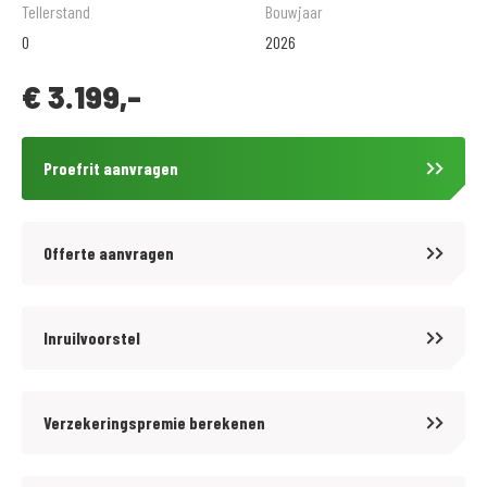
onderdelen en accessoires kun je bij ons terecht.
Tellerstand
Bouwjaar
.
0
2026
De prijzen van onze nieuwe motorfietsen zijn altijd inclusief
€
3.199,-
onvermijdbare kosten. Wij bieden tegen aantrekkelijke tarieven diverse
BOVAG garantiepakketten aan op onze gebruikte motorfietsen. Informeer
hiervoor bij onze verkoopafdeling.
Proefrit aanvragen
.
Wij zijn officieel dealer van Suzuki en CFMOTO. Andere merken zijn
eventueel ook te leveren.
Offerte aanvragen
.
Volg ons op Facebook en Instagram om op de hoogte te blijven van het
laatste nieuws en aanbiedingen.
Inruilvoorstel
.
Voor meer motoren zie ook onze website
Verzekeringspremie berekenen
https://www.motoport.nl/leeuwarden of kom langs!
.