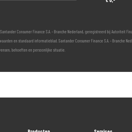
Santander Consumer Finance S.A. – Branche Nederland, geregistreerd bij Autoriteit F
voorwaarden en standaard informatieblad. Santander Consumer Finance S.A. – Branche Ne
wensen, behoeften en persoonlijke situatie.
Producten
Services