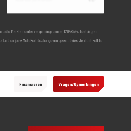
inanciële Markten onder vergunningnummer 12048594. Toetsing en
derland en jouw MotoPort dealer geven geen advies. Je dient zelf te
Financieren
Vragen/Opmerkingen