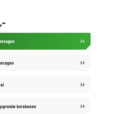
,-
anvragen
nvragen
tel
gspremie berekenen