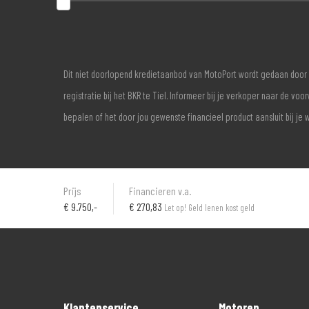
Dit niet doorlopend kredietaanbod van MotoPort wordt gedaan door 
registratie bij het BKR te Tiel. Informeer bij je verkoper naar de 
bepalen of het door jou gewenste financieel product aansluit bij je 
Prijs
Financieren v.a.
€
9.750,-
€ 270,83
Let op! Geld lenen kost geld
Klantenservice
Motoren