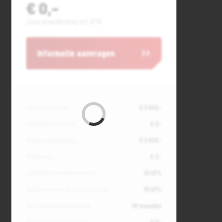
€ 0,-
Jouw maandbedrag incl. BTW
Informatie aanvragen
Contante waarde
€ 9.800,-
Aanbetaling of inruil
€ 0,-
Totale kredietbedrag
€ 9.800,-
Slottermijn
€ 0,-
Jaarlijkse kostenpercentage
10,49%
Debetrentevoet op jaarbasis (vast)
10,49%
Duur kredietovereenkomst
48 maanden
Totaal door jou te betalen
€ 0,-