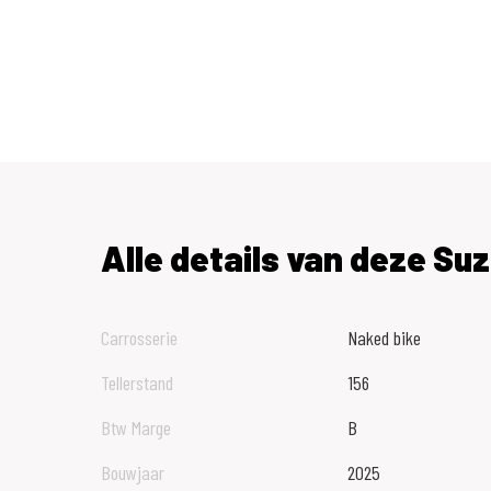
Alle details van deze Suz
Carrosserie
Naked bike
Tellerstand
156
Btw Marge
B
Bouwjaar
2025