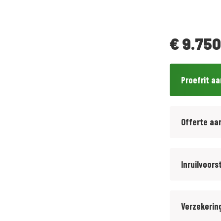
€
9.750
Proefrit a
Offerte aa
Inruilvoors
Verzekerin