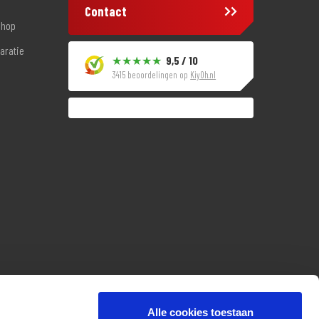
Contact
shop
aratie
9,5 / 10
3415 beoordelingen op
KiyOh.nl
Alle cookies toestaan