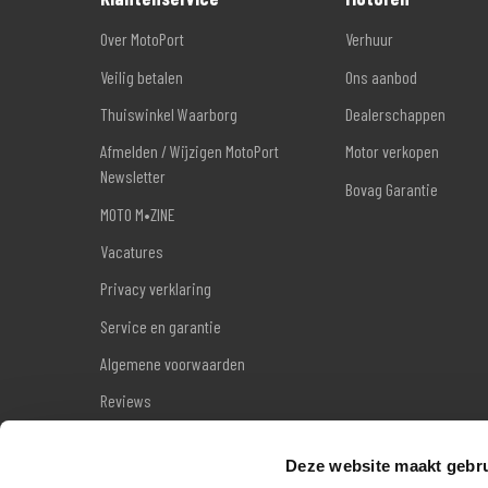
Over MotoPort
Verhuur
Veilig betalen
Ons aanbod
Thuiswinkel Waarborg
Dealerschappen
Afmelden / Wijzigen MotoPort
Motor verkopen
Newsletter
Bovag Garantie
MOTO M•ZINE
Vacatures
Privacy verklaring
Service en garantie
Algemene voorwaarden
Reviews
Sitemap
Deze website maakt gebru
Wettelijke garantie