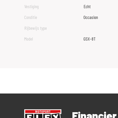
Vestiging
Echt
Conditie
Occasion
Rijbewijs type
Model
GSX-8T
Financier