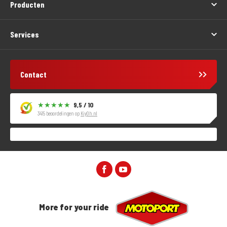
Producten
Services
Contact
9,5 / 10
3415 beoordelingen op
KiyOh.nl
More for your ride