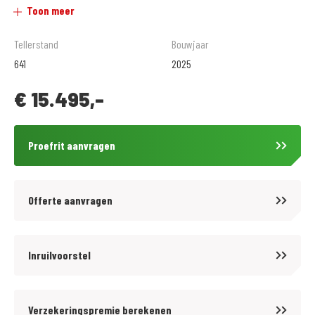
Toon meer
Legendarisch DR-Z-design.
Tellerstand
Bouwjaar
641
2025
Suzuki schreef designgeschiedenis toen de DR-Z800-woestijnracer in
€
15.495,-
1988 met een opvallende vormgeving aan de start van de Parijs-Dakar
Rally verscheen. Een van de meest opvallende designelementen was het
radicale front met de prominente ‘snavel’. Met een nieuwe interpretatie
Proefrit aanvragen
van het ‘snavel’-design blijft de nieuwe V-STROM 1050 en 1050DE trouw
aan dit erfgoed.
Offerte aanvragen
MotoPort Leek nu al bijna 40 jaar de grootste, mooiste en gezelligste
motorzaak van het noorden...
Inruilvoorstel
Officieel dealer van : Aprilia, Kawasaki, Kymco, Moto-Guzzi, Piaggio,
Suzuki, Vespa en QJMotor.
Verzekeringspremie berekenen