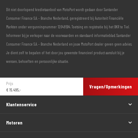
Dit niet doorlopend kredietaanbod van MotoPort wordt gedaan door Santander
Consumer Finance S.A. – Branche Nederland, geregistreerd bij Autoriteit Financiële
Markten onder vergunningnummer 12048594. Toetsing en registratie bij het BKR te Tiel.
Informeer bij je verkoper naar de voorwaarden en standaard informatieblad. Santander
Consumer Finance S.A. – Branche Nederland en jouw MotoPort dealer geven geen advies.
Je dient zelf te bepalen of het door jou gewenste financieel product aansluit bij je
wensen, behoeften en persoonlijke situatie.
Prijs
Vragen/Opmerkingen
€
15.495,-
Klantenservice
Motoren