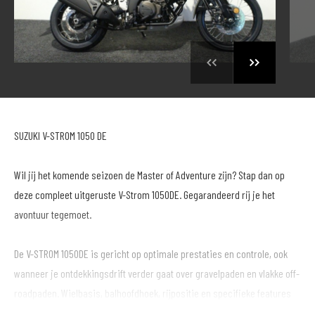
SUZUKI V-STROM 1050 DE
Wil jij het komende seizoen de Master of Adventure zijn? Stap dan op
deze compleet uitgeruste V-Strom 1050DE. Gegarandeerd rij je het
avontuur tegemoet.
De V-STROM 1050DE is gericht op optimale prestaties en controle, ook
wanneer je ontdekkingsdrift verder gaat over gravelpaden en vlakke off-
roadpaden. Wielbasis, balhoofdhoek, rijpositie en specifieke features
verleggen het werkterrein ook naar minder gebaande wegen.