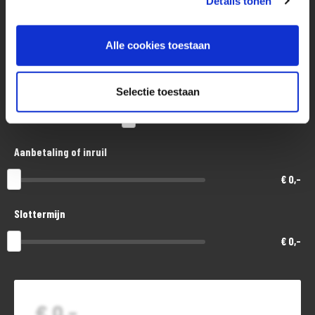
Details tonen
Kom eens langs in onze mooie en zeer complete showroom. En .. de
Aankoopprijs
koffie staat klaar.
Alle cookies toestaan
€ 15.500,-
Looptijd in maanden
Selectie toestaan
48
Aanbetaling of inruil
€ 0,-
Slottermijn
€ 0,-
€ 0,-