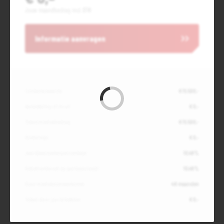
Jouw maandbedrag incl. BTW
Informatie aanvragen
Contante waarde
€ 15.500,-
Aanbetaling of inruil
€ 0,-
Totale kredietbedrag
€ 15.500,-
Slottermijn
€ 0,-
Jaarlijkse kostenpercentage
10,49%
Debetrentevoet op jaarbasis (vast)
10,49%
Duur kredietovereenkomst
48 maanden
Totaal door jou te betalen
€ 0,-