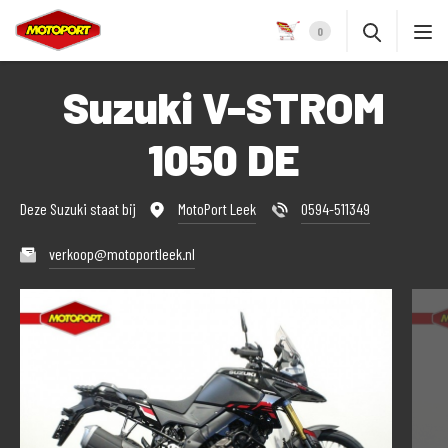
0
Suzuki V-STROM
1050 DE
Deze Suzuki staat bij
MotoPort Leek
0594-511349
verkoop@motoportleek.nl