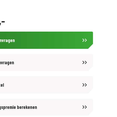
,-
anvragen
nvragen
tel
gspremie berekenen