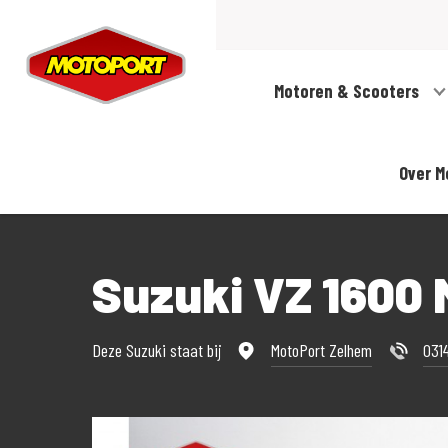
Motoren & Scooters
Over M
Suzuki VZ 160
Deze Suzuki staat bij
MotoPort Zelhem
031