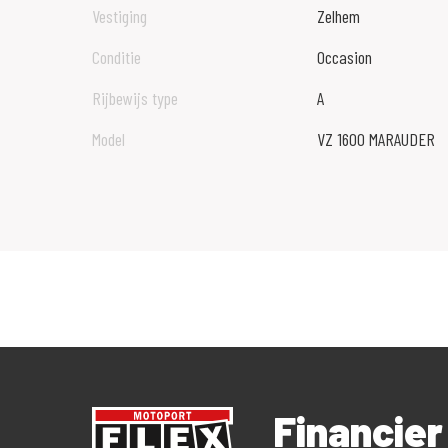
Vestiging
Zelhem
Conditie
Occasion
Rijbewijs type
A
Model
VZ 1600 MARAUDER
Financier