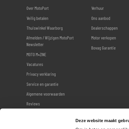
Over MotoPort
Verhuur
Veilig betalen
Ons aanbod
Thuiswinkel Waarborg
Dealerschappen
Afmelden / Wijzigen MotoPort
Motor verkopen
Newsletter
Bovag Garantie
MOTO M•ZINE
Vacatures
Privacy verklaring
Service en garantie
Algemene voorwaarden
Reviews
Sitemap
Deze website maakt gebru
Wettelijke garantie