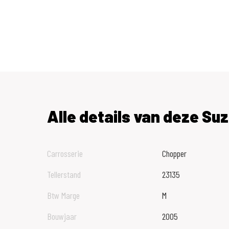
Alle details van deze Suz
Carrosserie
Chopper
Tellerstand
23135
Btw Marge
M
Bouwjaar
2005