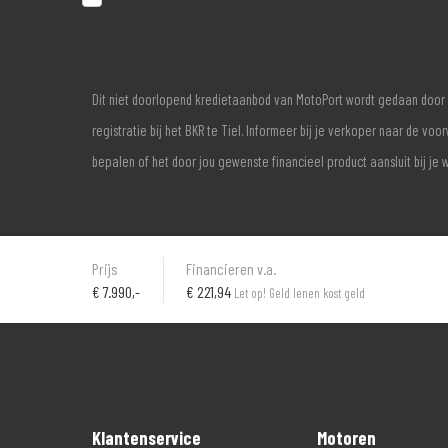
Dit niet doorlopend kredietaanbod van MotoPort wordt gedaan door 
registratie bij het BKR te Tiel. Informeer bij je verkoper naar de 
bepalen of het door jou gewenste financieel product aansluit bij je 
Prijs
Financieren v.a.
€
7.990,-
€ 221,94
Let op! Geld lenen kost geld
Klantenservice
Motoren