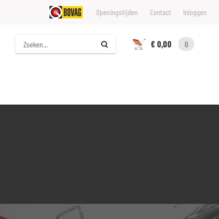
Openingstijden
Contact
Inloggen
Zoeken
€ 0,00
0