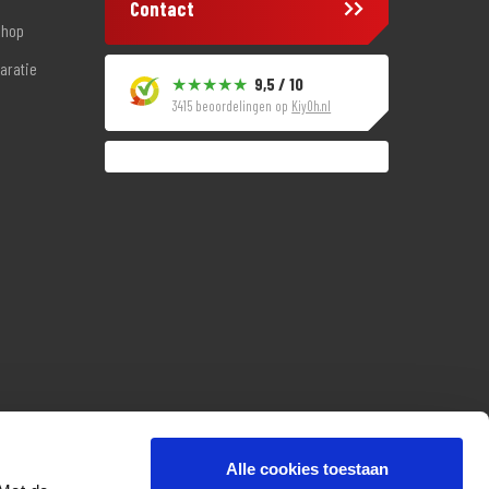
Contact
shop
aratie
9,5 / 10
3415 beoordelingen op
KiyOh.nl
Alle cookies toestaan