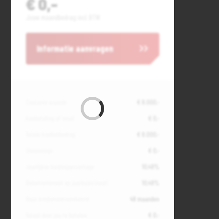
€ 0,-
Jouw maandbedrag incl. BTW
Informatie aanvragen
Contante waarde
€ 8.000,-
Aanbetaling of inruil
€ 0,-
Totale kredietbedrag
€ 8.000,-
Slottermijn
€ 0,-
Jaarlijkse kostenpercentage
10,49%
Debetrentevoet op jaarbasis (vast)
10,49%
Duur kredietovereenkomst
48 maanden
Totaal door jou te betalen
€ 0,-