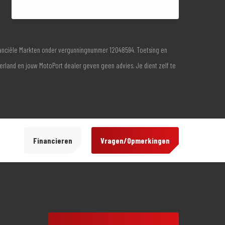
inanciële Markten onder vergunningnummer 12048594. Toetsing en
derland en jouw MotoPort dealer geven geen advies. Je dient zelf te
Financieren
Vragen/Opmerkingen