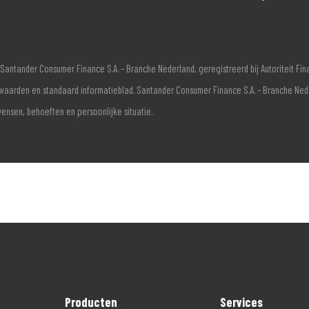
Santander Consumer Finance S.A. – Branche Nederland, geregistreerd bij Autoriteit F
voorwaarden en standaard informatieblad. Santander Consumer Finance S.A. – Branche Ne
wensen, behoeften en persoonlijke situatie.
Producten
Services