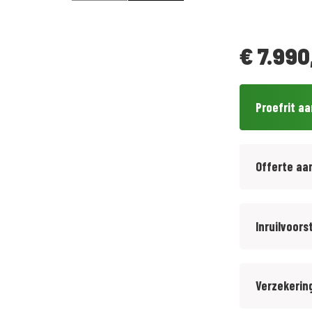
€
7.990
Proefrit a
Offerte aa
Inruilvoors
Verzekerin