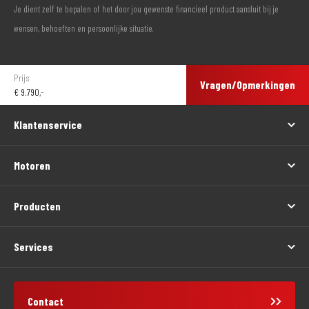
Je dient zelf te bepalen of het door jou gewenste financieel product aansluit bij je
wensen, behoeften en persoonlijke situatie.
Prijs
Vragen/Opmerkingen
€
9.790,-
Klantenservice
Motoren
Producten
Services
Contact