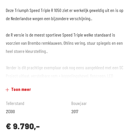
Deze Triumph Speed Triple R 1050 ziet er werkelijk geweldig uit en is op
de Nederlandse wegen een bijzondere verschijning..
de R versie is de meest sportieve Speed Triple welke standaard is
voorzien van Brembo remklauwen, Ohlins vering, stuur spiegels en een
heel stoere kleurstelling..
Verder is dit prachtige exemplaar ook nog eens aangekleed met een SC
Project uitlaat, verstelbare rem + koppelingshevel, flyscreen, LED
richtingaanwijzers en korte kentekenplaathouder.
Toon meer
Netjes onderhouden en klaar voor een sportieve rit!
Tellerstand
Bouwjaar
21300
2017
€
9.790,-
MotoPort Goes XXL