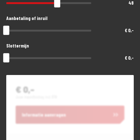
48
Aanbetaling of inruil
€ 0,-
Slottermijn
€ 0,-
€ 0,-
Jouw maandbedrag incl. BTW
Informatie aanvragen