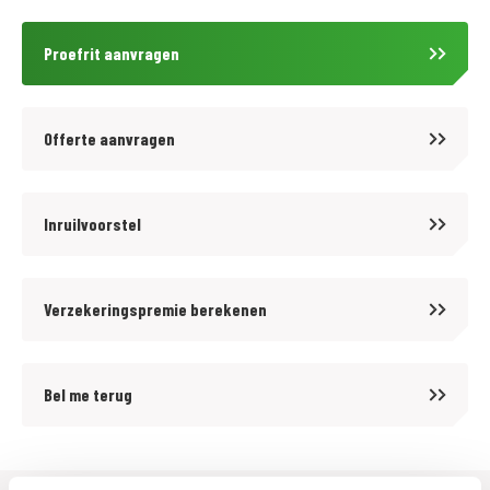
www.motoport.nl/goes
0113-231640
Proefrit aanvragen
verkoop@motoportgoes.nl
Nobelweg 4, 4462 GK, Goes
Offerte aanvragen
Voor meer motoren en scooters (400 stuks) zie onze website
https://www.motoport.nl/goes of kom langs!
Inruilvoorstel
Voor kwaliteit en betrouwbaarheid bent u al meer dan 65 jaar aan het
juiste adres bij MotoPort Goes XXL. Wij hebben het grootste aanbod van
Verzekeringspremie berekenen
Zuid-West Nederland in een van de grootste motorzaken van de Benelux!
Voor aankoop en onderhoud van motoren en scooters, aanschaf van
kleding (mega kleding shop van 1500 m2!) en voor de aanschaf van
Bel me terug
onderdelen en accessoires kunt u bij ons terecht.
De prijzen van onze nieuwe motorfietsen en scooters zijn altijd inclusief