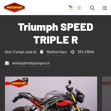
0
Triumph SPEED
TRIPLE R
Deze Triumph staat bij
MotoPort Goes
0113-231640
verkoop@motoportgoes.nl