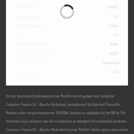
Contante waarde
€ 9.800,-
Aanbetaling of inruil
€ 0,-
Totale kredietbedrag
€ 9.800,-
Slottermijn
€ 0,-
Jaarlijkse kostenpercentage
10,49%
Debetrentevoet op jaarbasis (vast)
10,49%
Duur kredietovereenkomst
48 maanden
Totaal door jou te betalen
€ 0,-
Dit niet doorlopend kredietaanbod van MotoPort wordt gedaan door Santander
Consumer Finance S.A. – Branche Nederland, geregistreerd bij Autoriteit Financiële
Markten onder vergunningnummer 12048594. Toetsing en registratie bij het BKR te Tiel.
Informeer bij je verkoper naar de voorwaarden en standaard informatieblad. Santander
Consumer Finance S.A. – Branche Nederland en jouw MotoPort dealer geven geen advies.