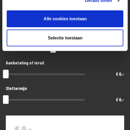
Details tonen
Aankoopprijs
Alle cookies toestaan
€ 18.200,-
Looptijd in maanden
Selectie toestaan
48
Aanbetaling of inruil
€ 0,-
Slottermijn
€ 0,-
€ 0,-