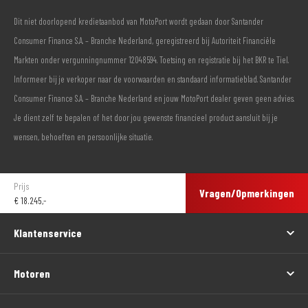
Dit niet doorlopend kredietaanbod van MotoPort wordt gedaan door Santander
Consumer Finance S.A. – Branche Nederland, geregistreerd bij Autoriteit Financiële
Markten onder vergunningnummer 12048594. Toetsing en registratie bij het BKR te Tiel.
Informeer bij je verkoper naar de voorwaarden en standaard informatieblad. Santander
Consumer Finance S.A. – Branche Nederland en jouw MotoPort dealer geven geen advies.
Je dient zelf te bepalen of het door jou gewenste financieel product aansluit bij je
wensen, behoeften en persoonlijke situatie.
Prijs
Vragen/Opmerkingen
€
18.245,-
Klantenservice
Motoren