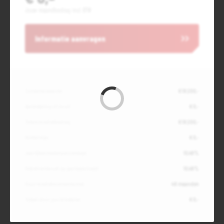
Jouw maandbedrag incl. BTW
Informatie aanvragen
Contante waarde
€ 18.200,-
Aanbetaling of inruil
€ 0,-
Totale kredietbedrag
€ 18.200,-
Slottermijn
€ 0,-
Jaarlijkse kostenpercentage
10,49%
Debetrentevoet op jaarbasis (vast)
10,49%
Duur kredietovereenkomst
48 maanden
Totaal door jou te betalen
€ 0,-