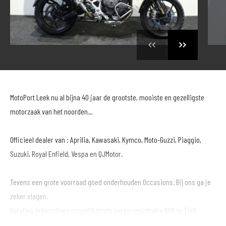
MotoPort Leek nu al bijna 40 jaar de grootste, mooiste en gezelligste
motorzaak van het noorden...
Officieel dealer van : Aprilia, Kawasaki, Kymco, Moto-Guzzi, Piaggio,
Suzuki, Royal Enfield, Vespa en QJMotor.
Tevens een grote voorraad goed onderhouden Occasions. Bij ons ga je
zeker slagen.
Betaling in termijnen mogelijk (toetsing en registratie BKR te Tiel).