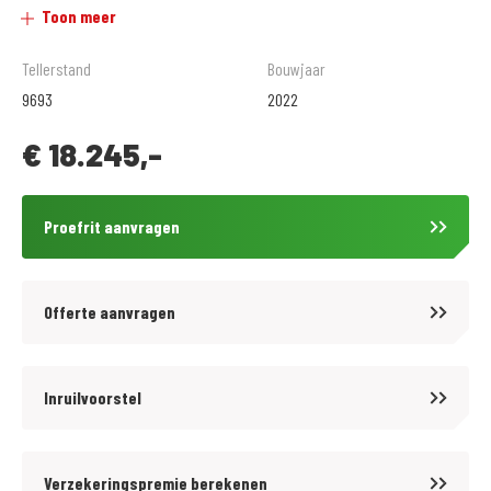
Toon meer
Al onze motoren gaan de weg op inclusief garantie en
afleveringscontrole beurt. Geadverteerde prijs is inclusief
Tellerstand
Bouwjaar
onvermijdbare kosten.
9693
2022
€
18.245,-
Voordelig en goed verzekeren? kijk op www.motoportleek.nl voor meer
informatie over een voordelige verzekering voor jouw motor. En klik
makkelijk je eigen offerte bij elkaar. (ook als je niet je motor bij ons hebt
Proefrit aanvragen
gekocht) Wanneer u een MotoPort Norisk verzekering met WA-beperkt
Casco of All-risk dekking afsluit ontvangt u:
- GRATIS pechservice inclusief eigen woonplaats.
Offerte aanvragen
- Hoge instapkorting
- Tot 80%no-claimkorting
- Geen alarmverplichting!
Inruilvoorstel
- 3 jaar aanschaf- of taxatiewaardevergoeding mogelijk. Geen
afschrijving!
Verzekeringspremie berekenen
- Accessoires tot 1.500,- euro gratis meeverzekerd