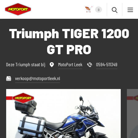
0
Triumph TIGER 1200
GT PRO
Deze Triumph staat bij
MotoPort Leek
0594-511349
verkoop@motoportleek.nl