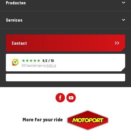
Producten
Services
Contact
9,5 / 10
3417 beoordelingen op
KiyOh.nl
More for your ride