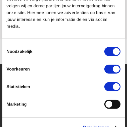
volgen wij en derde partijen jouw internetgedrag binnen
Rijbewijs type
onze site. Hiermee tonen we advertenties op basis van
jouw interesse en kun je informatie delen via social
Model
TIGER 1200
media.
Toestemmingsselectie
Noodzakelijk
Voorkeuren
Statistieken
Marketing
Financier deze Triumph
Eenvoudig, flexibel en verantwoord lenen. Het MotoPort Flexplan.