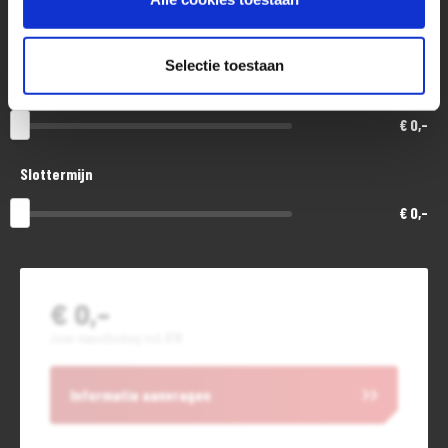
48
Selectie toestaan
Aanbetaling of inruil
€ 0,-
Slottermijn
€ 0,-
€ 0,-
Jouw maandbedrag incl. BTW
Informatie aanvragen