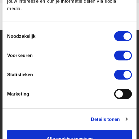
jouw interesse en kun je informatie delen via social
media.
Toestemmingsselectie
Noodzakelijk
Voorkeuren
Statistieken
Financier deze Triumph
Marketing
Eenvoudig, flexibel en verantwoord lenen. Het MotoPort Flexplan.
Aankoopprijs
Details tonen
€ 7.000,-
Looptijd in maanden
Alle cookies toestaan