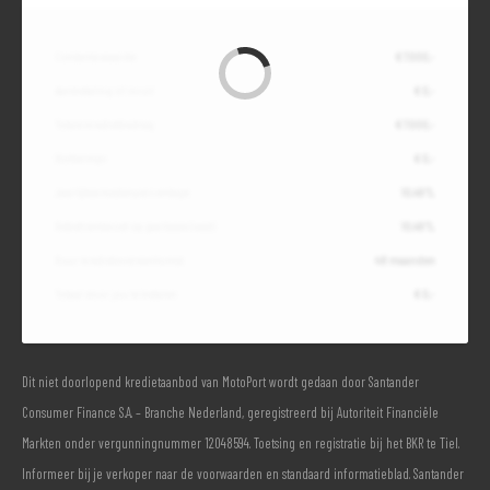
Contante waarde
€ 7.000,-
Aanbetaling of inruil
€ 0,-
Totale kredietbedrag
€ 7.000,-
Slottermijn
€ 0,-
Jaarlijkse kostenpercentage
10,49%
Debetrentevoet op jaarbasis (vast)
10,49%
Duur kredietovereenkomst
48 maanden
Totaal door jou te betalen
€ 0,-
Dit niet doorlopend kredietaanbod van MotoPort wordt gedaan door Santander
Consumer Finance S.A. – Branche Nederland, geregistreerd bij Autoriteit Financiële
Markten onder vergunningnummer 12048594. Toetsing en registratie bij het BKR te Tiel.
Informeer bij je verkoper naar de voorwaarden en standaard informatieblad. Santander