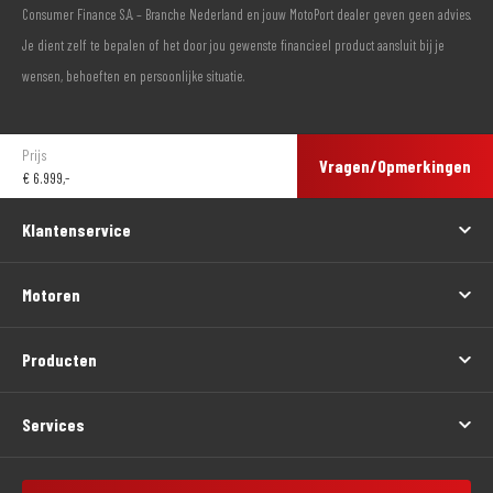
Consumer Finance S.A. – Branche Nederland en jouw MotoPort dealer geven geen advies.
Je dient zelf te bepalen of het door jou gewenste financieel product aansluit bij je
wensen, behoeften en persoonlijke situatie.
Prijs
Vragen/Opmerkingen
€
6.999,-
Klantenservice
Motoren
Producten
Services