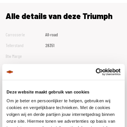
Alle details van deze Triumph
Carrosserie
All-road
Tellerstand
28351
Btw Marge
Bouwjaar
2011
Vestiging
Veldhoven
Conditie
Occasion
Deze website maakt gebruik van cookies
Rijbewijs type
A
Om je beter en persoonlijker te helpen, gebruiken wij
cookies en vergelijkbare technieken. Met de cookies
Model
TIGER 800
volgen wij en derde partijen jouw internetgedrag binnen
onze site. Hiermee tonen we advertenties op basis van