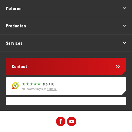
Motoren
Producten
Services
Contact
9,5 / 10
3415 beoordelingen op
KiyOh.nl