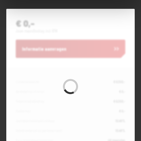
€ 0,-
Jouw maandbedrag incl. BTW
Informatie aanvragen
Contante waarde
€ 6.300,-
Aanbetaling of inruil
€ 0,-
Totale kredietbedrag
€ 6.300,-
Slottermijn
€ 0,-
Jaarlijkse kostenpercentage
10,49%
Debetrentevoet op jaarbasis (vast)
10,49%
Duur kredietovereenkomst
48 maanden