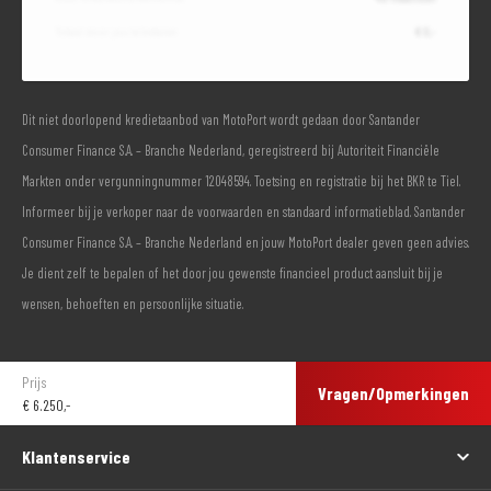
Totaal door jou te betalen
€ 0,-
Dit niet doorlopend kredietaanbod van MotoPort wordt gedaan door Santander
Consumer Finance S.A. – Branche Nederland, geregistreerd bij Autoriteit Financiële
Markten onder vergunningnummer 12048594. Toetsing en registratie bij het BKR te Tiel.
Informeer bij je verkoper naar de voorwaarden en standaard informatieblad. Santander
Consumer Finance S.A. – Branche Nederland en jouw MotoPort dealer geven geen advies.
Je dient zelf te bepalen of het door jou gewenste financieel product aansluit bij je
wensen, behoeften en persoonlijke situatie.
Prijs
Vragen/Opmerkingen
€
6.250,-
Klantenservice