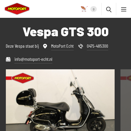
0
Vespa GTS 300
Deze Vespa staat bij
MotoPort Echt
0475-485300
info@motoport-echt.nl