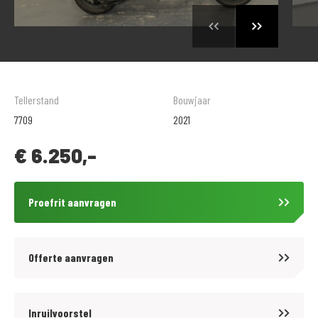
Tellerstand
Bouwjaar
7709
2021
€
6.250,-
Proefrit aanvragen
Offerte aanvragen
Inruilvoorstel