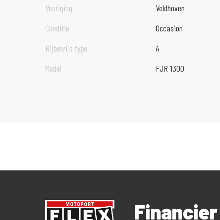
Vestiging
Veldhoven
Conditie
Occasion
Rijbewijs type
A
Model
FJR 1300
Financie