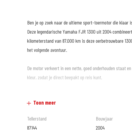
Ben je op zoek naar de ultieme sport-toermotor die klaar i
Deze legendarische Yamaha FJR 1300 uit 2004 combineert
kilometerstand van 87.000 km is deze oerbetrouwbare 1300c
het volgende avontuur.
De motor verkeert in een nette, goed onderhouden staat en 
kleur, zodat je direct beepakt op reis kunt.
De prijzen van onze nieuwe motorfietsen en scooters zijn al
Toon meer
aantrekkelijke tarieven diverse BOVAG garantiepakketten a
hiervoor bij onze verkoopafdeling.
Tellerstand
Bouwjaar
87144
2004
Voordelig en goed verzekeren? kijk op www.motoportveldho