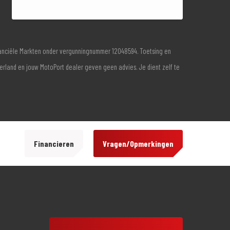
inanciële Markten onder vergunningnummer 12048594. Toetsing en
derland en jouw MotoPort dealer geven geen advies. Je dient zelf te
Financieren
Vragen/Opmerkingen