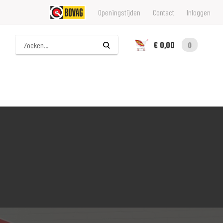
Openingstijden
Contact
Inloggen
Zoeken
€ 0,00
0