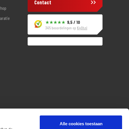
Contact
shop
aratie
9,5 / 10
3415 beoordelingen op
KiyOh.nl
Alle cookies toestaan