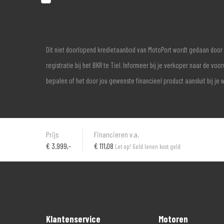
Dit niet doorlopend kredietaanbod van MotoPort wordt gedaan door 
registratie bij het BKR te Tiel. Informeer bij je verkoper naar de 
bepalen of het door jou gewenste financieel product aansluit bij je 
Prijs
Financieren v.a.
€
3.999,-
€ 111,08
Let op! Geld lenen kost geld
Klantenservice
Motoren