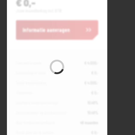
€ 0,-
Jouw maandbedrag incl. BTW
Informatie aanvragen
Contante waarde
€ 4.000,-
Aanbetaling of inruil
€ 0,-
Totale kredietbedrag
€ 4.000,-
Slottermijn
€ 0,-
Jaarlijkse kostenpercentage
10,49%
Debetrentevoet op jaarbasis (vast)
10,49%
Duur kredietovereenkomst
48 maanden
Totaal door jou te betalen
€ 0,-