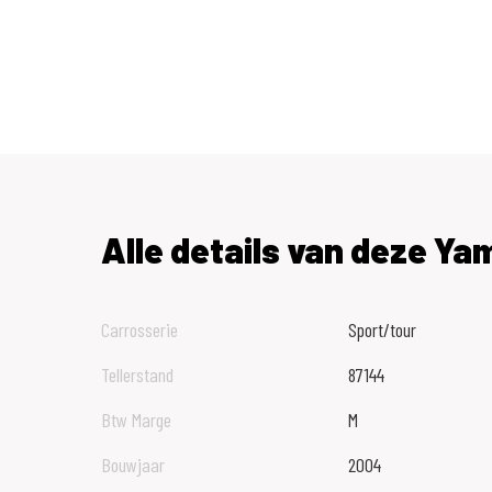
Alle details van deze Y
Carrosserie
Sport/tour
Tellerstand
87144
Btw Marge
M
Bouwjaar
2004