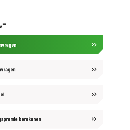
,-
anvragen
nvragen
tel
gspremie berekenen