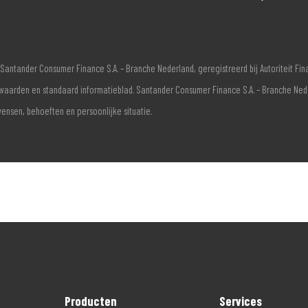
Santander Consumer Finance S.A. – Branche Nederland, geregistreerd bij Autoriteit F
voorwaarden en standaard informatieblad. Santander Consumer Finance S.A. – Branche Ne
wensen, behoeften en persoonlijke situatie.
Producten
Services