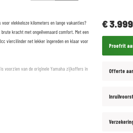
€
3.999
s voor vlekkeloze kilometers en lange vakanties?
 brute kracht met ongeëvenaard comfort. Met een
c viercilinder net lekker ingereden en klaar voor
Proefrit a
is voorzien van de originele Yamaha zijkoffers in
Offerte aa
tijd inclusief afleveringskosten. Wij bieden tegen
Inruilvoors
an op onze gebruikte motorfietsen. Informeer
Verzekerin
ven.nl