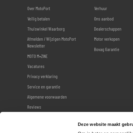
Over MotoPort
Verhuur
Veilig betalen
Ons aanbod
Thuiswinkel Waarborg
Dealerschappen
Afmelden / Wijzigen MotoPort
Motor verkopen
Newsletter
Bovag Garantie
MOTO M•ZINE
Vacatures
Privacy verklaring
Service en garantie
Algemene voorwaarden
Reviews
Sitemap
Deze website maakt gebru
Wettelijke garantie