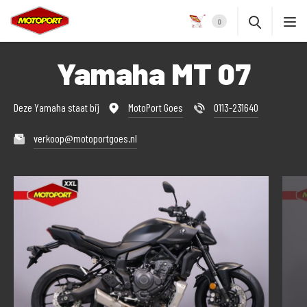
0
Yamaha MT 07
Deze Yamaha staat bij
MotoPort Goes
0113-231640
verkoop@motoportgoes.nl