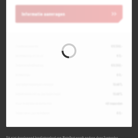
Informatie aanvragen
Contante waarde
€ 9.300,-
Aanbetaling of inruil
€ 0,-
Totale kredietbedrag
€ 9.300,-
Slottermijn
€ 0,-
Jaarlijkse kostenpercentage
10,49%
Debetrentevoet op jaarbasis (vast)
10,49%
Duur kredietovereenkomst
48 maanden
Totaal door jou te betalen
€ 0,-
Dit niet doorlopend kredietaanbod van MotoPort wordt gedaan door Santander