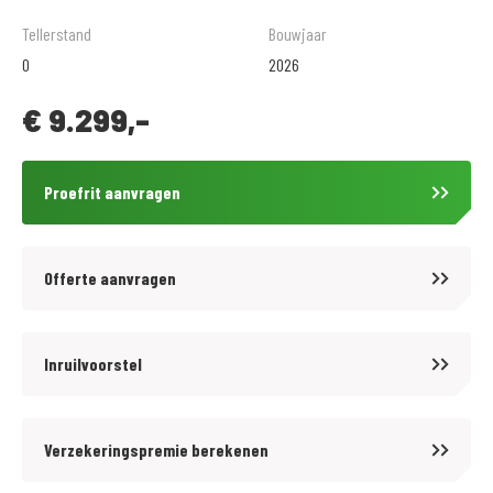
Voor meer motoren en scooters (400 stuks) zie onze website
Tellerstand
Bouwjaar
https://www.motoport.nl/goes of kom langs!
0
2026
€
9.299,-
Voor kwaliteit en betrouwbaarheid bent u al meer dan 65 jaar aan het
juiste adres bij MotoPort Goes XXL. Wij hebben het grootste aanbod van
Zuid-West Nederland in een van de grootste motorzaken van de Benelux!
Proefrit aanvragen
Voor aankoop en onderhoud van motoren en scooters, aanschaf van
kleding (mega kleding shop van 1500 m2!) en voor de aanschaf van
onderdelen en accessoires kunt u bij ons terecht.
Offerte aanvragen
De prijzen van onze nieuwe motorfietsen en scooters zijn altijd inclusief
onvermijdbare kosten. Wij bieden op onze occasions tegen
Inruilvoorstel
aantrekkelijke tarieven diverse BOVAG garantiepakketten aan. Informeer
hiervoor bij onze verkoopafdeling.
Verzekeringspremie berekenen
Wij zijn officieel dealer van: BMW, Ducati, Harley-Davidson, Honda,