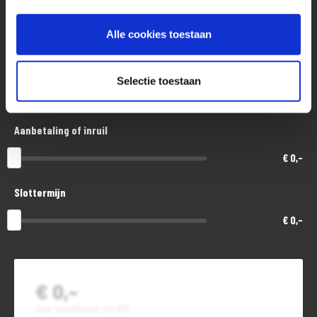
Aankoopprijs
€ 9.300,-
Alle cookies toestaan
Looptijd in maanden
Selectie toestaan
48
Aanbetaling of inruil
€ 0,-
Slottermijn
€ 0,-
€ 0,-
Jouw maandbedrag incl. BTW