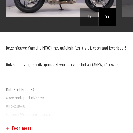
Deze nieuwe Yamaha MT07 (met quickshifter!) is uit voorraad leverbaar!
Ook kan deze geschikt gemaakt worden voor het A2 (35KW) rijbewijs.
MotoPort Goes XXL
www.motoport.nl/goes
0113-231640
verkoop@motoportgoes.nl
Nobelweg 4, 4462 GK, Goes
Toon meer