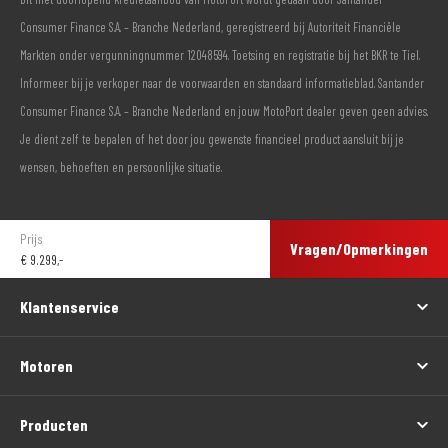
Consumer Finance S.A. – Branche Nederland, geregistreerd bij Autoriteit Financiële
Markten onder vergunningnummer 12048594. Toetsing en registratie bij het BKR te Tiel.
Informeer bij je verkoper naar de voorwaarden en standaard informatieblad. Santander
Consumer Finance S.A. – Branche Nederland en jouw MotoPort dealer geven geen advies.
Je dient zelf te bepalen of het door jou gewenste financieel product aansluit bij je
wensen, behoeften en persoonlijke situatie.
Prijs
Vragen/Opmerkingen
€
9.299,-
Klantenservice
Motoren
Producten