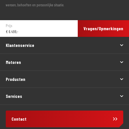
wensen, behoeften en persoonlijke situatie.
Prijs
Vragen/Opmerkingen
€
6.499,-
Klantenservice
Motoren
Producten
Services
Contact