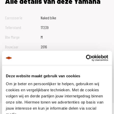
Alle details van deze Yamaha
Carrosserie
Naked bike
Tellerstand
17239
Btw Marge
M
Bouwjaar
2016
Vestiging
Veldhoven
Conditie
Occasion
Rijbewijs type
Deze website maakt gebruik van cookies
Om je beter en persoonlijker te helpen, gebruiken wij
Model
MT 07
cookies en vergelijkbare technieken. Met de cookies
volgen wij en derde partijen jouw internetgedrag binnen
onze site. Hiermee tonen we advertenties op basis van
jouw interesse en kun je informatie delen via social