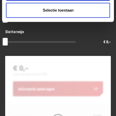
Aanbetaling of inruil
Selectie toestaan
€ 0,-
Slottermijn
€ 0,-
€ 0,-
Jouw maandbedrag incl. BTW
Informatie aanvragen
Contante waarde
€ 6.500,-