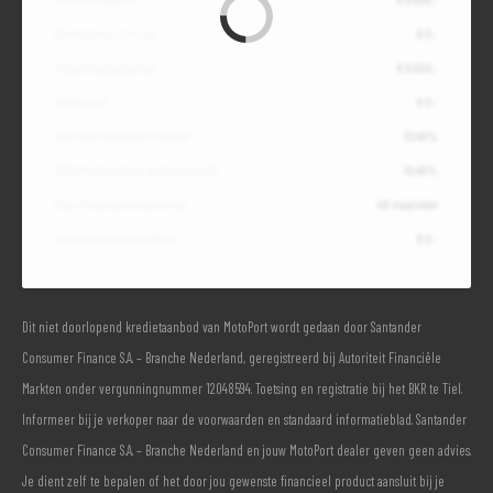
Aanbetaling of inruil
€ 0,-
Totale kredietbedrag
€ 6.500,-
Slottermijn
€ 0,-
Jaarlijkse kostenpercentage
10,49%
Debetrentevoet op jaarbasis (vast)
10,49%
Duur kredietovereenkomst
48 maanden
Totaal door jou te betalen
€ 0,-
Dit niet doorlopend kredietaanbod van MotoPort wordt gedaan door Santander
Consumer Finance S.A. – Branche Nederland, geregistreerd bij Autoriteit Financiële
Markten onder vergunningnummer 12048594. Toetsing en registratie bij het BKR te Tiel.
Informeer bij je verkoper naar de voorwaarden en standaard informatieblad. Santander
Consumer Finance S.A. – Branche Nederland en jouw MotoPort dealer geven geen advies.
Je dient zelf te bepalen of het door jou gewenste financieel product aansluit bij je