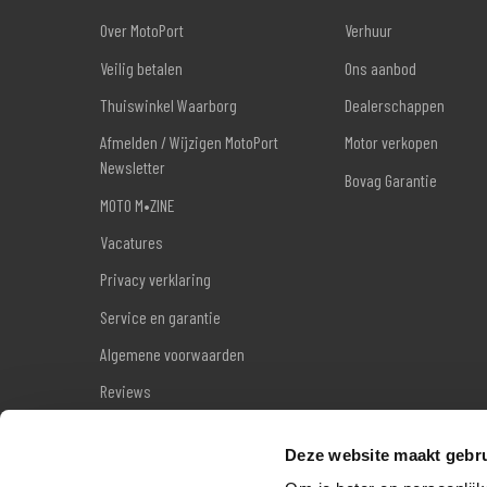
Over MotoPort
Verhuur
Veilig betalen
Ons aanbod
Thuiswinkel Waarborg
Dealerschappen
Afmelden / Wijzigen MotoPort
Motor verkopen
Newsletter
Bovag Garantie
MOTO M•ZINE
Vacatures
Privacy verklaring
Service en garantie
Algemene voorwaarden
Reviews
Sitemap
Deze website maakt gebru
Wettelijke garantie