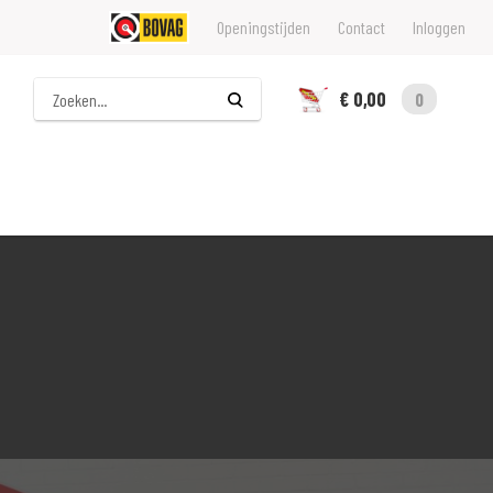
Openingstijden
Contact
Inloggen
Zoeken
€ 0,00
0