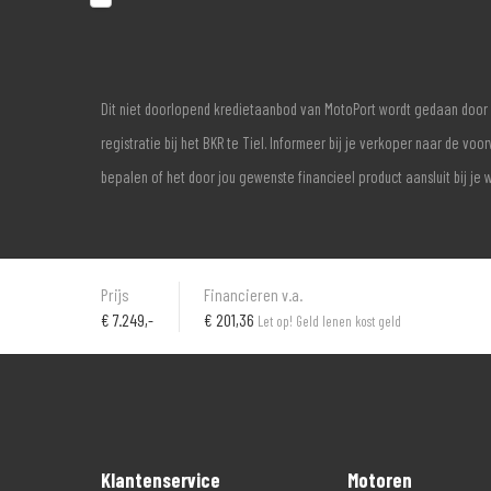
Dit niet doorlopend kredietaanbod van MotoPort wordt gedaan door 
registratie bij het BKR te Tiel. Informeer bij je verkoper naar de 
bepalen of het door jou gewenste financieel product aansluit bij je 
Prijs
Financieren v.a.
€
7.249,-
€ 201,36
Let op! Geld lenen kost geld
Klantenservice
Motoren