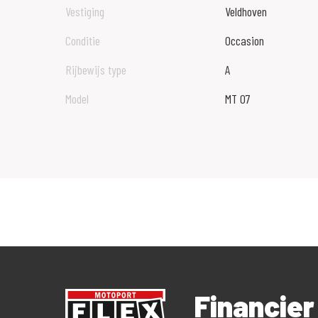
Vestiging
Veldhoven
Conditie
Occasion
Rijbewijs type
A
Model
MT 07
Financie