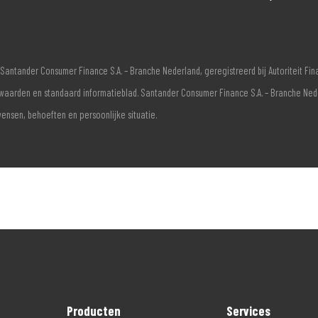
Santander Consumer Finance S.A. – Branche Nederland, geregistreerd bij Autoriteit F
voorwaarden en standaard informatieblad. Santander Consumer Finance S.A. – Branche Ne
wensen, behoeften en persoonlijke situatie.
Producten
Services