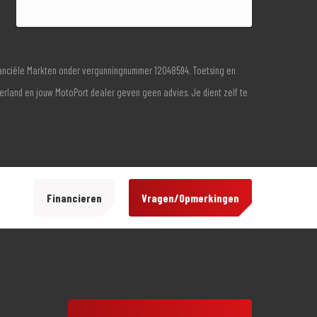
inanciële Markten onder vergunningnummer 12048594. Toetsing en
derland en jouw MotoPort dealer geven geen advies. Je dient zelf te
Financieren
Vragen/Opmerkingen