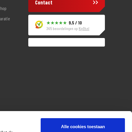
Contact
shop
aratie
9,5 / 10
3415 beoordelingen op
KiyOh.nl
Alle cookies toestaan