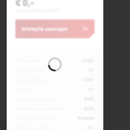
€ 0,-
Jouw maandbedrag incl. BTW
Informatie aanvragen
Contante waarde
€ 7.200,-
Aanbetaling of inruil
€ 0,-
Totale kredietbedrag
€ 7.200,-
Slottermijn
€ 0,-
Jaarlijkse kostenpercentage
10,49%
Debetrentevoet op jaarbasis (vast)
10,49%
Duur kredietovereenkomst
48 maanden
Totaal door jou te betalen
€ 0,-