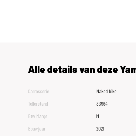
Alle details van deze Y
Carrosserie
Naked bike
Tellerstand
33964
Btw Marge
M
Bouwjaar
2021