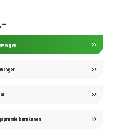
,-
anvragen
nvragen
tel
gspremie berekenen