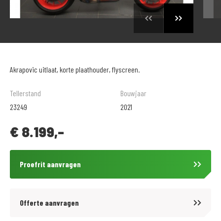
Akrapovic uitlaat, korte plaathouder, flyscreen.
Tellerstand
Bouwjaar
23249
2021
€
8.199,-
Proefrit aanvragen
Offerte aanvragen