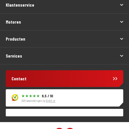
Klantenservice
Motoren
Producten
Services
Contact
9,5 / 10
3415 beoordelingen op
KiyOh.nl