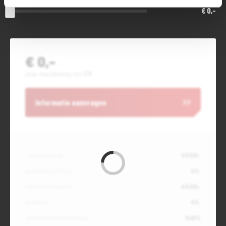
€ 0,-
€ 0,-
Jouw maandbedrag incl. BTW
Informatie aanvragen
Contante waarde
€ 8.200,-
Aanbetaling of inruil
€ 0,-
Totale kredietbedrag
€ 8.200,-
Slottermijn
€ 0,-
Jaarlijkse kostenpercentage
10,49%