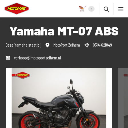
0
Yamaha MT-07 ABS
Deze Yamaha staat bij
MotoPort Zelhem
0314-621849
verkoop@motoportzelhem.nl