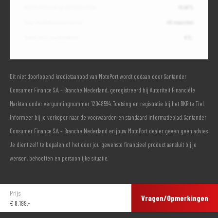
Debetrentevoet op jaarbasis (vast)
10,49%
Duur kredietovereenkomst
48 maanden
Totaal door jou te betalen
€ 0,-
Dit niet doorlopend kredietaanbod van MotoPort wordt gedaan door Santander
Consumer Finance S.A. – Branche Nederland, geregistreerd bij Autoriteit Financiële
Markten onder vergunningnummer 12048594. Toetsing en registratie bij het BKR te Tiel.
Informeer bij je verkoper naar de voorwaarden en standaard informatieblad. Santander
Consumer Finance S.A. – Branche Nederland en jouw MotoPort dealer geven geen advies.
Je dient zelf te bepalen of het door jou gewenste financieel product aansluit bij je
wensen, behoeften en persoonlijke situatie.
Prijs
Vragen/Opmerkingen
€
8.199,-