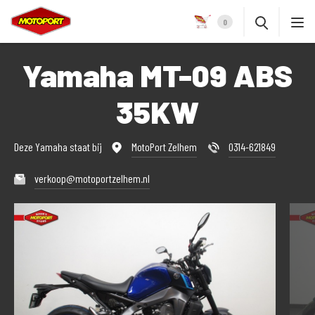
0
Yamaha MT-09 ABS
35KW
Deze Yamaha staat bij
MotoPort Zelhem
0314-621849
verkoop@motoportzelhem.nl