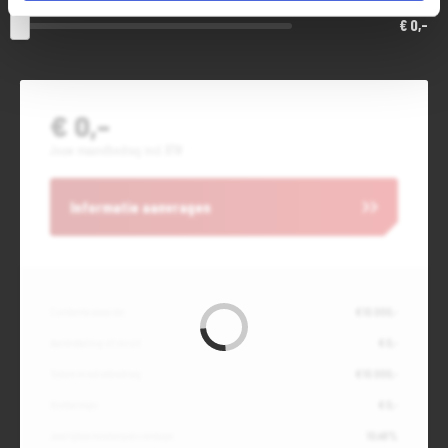
€ 0,-
€ 0,-
Jouw maandbedrag incl. BTW
Informatie aanvragen
Contante waarde
€ 10.000,-
Aanbetaling of inruil
€ 0,-
Totale kredietbedrag
€ 10.000,-
Slottermijn
€ 0,-
Jaarlijkse kostenpercentage
10,49%