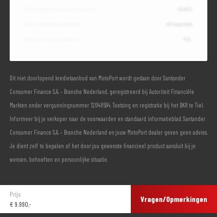
Debetrentevoet op jaarbasis (vast)
10,49%
Duur kredietovereenkomst
48 maanden
Totaal door jou te betalen
€ 0,-
Dit niet doorlopend kredietaanbod van MotoPort wordt gedaan door Santander
Consumer Finance S.A. – Branche Nederland, geregistreerd bij Autoriteit Financiële
Markten onder vergunningnummer 12048594. Toetsing en registratie bij het BKR te Tiel.
Informeer bij je verkoper naar de voorwaarden en standaard informatieblad. Santander
Consumer Finance S.A. – Branche Nederland en jouw MotoPort dealer geven geen advies.
Je dient zelf te bepalen of het door jou gewenste financieel product aansluit bij je
wensen, behoeften en persoonlijke situatie.
Prijs
Vragen/Opmerkingen
€
9.990,-