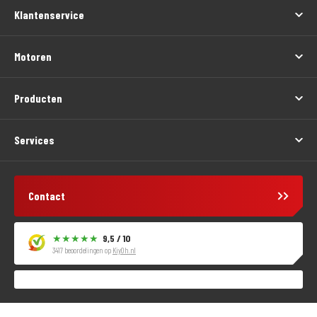
Klantenservice
Motoren
Producten
Services
Contact
9,5 / 10
3417 beoordelingen op
KiyOh.nl