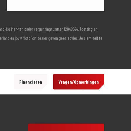
inanciële Markten onder vergunningnummer 12048594. Toetsing en
derland en jouw MotoPort dealer geven geen advies. Je dient zelf te
Financieren
Vragen/Opmerkingen