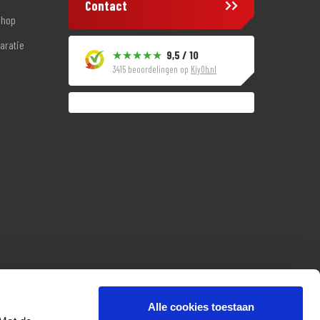
Contact
shop
aratie
9,5 / 10
3415 beoordelingen op
KiyOh.nl
Alle cookies toestaan