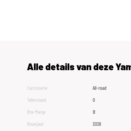
Alle details van deze Y
Carrosserie
All-road
Tellerstand
0
Btw Marge
B
Bouwjaar
2026