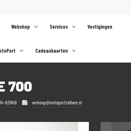
Webshop
Services
Vestigingen
otoPort
Cadeaukaarten
E 700
14-621849
verkoop@motoportzelhem.nl