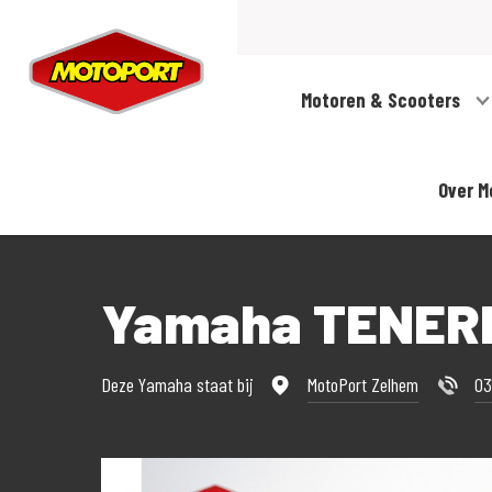
Motoren & Scooters
Over M
Yamaha TENER
Deze Yamaha staat bij
MotoPort Zelhem
03