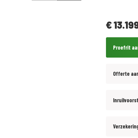
€
13.199
Proefrit a
Offerte aa
Inruilvoors
Verzekerin