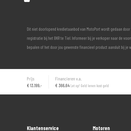
Dit niet doorlopend kredietaanbod van MotoPort wordt gedaan door 
registratie bij het BKR te Tiel. Informeer bij je verkoper naar de 
bepalen of het door jou gewenste financieel product aansluit bij je 
Prijs
Financieren v.a.
€
13.199,-
€ 366,64
Let op! Geld lenen kost geld
Klantenservice
Motoren