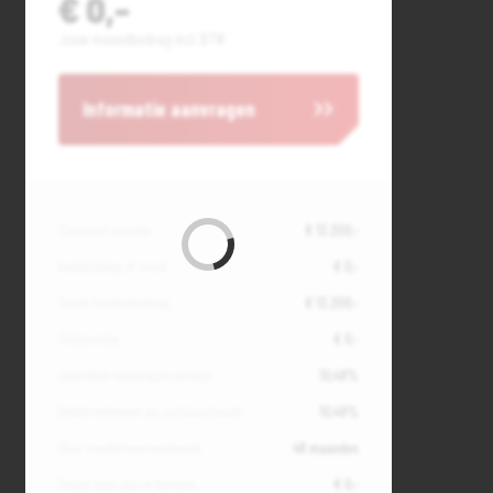
€ 0,-
Jouw maandbedrag incl. BTW
Informatie aanvragen
Contante waarde
€ 13.200,-
Aanbetaling of inruil
€ 0,-
Totale kredietbedrag
€ 13.200,-
Slottermijn
€ 0,-
Jaarlijkse kostenpercentage
10,49%
Debetrentevoet op jaarbasis (vast)
10,49%
Duur kredietovereenkomst
48 maanden
Totaal door jou te betalen
€ 0,-