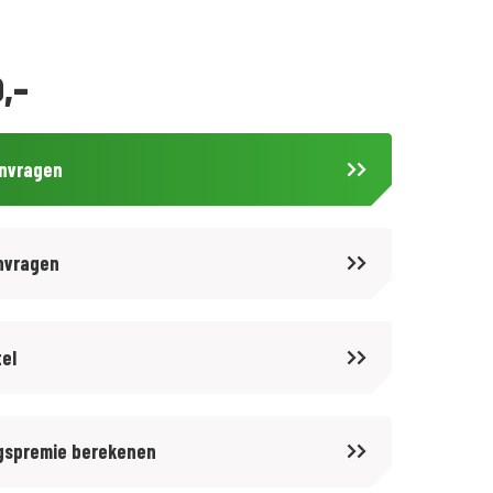
,-
anvragen
nvragen
tel
gspremie berekenen