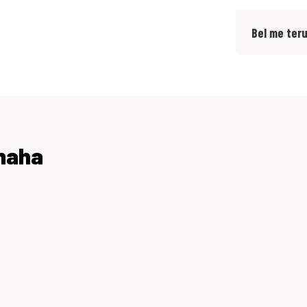
Bel me ter
amaha