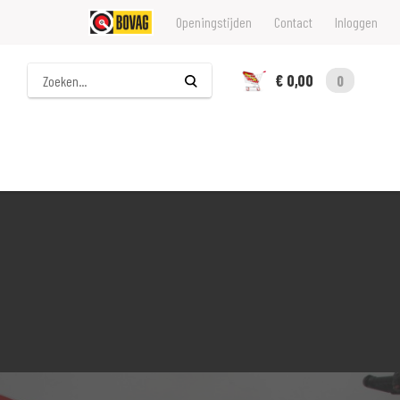
Openingstijden
Contact
Inloggen
Zoeken
€ 0,00
0