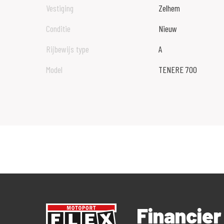
Vestiging
Zelhem
Conditie
Nieuw
Rijbewijs type
A
Model
TENERE 700
Financie