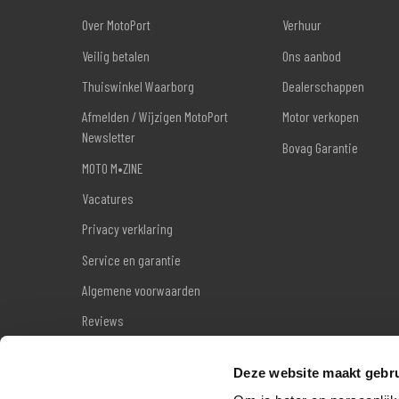
Over MotoPort
Verhuur
Veilig betalen
Ons aanbod
Thuiswinkel Waarborg
Dealerschappen
Afmelden / Wijzigen MotoPort
Motor verkopen
Newsletter
Bovag Garantie
MOTO M•ZINE
Vacatures
Privacy verklaring
Service en garantie
Algemene voorwaarden
Reviews
Sitemap
Deze website maakt gebru
Wettelijke garantie