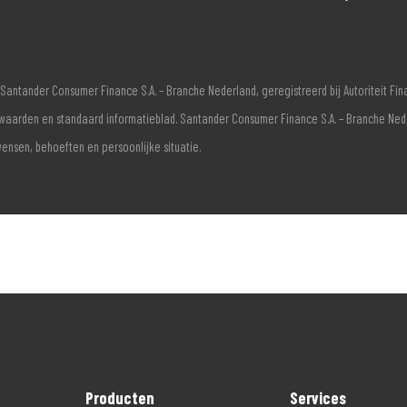
Santander Consumer Finance S.A. – Branche Nederland, geregistreerd bij Autoriteit F
voorwaarden en standaard informatieblad. Santander Consumer Finance S.A. – Branche Ne
wensen, behoeften en persoonlijke situatie.
Producten
Services