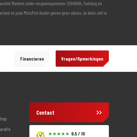
inanciële Markten onder vergunningnummer 12048594. Toetsing en
derland en jouw MotoPort dealer geven geen advies. Je dient zelf te
Financieren
Vragen/Opmerkingen
Contact
shop
aratie
9,5 / 10