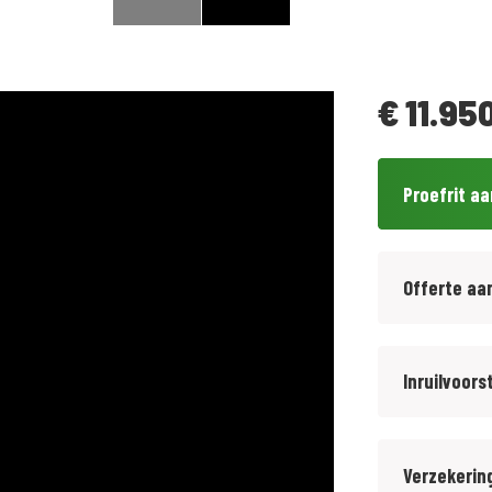
€
11.950
Proefrit a
Offerte aa
Inruilvoors
Verzekerin