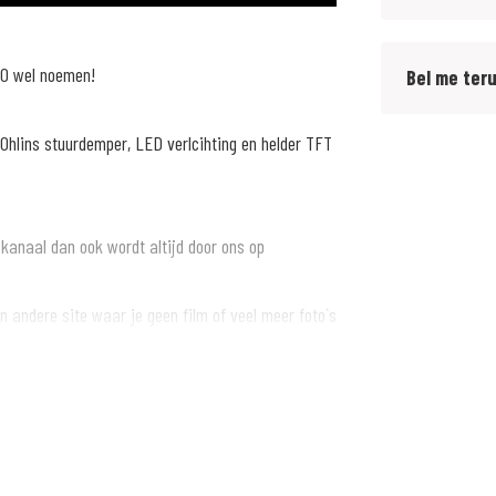
00 wel noemen!
Bel me ter
Ohlins stuurdemper, LED verlcihting en helder TFT
 kanaal dan ook wordt altijd door ons op
 andere site waar je geen film of veel meer foto`s
ere.nl om meer foto`s en een film van de motor
we uitdaging of ken je iemand in je omgeving?