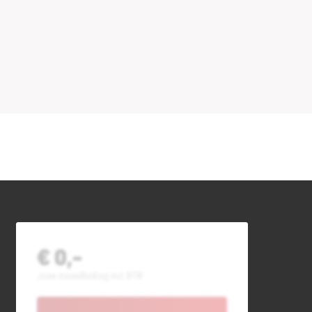
€ 0,-
Jouw maandbedrag incl. BTW