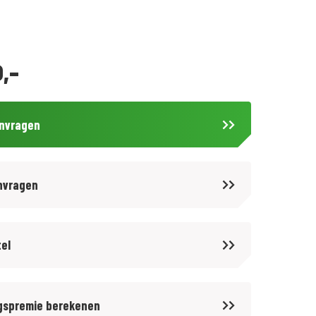
,-
anvragen
nvragen
tel
gspremie berekenen