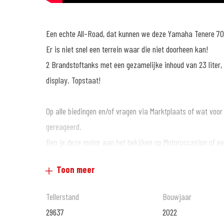
Een echte All-Road, dat kunnen we deze Yamaha Tenere 7
Er is niet snel een terrein waar die niet doorheen kan!
2 Brandstoftanks met een gezamelijke inhoud van 23 liter, 
display. Topstaat!
Op alle biedingen en/of vragen via Marktplaats of wat voor
gereageerd.
Ben je deze motor aan het bekijken op Motoroccasion of een
van de motor kunt zien? Ga dan snel naar www.motoportalm
Toon meer
te bekijken.
Of bekijk de film op 'MotoPort Almere TV' op YouTube!
Tellerstand
Bouwjaar
29637
2022
Ben jij helemaal gek van motoren en op zoek naar een nieu