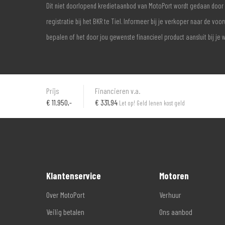
Dit niet doorlopend kredietaanbod van MotoPort wordt gedaan door 
registratie bij het BKR te Tiel. Informeer bij je verkoper naar de 
bepalen of het door jou gewenste financieel product aansluit bij je 
Prijs
Financieren v.a.
€
11.950,-
€ 331,94
Let op! Geld lenen kost geld
Klantenservice
Motoren
Over MotoPort
Verhuur
Veilig betalen
Ons aanbod