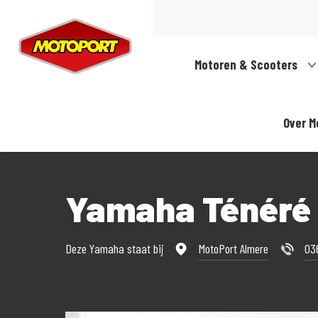
Motoren & Scooters
Over M
Yamaha Ténéré 
Deze Yamaha staat bij
MotoPort Almere
03