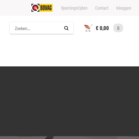
Openingstijden
Contact
Inloggen
Zoeken
€ 0,00
0