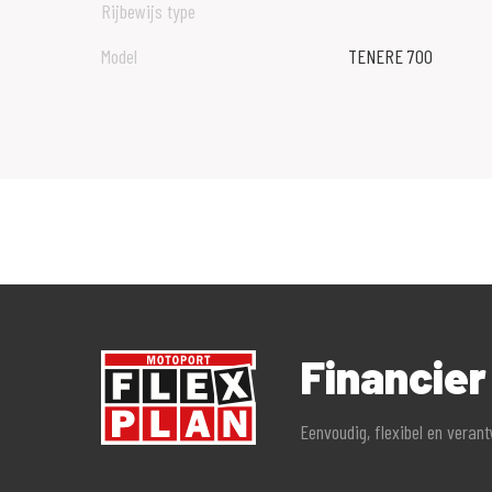
Rijbewijs type
Model
TENERE 700
Financie
Eenvoudig, flexibel en veran