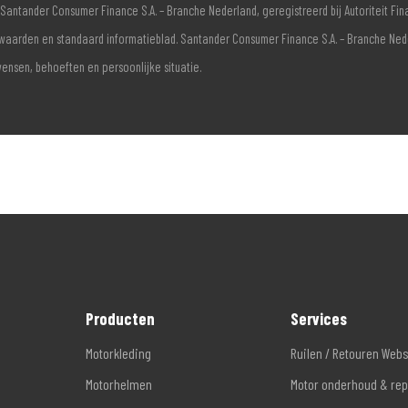
Santander Consumer Finance S.A. – Branche Nederland, geregistreerd bij Autoriteit F
voorwaarden en standaard informatieblad. Santander Consumer Finance S.A. – Branche Ne
wensen, behoeften en persoonlijke situatie.
Producten
Services
Motorkleding
Ruilen / Retouren Web
Motorhelmen
Motor onderhoud & rep