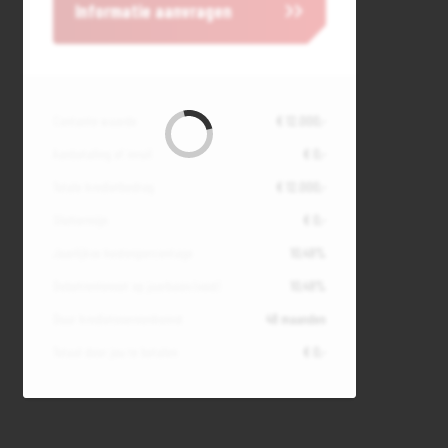
Informatie aanvragen
Contante waarde
€ 12.000,-
Aanbetaling of inruil
€ 0,-
Totale kredietbedrag
€ 12.000,-
Slottermijn
€ 0,-
Jaarlijkse kostenpercentage
10,49%
Debetrentevoet op jaarbasis (vast)
10,49%
Duur kredietovereenkomst
48 maanden
Totaal door jou te betalen
€ 0,-