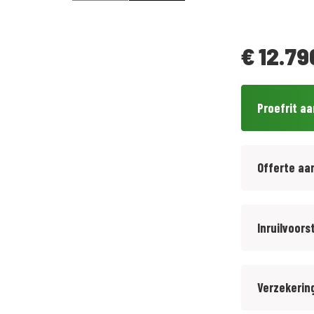
€
12.79
Proefrit a
Offerte aa
Inruilvoors
Verzekerin