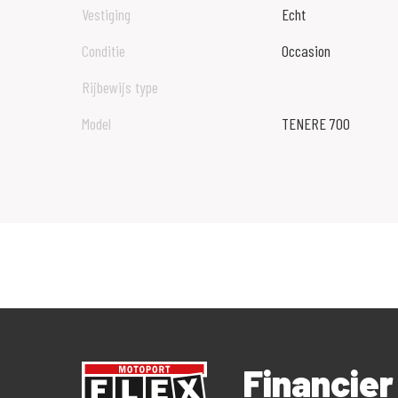
Vestiging
Echt
Conditie
Occasion
Rijbewijs type
Model
TENERE 700
Financie