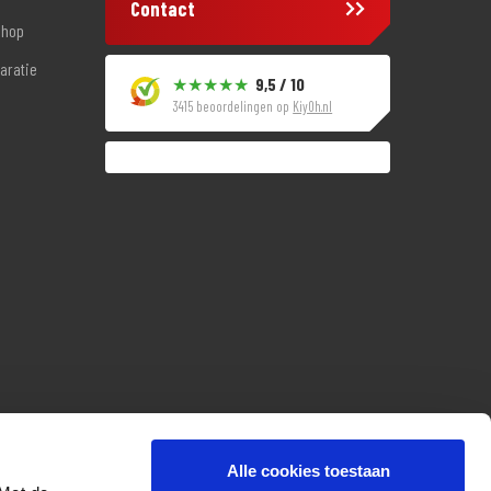
Contact
shop
aratie
9,5 / 10
3415 beoordelingen op
KiyOh.nl
Alle cookies toestaan