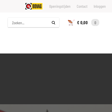
Openingstijden
Contact
Inloggen
Zoeken
€ 0,00
0