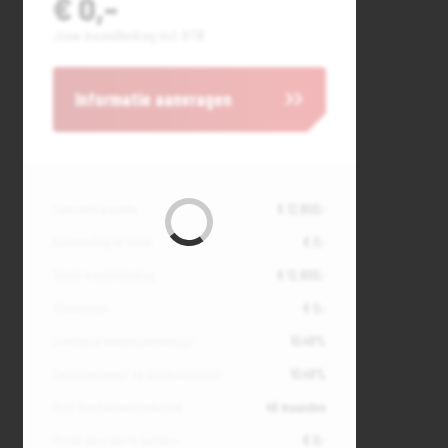
€ 0,-
Jouw maandbedrag incl. BTW
Informatie aanvragen
Contante waarde
€ 12.800,-
Aanbetaling of inruil
€ 0,-
Totale kredietbedrag
€ 12.800,-
Slottermijn
€ 0,-
Jaarlijkse kostenpercentage
10,49%
Debetrentevoet op jaarbasis (vast)
10,49%
Duur kredietovereenkomst
48 maanden
Totaal door jou te betalen
€ 0,-