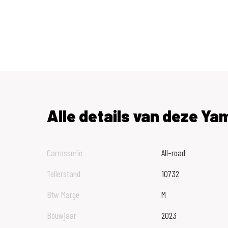
Alle details van deze Y
Carrosserie
All-road
Tellerstand
10732
Btw Marge
M
Bouwjaar
2023