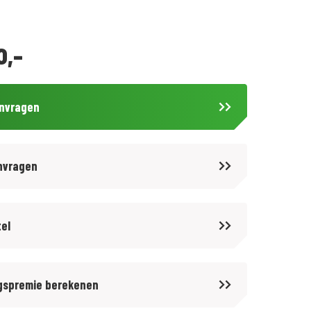
0,-
anvragen
nvragen
tel
gspremie berekenen