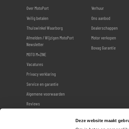
Over MotoPort
Verhuur
Veilig betalen
Ons aanbod
Thuiswinkel Waarborg
Dealerschappen
Afmelden / Wijzigen MotoPort
Motor verkopen
Newsletter
Bovag Garantie
MOTO M•ZINE
Vacatures
Privacy verklaring
Service en garantie
Algemene voorwaarden
Reviews
Sitemap
Deze website maakt gebru
Wettelijke garantie