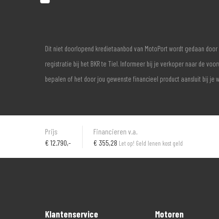
Dit niet doorlopend kredietaanbod van MotoPort wordt gedaan door 
registratie bij het BKR te Tiel. Informeer bij je verkoper naar de 
bepalen of het door jou gewenste financieel product aansluit bij je 
Prijs
Financieren v.a.
€
12.790,-
€ 355,28
Let op! Geld lenen kost geld
Klantenservice
Motoren