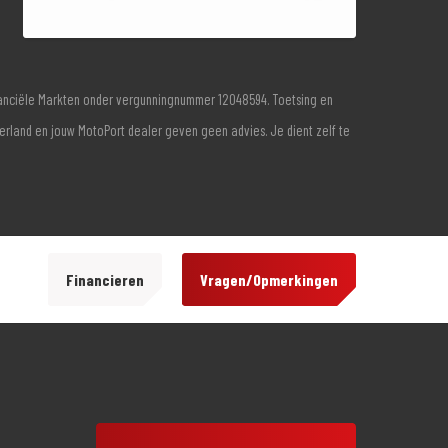
inanciële Markten onder vergunningnummer 12048594. Toetsing en
derland en jouw MotoPort dealer geven geen advies. Je dient zelf te
Financieren
Vragen/Opmerkingen