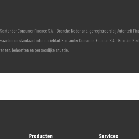
Santander Consumer Finance S.A. – Branche Nederland, geregistreerd bij Autoriteit F
voorwaarden en standaard informatieblad. Santander Consumer Finance S.A. – Branche Ne
wensen, behoeften en persoonlijke situatie.
Producten
Services