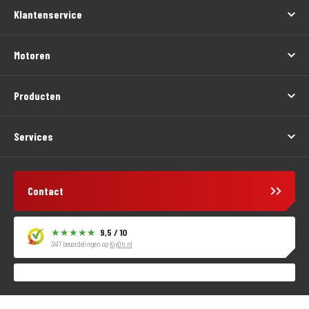
Klantenservice
Motoren
Producten
Services
Contact
9,5 / 10
3417 beoordelingen op
KiyOh.nl