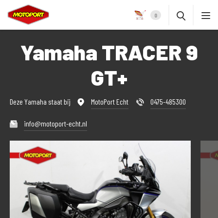
0
Yamaha TRACER 9
GT+
Deze Yamaha staat bij
MotoPort Echt
0475-485300
info@motoport-echt.nl