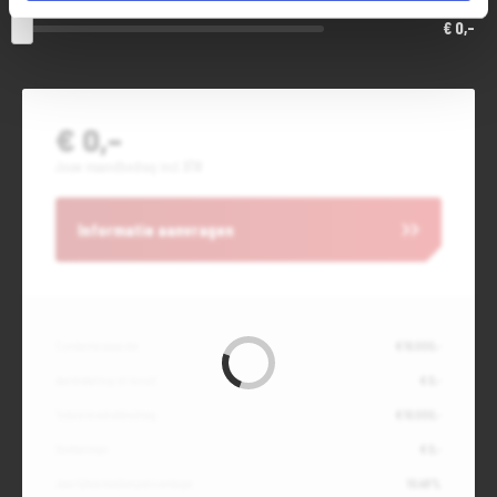
€ 0,-
€ 0,-
Jouw maandbedrag incl. BTW
Informatie aanvragen
Contante waarde
€ 16.000,-
Aanbetaling of inruil
€ 0,-
Totale kredietbedrag
€ 16.000,-
Slottermijn
€ 0,-
Jaarlijkse kostenpercentage
10,49%