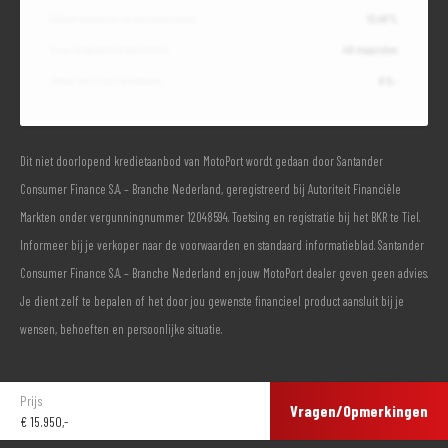
Debetrentevoet op jaarbasis (vast)
10,49%
Duur kredietovereenkomst
48 maanden
Totaal door jou te betalen
€ 0,-
Dit niet doorlopend kredietaanbod van MotoPort wordt gedaan door Santander
Consumer Finance S.A. – Branche Nederland, geregistreerd bij Autoriteit Financiële
Markten onder vergunningnummer 12048594. Toetsing en registratie bij het BKR te Tiel.
Informeer bij je verkoper naar de voorwaarden en standaard informatieblad. Santander
Consumer Finance S.A. – Branche Nederland en jouw MotoPort dealer geven geen advies.
Je dient zelf te bepalen of het door jou gewenste financieel product aansluit bij je
wensen, behoeften en persoonlijke situatie.
Prijs
Vragen/Opmerkingen
€
15.950,-