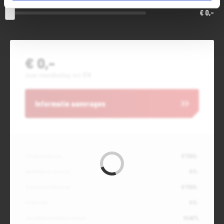
€ 0,-
€ 0,-
Jouw maandbedrag incl. BTW
Informatie aanvragen
Contante waarde
€ 7.500,-
Aanbetaling of inruil
€ 0,-
Totale kredietbedrag
€ 7.500,-
Slottermijn
€ 0,-
Jaarlijkse kostenpercentage
10,49%