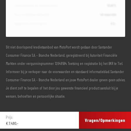
Debetrentevoet op jaarbasis (vast)
10,49%
Duur kredietovereenkomst
48 maanden
Totaal door jou te betalen
€ 0,-
Dit niet doorlopend kredietaanbod van MotoPort wordt gedaan door Santander
Consumer Finance S.A. – Branche Nederland, geregistreerd bij Autoriteit Financiële
Markten onder vergunningnummer 12048594. Toetsing en registratie bij het BKR te Tiel.
Informeer bij je verkoper naar de voorwaarden en standaard informatieblad. Santander
Consumer Finance S.A. – Branche Nederland en jouw MotoPort dealer geven geen advies.
Je dient zelf te bepalen of het door jou gewenste financieel product aansluit bij je
wensen, behoeften en persoonlijke situatie.
Prijs
Vragen/Opmerkingen
€
7.490,-