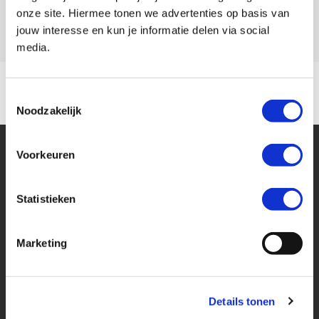
Model
XT 660 R
onze site. Hiermee tonen we advertenties op basis van
jouw interesse en kun je informatie delen via social
media.
Toestemmingsselectie
Noodzakelijk
Voorkeuren
Statistieken
Financier deze Yamaha
Marketing
Eenvoudig, flexibel en verantwoord lenen. Het MotoPort Flexplan.
Details tonen
Aankoopprijs