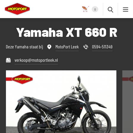
0
Yamaha XT 660 R
Deze Yamaha staat bij
MotoPort Leek
0594-511349
verkoop@motoportleek.nl