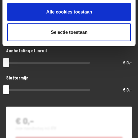
€ 5.500,-
Alle cookies toestaan
Looptijd in maanden
Selectie toestaan
48
Aanbetaling of inruil
€ 0,-
Slottermijn
€ 0,-
€ 0,-
Jouw maandbedrag incl. BTW