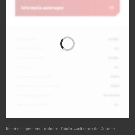
Informatie aanvragen
Contante waarde
€ 5.500,-
Aanbetaling of inruil
€ 0,-
Totale kredietbedrag
€ 5.500,-
Slottermijn
€ 0,-
Jaarlijkse kostenpercentage
10,49%
Debetrentevoet op jaarbasis (vast)
10,49%
Duur kredietovereenkomst
48 maanden
Totaal door jou te betalen
€ 0,-
Dit niet doorlopend kredietaanbod van MotoPort wordt gedaan door Santander