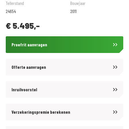
afleveringscontrole beurt. Geadverteerde prijs is inclusief
Tellerstand
Bouwjaar
onvermijdbare kosten.
24654
2011
€
5.495,-
Voordelig en goed verzekeren? kijk op www.motoportleek.nl voor meer
informatie over een voordelige verzekering voor jouw motor. En klik
makkelijk je eigen offerte bij elkaar. (ook als je niet je motor bij ons hebt
Proefrit aanvragen
gekocht) Wanneer u een MotoPort Norisk verzekering met WA-beperkt
Casco of All-risk dekking afsluit ontvangt u:
- GRATIS pechservice inclusief eigen woonplaats.
Offerte aanvragen
- Hoge instapkorting
- Tot 80%no-claimkorting
- Geen alarmverplichting!
Inruilvoorstel
- 3 jaar aanschaf- of taxatiewaardevergoeding mogelijk. Geen
afschrijving!
Verzekeringspremie berekenen
- Accessoires tot 1.500,- euro gratis meeverzekerd
- Schade aan helm en kleding tot 1.500,- euro per opzittende gratis