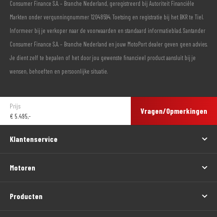
Consumer Finance S.A. – Branche Nederland, geregistreerd bij Autoriteit Financiële
Markten onder vergunningnummer 12048594. Toetsing en registratie bij het BKR te Tiel.
Informeer bij je verkoper naar de voorwaarden en standaard informatieblad. Santander
Consumer Finance S.A. – Branche Nederland en jouw MotoPort dealer geven geen advies.
Je dient zelf te bepalen of het door jou gewenste financieel product aansluit bij je
wensen, behoeften en persoonlijke situatie.
Prijs
Vragen/Opmerkingen
€
5.495,-
Klantenservice
Motoren
Producten