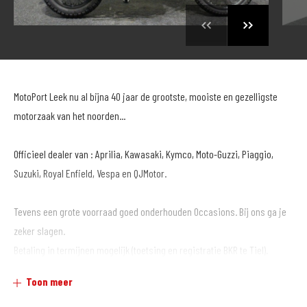
MotoPort Leek nu al bijna 40 jaar de grootste, mooiste en gezelligste
motorzaak van het noorden...
Officieel dealer van : Aprilia, Kawasaki, Kymco, Moto-Guzzi, Piaggio,
Suzuki, Royal Enfield, Vespa en QJMotor.
Tevens een grote voorraad goed onderhouden Occasions. Bij ons ga je
zeker slagen.
Betaling in termijnen mogelijk (toetsing en registratie BKR te Tiel).
Toon meer
Al onze motoren gaan de weg op inclusief garantie en