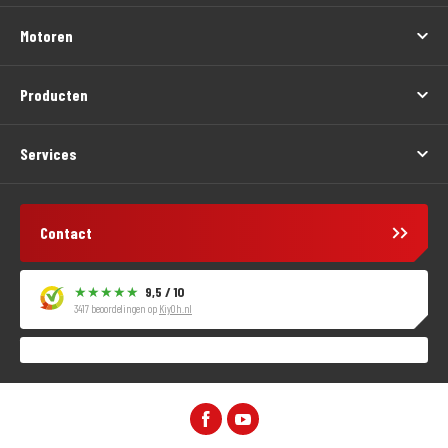
Motoren
Producten
Services
Contact
9,5 / 10
3417 beoordelingen op
KiyOh.nl