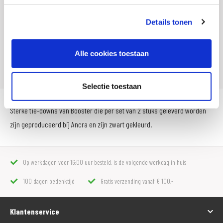
SKU
000075
Offline Sales
Nee
Details tonen
Leveranciersnummer
016904
Alle cookies toestaan
Artikelnummer
180 2007 101
Selectie toestaan
Sterke tie-downs van Booster die per set van 2 stuks geleverd worden
zijn geproduceerd bij Ancra en zijn zwart gekleurd.
Op werkdagen voor 16:00 uur besteld, is de volgende werkdag in huis
100 dagen bedenktijd
Gratis verzending vanaf € 100,-
Klantenservice