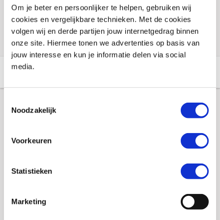
Voorraad vestigingen
Om je beter en persoonlijker te helpen, gebruiken wij
cookies en vergelijkbare technieken. Met de cookies
Check de voorraad eenvoudig en snel online
volgen wij en derde partijen jouw internetgedrag binnen
onze site. Hiermee tonen we advertenties op basis van
jouw interesse en kun je informatie delen via social
media.
Aanvullende informatie
Winkelvoorraad
Toestemmingsselectie
Noodzakelijk
Aanvullende informatie
Voorkeuren
Merk
Booster
Gewicht
0 KILOGRAM
Statistieken
EAN
8718913017825
Marketing
Titel
Spanbandset Booster