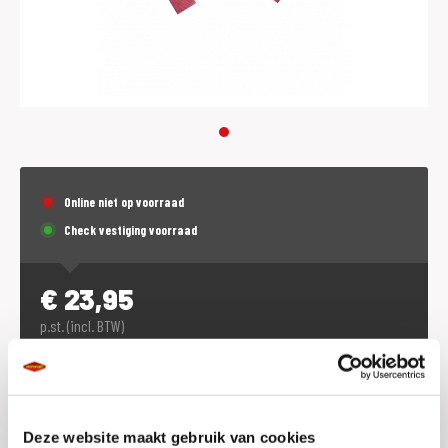
Online niet op voorraad
Check vestiging voorraad
€
23,95
p.st. (incl. BTW)
Dit product is (tijdeljk) niet online te bestellen.
Voorraad vestigingen
Deze website maakt gebruik van cookies