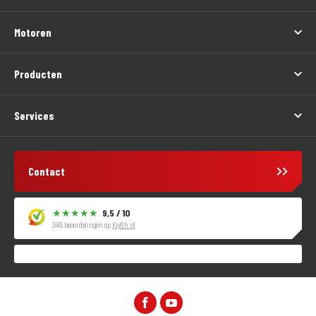
Motoren
Producten
Services
Contact
9,5 / 10
3415 beoordelingen op
KiyOh.nl