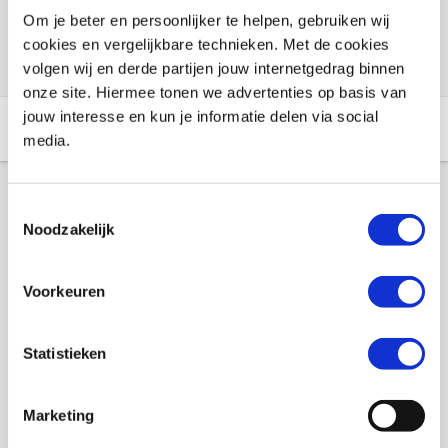
Om je beter en persoonlijker te helpen, gebruiken wij
Check de voorraad eenvoudig en snel online
cookies en vergelijkbare technieken. Met de cookies
volgen wij en derde partijen jouw internetgedrag binnen
onze site. Hiermee tonen we advertenties op basis van
jouw interesse en kun je informatie delen via social
Aanvullende informatie
Winkelvoorraad
media.
Aanvullende informatie
Toestemmingsselectie
Noodzakelijk
Merk
Booster
Voorkeuren
Gewicht
0 KILOGRAM
Statistieken
EAN
8718913017832
Titel
Lusset Stuurharnas Booster
Marketing
SKU
000076