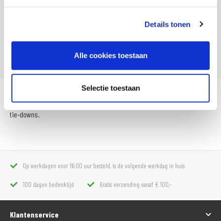
Offline Sales
Nee
Details tonen
Leveranciersnummer
024384
Artikelnummer
180 2008 303
Alle cookies toestaan
Selectie toestaan
Vermijd beschadigingen aan de motorfietsen met kuip bij gebruik van
tie-downs.
Op werkdagen voor 16:00 uur besteld, is de volgende werkdag in huis
100 dagen bedenktijd
Gratis verzending vanaf € 100,-
Klantenservice