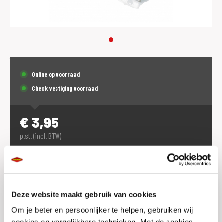
Online op voorraad
Check vestiging voorraad
€
3,95
p.st. (incl. BTW)
Plaats in winkelwagen
Deze website maakt gebruik van cookies
Voorraad vestigingen
Om je beter en persoonlijker te helpen, gebruiken wij
Check de voorraad eenvoudig en snel online
cookies en vergelijkbare technieken. Met de cookies