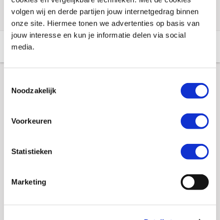
volgen wij en derde partijen jouw internetgedrag binnen
onze site. Hiermee tonen we advertenties op basis van
jouw interesse en kun je informatie delen via social
Aanvullende informatie
Winkelvoorraad
media.
Toestemmingsselectie
Aanvullende informatie
Noodzakelijk
Voorkeuren
Merk
Booster
Gewicht
0 KILOGRAM
Statistieken
EAN
8718913049574
Titel
Bagageriem Booster
Marketing
SKU
000077
Offline Sales
Nee