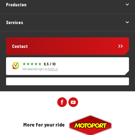
Producten
Services
Contact
9,5 / 10
3415 beoordelingen op
KiyOh.nl
More for your ride