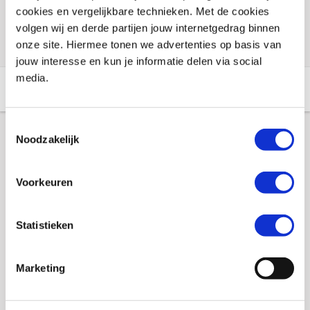
cookies en vergelijkbare technieken. Met de cookies
Check de voorraad eenvoudig en snel online
volgen wij en derde partijen jouw internetgedrag binnen
onze site. Hiermee tonen we advertenties op basis van
jouw interesse en kun je informatie delen via social
media.
Aanvullende informatie
Winkelvoorraad
Toestemmingsselectie
Noodzakelijk
Aanvullende informatie
Voorkeuren
Merk
Booster
Gewicht
0.04 KILOGRAM
Statistieken
EAN
8718913019737
Marketing
Titel
Ventielverlenger Booster, 90 gr
Leveranciersnummer
022504