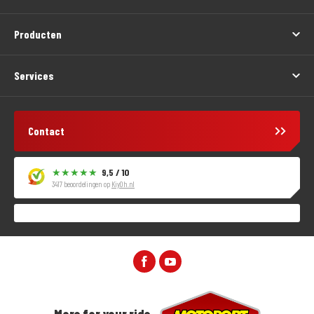
Producten
Services
Contact
9,5 / 10
3417 beoordelingen op
KiyOh.nl
More for your ride