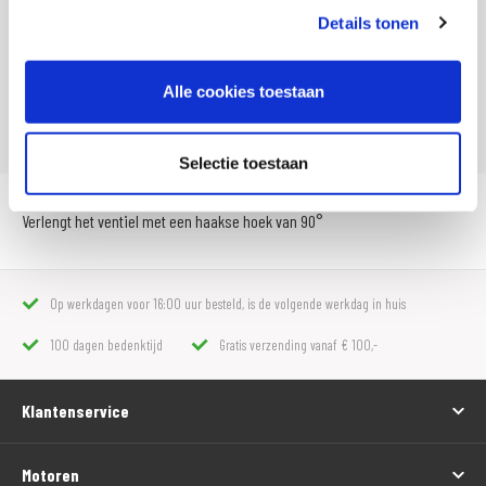
Details tonen
SKU
000915
Offline Sales
Nee
Alle cookies toestaan
Artikelnummer
180 7055 777
Selectie toestaan
Verlengt het ventiel met een haakse hoek van 90°
Op werkdagen voor 16:00 uur besteld, is de volgende werkdag in huis
100 dagen bedenktijd
Gratis verzending vanaf € 100,-
Klantenservice
Motoren