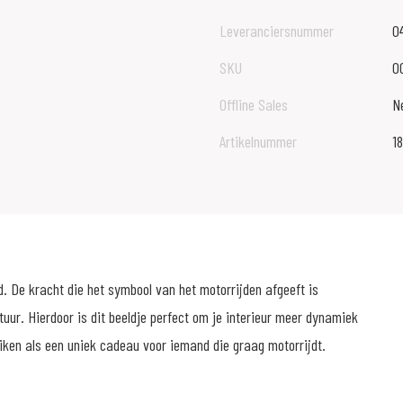
Leveranciersnummer
0
SKU
0
Offline Sales
N
Artikelnummer
18
rd. De kracht die het symbool van het motorrijden afgeeft is
ur. Hierdoor is dit beeldje perfect om je interieur meer dynamiek
uiken als een uniek cadeau voor iemand die graag motorrijdt.