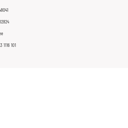
48041
02824
ee
3 1116 101