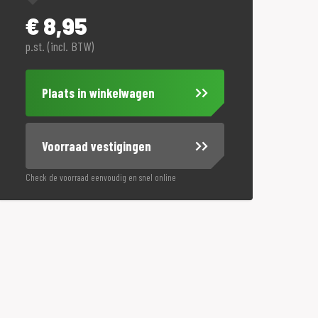
€
8,95
p.st. (incl. BTW)
Plaats in winkelwagen
Voorraad vestigingen
Check de voorraad eenvoudig en snel online