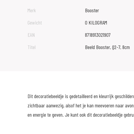
Merk
Booster
Gewicht
0 KILOGRAM
EAN
8718913021907
Titel
Beeld Booster, Q2-7, 8cm
Dit decoratiebeeldje is gedetailleerd en kleurrijk geschilde
zichtbaar aanwezig, alsof het je kan meevoeren naar avontu
en energie te geven. Je kunt ook dit decoratiebeeldje gebr