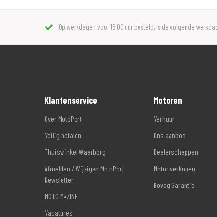
Op werkdagen voor 16:00 uur besteld, is de volgende werkdag
Klantenservice
Motoren
Over MotoPort
Verhuur
Veilig betalen
Ons aanbod
Thuiswinkel Waarborg
Dealerschappen
Afmelden / Wijzigen MotoPort
Motor verkopen
Newsletter
Bovag Garantie
MOTO M•ZINE
Vacatures