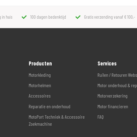
 in huis
100 dagen bedenktijd
Gratis verzending vanaf € 100,-
Producten
Services
Motorkleding
Ruilen / Retouren Web
Motorhelmen
Motor onderhoud & rep
Accessoires
Motorverzekering
Reparatie en onderhoud
Motor financieren
MotoPort Techniek & Accessoire
FAQ
Zoekmachine