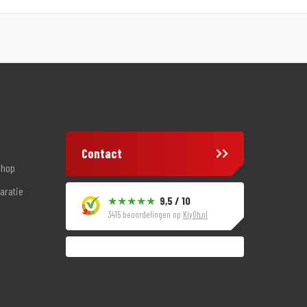
Contact
shop
aratie
9,5 / 10
3415 beoordelingen op
KiyOh.nl