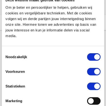
Om je beter en persoonlijker te helpen, gebruiken wij
cookies en vergelijkbare technieken. Met de cookies
volgen wij en derde partijen jouw internetgedrag binnen
Aanvullende informatie
Winkelvoorraad
onze site. Hiermee tonen we advertenties op basis van
jouw interesse en kun je informatie delen via social
media.
Aanvullende informatie
Toestemmingsselectie
Noodzakelijk
Merk
Booster
Gewicht
0 KILOGRAM
Voorkeuren
EAN
8718913021693
Titel
Wandklok Booster, FP, 30,5x5x23,5cm
Statistieken
Artikelnummer
183 1064 870
Marketing
Leveranciersnummer
051587