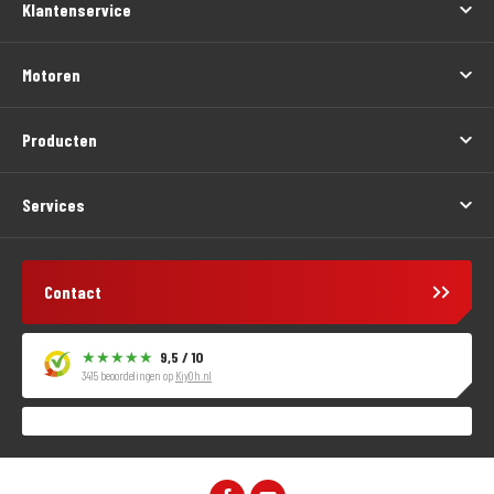
Klantenservice
Motoren
Producten
Services
Contact
9,5 / 10
3415 beoordelingen op
KiyOh.nl