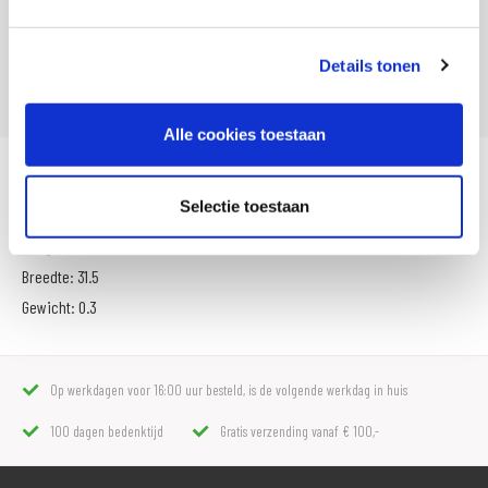
SKU
009279
Details tonen
Offline Sales
Nee
Alle cookies toestaan
Must-have voor de echte motorfan.
Selectie toestaan
Hoogte: 23 cm
Breedte: 31.5
Gewicht: 0.3
Op werkdagen voor 16:00 uur besteld, is de volgende werkdag in huis
100 dagen bedenktijd
Gratis verzending vanaf € 100,-