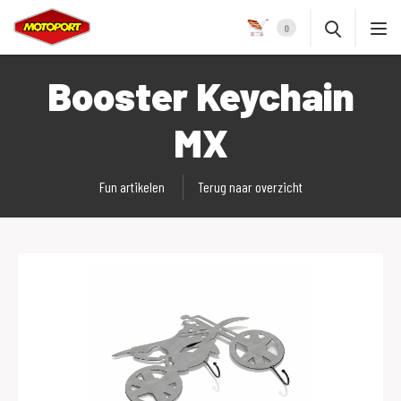
0
Booster Keychain
MX
Fun artikelen
Terug naar overzicht