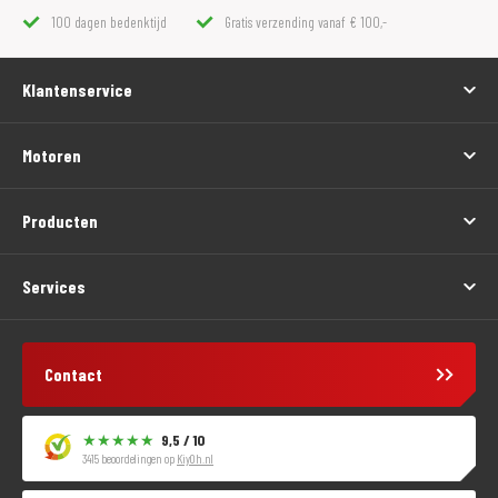
100 dagen bedenktijd
Gratis verzending vanaf € 100,-
Klantenservice
Motoren
Producten
Services
Contact
9,5 / 10
3415 beoordelingen op
KiyOh.nl