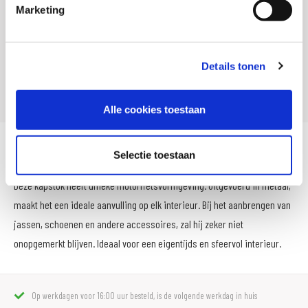
Artikelnummer
183 1275 808
Marketing
Leveranciersnummer
052024
SKU
009314
Details tonen
Offline Sales
Nee
Alle cookies toestaan
Booster Keychain MX
Selectie toestaan
Deze kapstok heeft unieke motorfietsvormgeving. Uitgevoerd in metaal,
maakt het een ideale aanvulling op elk interieur. Bij het aanbrengen van
jassen, schoenen en andere accessoires, zal hij zeker niet
onopgemerkt blijven. Ideaal voor een eigentijds en sfeervol interieur.
Op werkdagen voor 16:00 uur besteld, is de volgende werkdag in huis