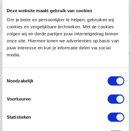
Voorraad vestigingen
Deze website maakt gebruik van cookies
Check de voorraad eenvoudig en snel online
Om je beter en persoonlijker te helpen, gebruiken wij
cookies en vergelijkbare technieken. Met de cookies
volgen wij en derde partijen jouw internetgedrag binnen
onze site. Hiermee tonen we advertenties op basis van
Aanvullende informatie
Winkelvoorraad
jouw interesse en kun je informatie delen via social
media.
Aanvullende informatie
Toestemmingsselectie
Noodzakelijk
Merk
Booster
Gewicht
0 KILOGRAM
Voorkeuren
EAN
8718913030589
Statistieken
Titel
Sleutelhanger Booster, MX