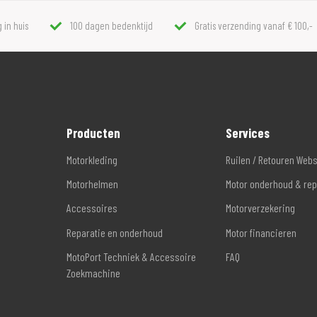
 in huis
100 dagen bedenktijd
Gratis verzending vanaf € 100,-
Producten
Services
Motorkleding
Ruilen / Retouren Web
Motorhelmen
Motor onderhoud & rep
Accessoires
Motorverzekering
Reparatie en onderhoud
Motor financieren
MotoPort Techniek & Accessoire
FAQ
Zoekmachine