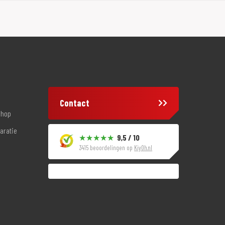
Contact
shop
aratie
9,5 / 10
3415 beoordelingen op
KiyOh.nl