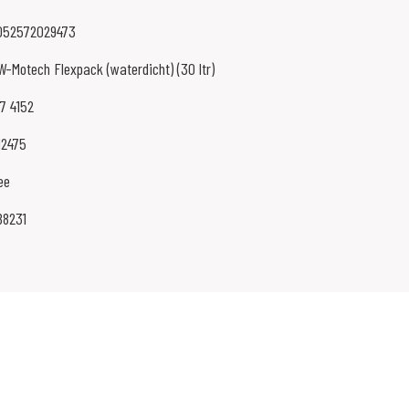
052572029473
W-Motech Flexpack (waterdicht) (30 ltr)
7 4152
12475
ee
88231