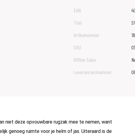
EAN
4
Titel
S
Artikelnummer
18
SKU
0
Offline Sales
N
Leveranciersnummer
0
 dan niet deze opvouwbare rugzak mee te nemen, want
ijk genoeg ruimte voor je helm of jas. Uiteraard is de