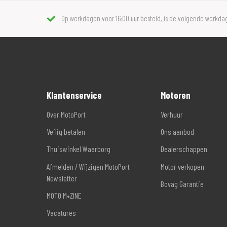
Op werkdagen voor 16:00 uur besteld, is de volgende werkdag
Klantenservice
Motoren
Over MotoPort
Verhuur
Veilig betalen
Ons aanbod
Thuiswinkel Waarborg
Dealerschappen
Afmelden / Wijzigen MotoPort
Motor verkopen
Newsletter
Bovag Garantie
MOTO M•ZINE
Vacatures