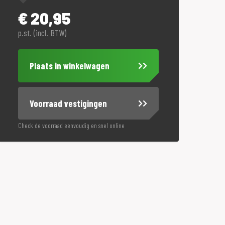
€
20,95
p.st. (incl. BTW)
Plaats in winkelwagen
Voorraad vestigingen
Check de voorraad eenvoudig en snel online