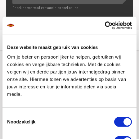
Check de voorraad eenvoudig en snel online
Aanvullende informatie
Winkelvoorraad
Deze website maakt gebruik van cookies
Om je beter en persoonlijker te helpen, gebruiken wij
cookies en vergelijkbare technieken. Met de cookies
Aanvullende informatie
volgen wij en derde partijen jouw internetgedrag binnen
onze site. Hiermee tonen we advertenties op basis van
jouw interesse en kun je informatie delen via social
Merk
Koako
media.
Gewicht
0 KILOGRAM
Titel
Kaoko URAL100 Cruisecontrol
Toestemmingsselectie
Noodzakelijk
SKU
012517
Offline Sales
Nee