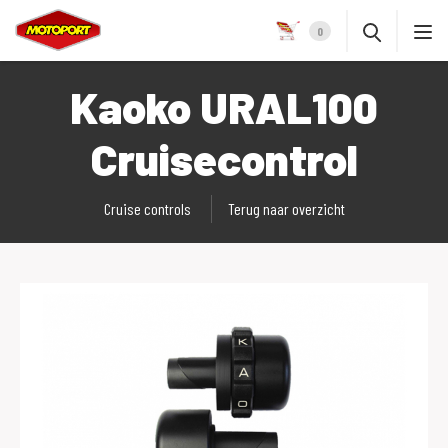
0
Kaoko URAL100
Cruisecontrol
Cruise controls
Terug naar overzicht