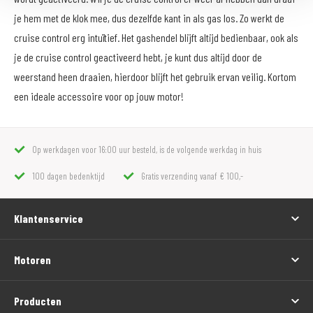
je hem met de klok mee, dus dezelfde kant in als gas los. Zo werkt de
cruise control erg intuïtief. Het gashendel blijft altijd bedienbaar, ook als
je de cruise control geactiveerd hebt, je kunt dus altijd door de
weerstand heen draaien, hierdoor blijft het gebruik ervan veilig. Kortom
een ideale accessoire voor op jouw motor!
Op werkdagen voor 16:00 uur besteld, is de volgende werkdag in huis
100 dagen bedenktijd
Gratis verzending vanaf € 100,-
Klantenservice
Motoren
Producten