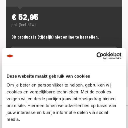
€
52,95
p.st. (incl. BTW)
Dit product is (tijdeljk) niet online te bestellen.
Voorraad vestigingen
Check de voorraad eenvoudig en snel online
Deze website maakt gebruik van cookies
Om je beter en persoonlijker te helpen, gebruiken wij
cookies en vergelijkbare technieken. Met de cookies
Aanvullende informatie
Winkelvoorraad
volgen wij en derde partijen jouw internetgedrag binnen
onze site. Hiermee tonen we advertenties op basis van
jouw interesse en kun je informatie delen via social
Aanvullende informatie
media.