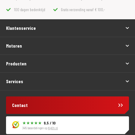
100 dagen bedenktijd
Gratis verzending vanaf € 100,-
Klantenservice
Motoren
Producten
Services
Contact
9,5 / 10
3415 beoordelingen op
KiyOh.nl