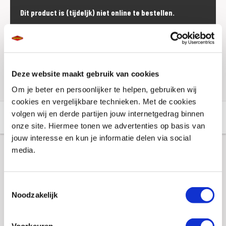
Dit product is (tijdeljk) niet online te bestellen.
Voorraad vestigingen
Check de voorraad eenvoudig en snel online
Deze website maakt gebruik van cookies
Om je beter en persoonlijker te helpen, gebruiken wij
cookies en vergelijkbare technieken. Met de cookies
volgen wij en derde partijen jouw internetgedrag binnen
Aanvullende informatie
Winkelvoorraad
onze site. Hiermee tonen we advertenties op basis van
jouw interesse en kun je informatie delen via social
media.
Aanvullende informatie
Toestemmingsselectie
Merk
Ram-Mounts
Noodzakelijk
Gewicht
0 KILOGRAM