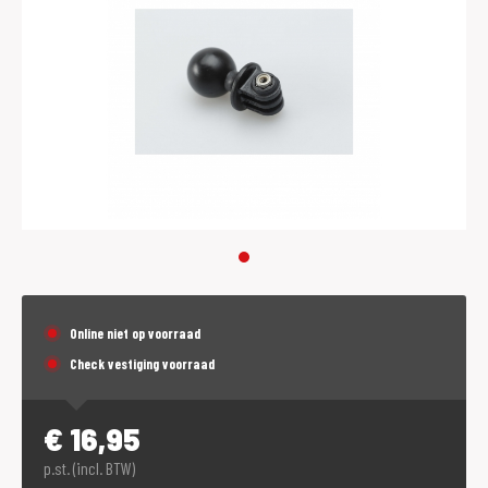
Online niet op voorraad
Check vestiging voorraad
€
16,95
p.st. (incl. BTW)