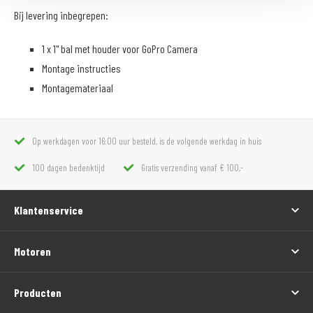
Bij levering inbegrepen:
1 x 1" bal met houder voor GoPro Camera
Montage instructies
Montagemateriaal
Op werkdagen voor 16:00 uur besteld, is de volgende werkdag in huis
100 dagen bedenktijd
Gratis verzending vanaf € 100,-
Klantenservice
Motoren
Producten